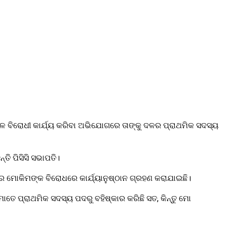
ଳ ବିରୋଧୀ କାର୍ଯ୍ୟ କରିବା ଅଭିଯୋଗରେ ତାଙ୍କୁ ଦଳର ପ୍ରାଥମିକ ସଦସ୍ୟ
ତି ପିସିସି ସଭାପତି।
େ ମୋକିମଙ୍କ ବିରୋଧରେ କାର୍ଯ୍ୟାନୁଷ୍ଠାନ ଗ୍ରହଣ କରାଯାଇଛି।
 ମୋତେ ପ୍ରାଥମିକ ସଦସ୍ୟ ପଦରୁ ବହିଷ୍କାର କରିଛି ସତ, କିନ୍ତୁ ମୋ