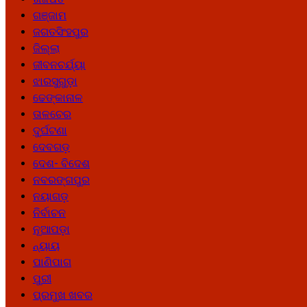
ଗଞ୍ଜାମ
ଜଗତସିଂହପୁର
ଜିଲ୍ଲା
ଜୀବନଚର୍ଯ୍ୟା
ଝାରସୁଗୁଡ଼ା
ଢେଙ୍କାନାଳ
ତାଳଚେର
ଦୁର୍ଘଟଣା
ଦେବଗଡ଼
ଦେଶ- ବିଦେଶ
ନବରଙ୍ଗପୁର
ନୟାଗଡ଼
ନିର୍ବାଚନ
ନୂଆପଡ଼ା
ନ୍ୟାୟ
ପାଣିପାଗ
ପୁରୀ
ପ୍ରମୁଖ ଖବର