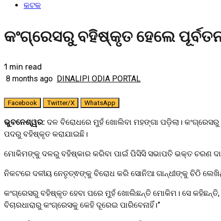
କଟକ
କଂଗ୍ରେସରୁ ବହିଷ୍କୃତ ହେଲେ ପୂର୍
1 min read
8 months ago
DINALIPI ODIA PORTAL
Facebook
Twitter/X
WhatsApp
ଭୁବନେଶ୍ୱର:
ଦଳ ବିରୋଧରେ ମୁହଁ ଖୋଲିବା ମହଙ୍ଗା ପଡ଼ିଲା। କଂଗ୍ରେସର
ପଦରୁ ବହିଷ୍କୃତ କରାଯାଇଛି।
ମୋକିମଙ୍କୁ ଦଳରୁ ବହିଷ୍କାର କରିବା ପାଇଁ ପିସିସି ସଭାପତି ଭକ୍ତ ଚରଣ ଦା
ନିକଟରେ ଦଳୀୟ ନେତୃତ୍ଵଙ୍କୁ ବିରୋଧ କରି ସୋନିଆ ଗାନ୍ଧୀଙ୍କୁ ଚିଠି ଲ
କଂଗ୍ରେସରୁ ବହିଷ୍କୃତ ହେବା ପରେ ମୁହଁ ଖୋଲିଛନ୍ତି ମୋକିମ। ସେ କହିଛନ୍ତି,
ବିଚାରଧାରାରୁ କଂଗ୍ରେସକୁ କେହି ଦୂରେଇ ପାରିବେନାହିଁ।”