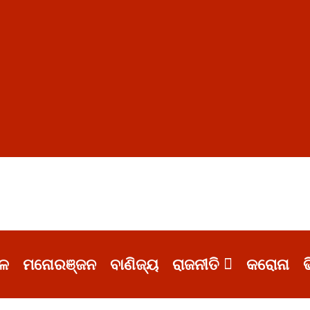
ଳ
ମନୋରଞ୍ଜନ
ବାଣିଜ୍ୟ
ରାଜନୀତି
କରୋନା
ଭ