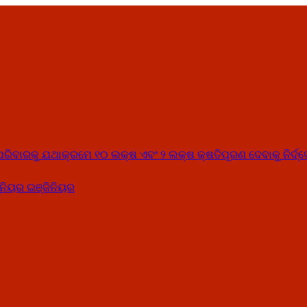
୍କ ପରିବାରକୁ ଯଥାକ୍ରମେ ୧୦ ଲକ୍ଷ ଏବଂ ୨ ଲକ୍ଷ କ୍ଷତିପୂରଣ ଦେବାକୁ ନିର୍ଦ୍
ନିୟର ଇଞ୍ଜିନିୟର