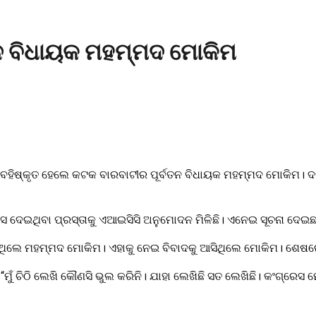
ବତନ ବିଧାୟକ ମହମ୍ମଦ ମୋକିମ
ୁ ବହିଷ୍କୃତ ହେଲେ କଟକ ବାରବାଟୀର ପୂର୍ବତନ ବିଧାୟକ ମହମ୍ମଦ ମୋକିମ। ଦ
ସ ଦେଇଥିବା ପ୍ରସ୍ତାକୁ ଏଆଇସିସି ଅନୁମୋଦନ ମିଳିଛି। ଏନେଇ ସୂଚନା ଦେଇଛନ୍
େଖିଥିଲେ ମହମ୍ମଦ ମୋକିମ। ଏହାକୁ ନେଇ ବିବାଦକୁ ଆସିଥିଲେ ମୋକିମ। ଶେଷର
 “ମୁଁ ଚିଠି ଲେଖି କୌଣସି ଭୁଲ କରିନି। ଯାହା ଲେଖିଛି ସତ ଲେଖିଛି। କଂଗ୍ରେସ