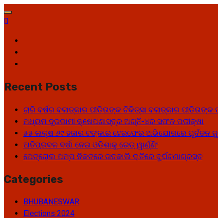
Skip
to
content
Facebook
Twitter
Youtube
Recent Posts
ଚାରି ବର୍ଷର ବଳାତ୍କାର ପୀଡିତାଙ୍କ ଚିକିତ୍ସା ବଳାତ୍କାର ପୀଡିତାଙ
ମଧ୍ୟମ ଦୂରଗାମୀ କ୍ଷେପଣାସ୍ତ୍ର ଅଗ୍ନି-୪ର ସଫଳ ପରୀକ୍ଷା
୫୫ ଲକ୍ଷ ୬୯ ହଜାର ଟଙ୍କାର ହେରଫେର ଅଭିଯୋଗରେ ପୂର୍ବତନ ଜୁ
ଅତିପ୍ରବଳ ବର୍ଷା ନେଇ ଓଡିଶାକୁ ରେଡ୍ ୱାର୍ଣ୍ଣିଂ
ପେଟ୍ରୋଲ ପମ୍ପ ନିକଟରେ ଗତକାଲି ରାତିରେ ଦୁର୍ଘଟଣାଗ୍ରସ୍ତ
Categories
BHUBANESWAR
Elections 2024