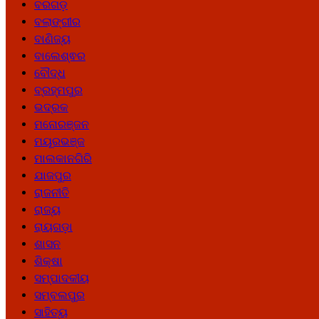
ବରଗଡ଼
ବଲାଙ୍ଗୀର
ବାଣିଜ୍ୟ
ବାଲେଶ୍ଵର
ବୌଦ୍ଧ
ବ୍ରହ୍ମପୁର
ଭଦ୍ରକ
ମନୋରଞ୍ଜନ
ମୟୂରଭଞ୍ଜ
ମାଲକାନଗିରି
ଯାଜପୁର
ରାଜନୀତି
ରାଜ୍ୟ
ରାୟଗଡ଼ା
ଶାସନ
ଶିକ୍ଷା
ସମ୍ପାଦକୀୟ
ସମ୍ବଲପୁର
ସାହିତ୍ୟ