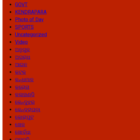
GOVT
KENDRAPARA
Photo of Day
SPORTS
Uncategorized
Video
ଅନୁଗୁଳ
ଅପରାଧ
ଆଇନ
କଟକ
କନ୍ଧମାଳ
କରୋନା
କଳାହାଣ୍ଡି
କେନ୍ଦୁଝର
କେନ୍ଦ୍ରାପଡ଼ା
କୋରାପୁଟ
ଖେଳ
ଖୋର୍ଦ୍ଧା
ଗଜପତି