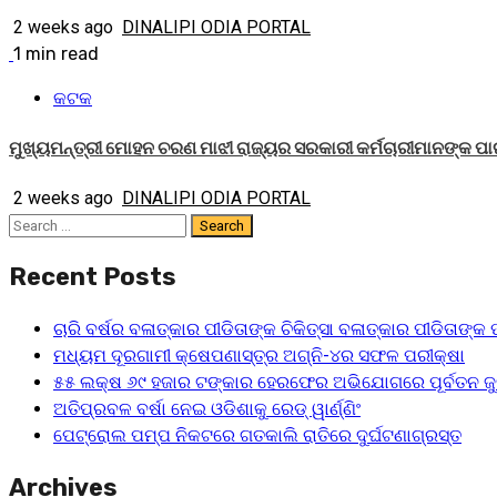
2 weeks ago
DINALIPI ODIA PORTAL
1 min read
କଟକ
ମୁଖ୍ୟମନ୍ତ୍ରୀ ମୋହନ ଚରଣ ମାଝୀ ରାଜ୍ୟର ସରକାରୀ କର୍ମଚାରୀମାନଙ୍କ ପାଇ
2 weeks ago
DINALIPI ODIA PORTAL
Search
for:
Recent Posts
ଚାରି ବର୍ଷର ବଳାତ୍କାର ପୀଡିତାଙ୍କ ଚିକିତ୍ସା ବଳାତ୍କାର ପୀଡିତାଙ
ମଧ୍ୟମ ଦୂରଗାମୀ କ୍ଷେପଣାସ୍ତ୍ର ଅଗ୍ନି-୪ର ସଫଳ ପରୀକ୍ଷା
୫୫ ଲକ୍ଷ ୬୯ ହଜାର ଟଙ୍କାର ହେରଫେର ଅଭିଯୋଗରେ ପୂର୍ବତନ ଜୁ
ଅତିପ୍ରବଳ ବର୍ଷା ନେଇ ଓଡିଶାକୁ ରେଡ୍ ୱାର୍ଣ୍ଣିଂ
ପେଟ୍ରୋଲ ପମ୍ପ ନିକଟରେ ଗତକାଲି ରାତିରେ ଦୁର୍ଘଟଣାଗ୍ରସ୍ତ
Archives