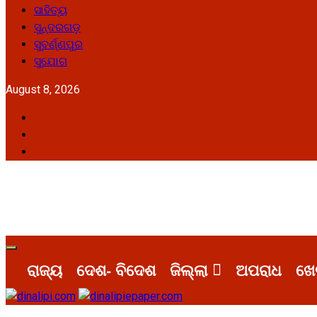
ସାହିତ୍ୟ
ସୁନ୍ଦରଗଡ଼
ସୁବର୍ଣ୍ଣପୁର
ସୁଯୋଗ
August 8, 2026
Facebook
Twitter
Youtube
Primary
Menu
ରାଜ୍ୟ
ଦେଶ- ବିଦେଶ
ଜିଲ୍ଲା
ଅପରାଧ
ଖେ