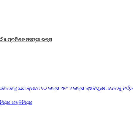
ଁ ୫ ପ୍ରତିଶତ ମହଙ୍ଗା ଭତ୍ତା
୍କ ପରିବାରକୁ ଯଥାକ୍ରମେ ୧୦ ଲକ୍ଷ ଏବଂ ୨ ଲକ୍ଷ କ୍ଷତିପୂରଣ ଦେବାକୁ ନିର୍ଦ୍
ନିୟର ଇଞ୍ଜିନିୟର