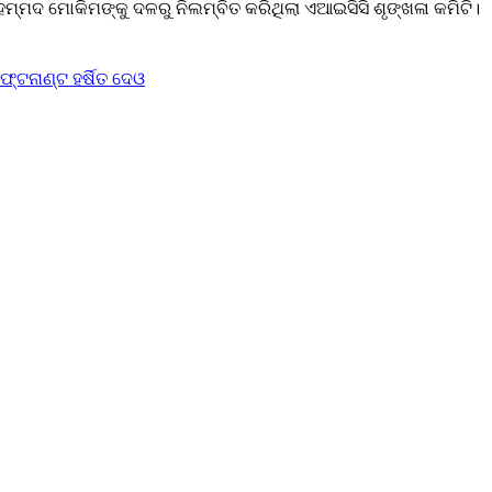
ହମ୍ମଦ ମୋକିମଙ୍କୁ ଦଳରୁ ନିଲମ୍ବିତ କରିଥିଲା ଏଆଇସିସି ଶୃଙ୍ଖଳା କମିଟି।
୍ଟନାଣ୍ଟ ହର୍ଷିତ ଦେଓ