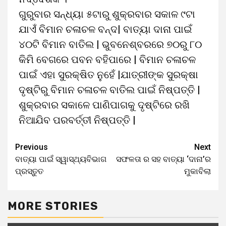
ଗୁରୁବାର ସନ୍ଧ୍ୟା ୫ଟାରୁ ଶୁକ୍ରବାର ସକାଳ ୯ଟା
ଯାଏଁ ବିମାନ ଚଳାଚଳ ବନ୍ଦ| ବାତ୍ୟା ଦାନା ପାଇଁ
୪୦ଟି ବିମାନ ବାତିଲ | ଭୁବନେଶ୍ବରରେ ୭୦ରୁ ୮୦
କିମି ବେଗରେ ପବନ ବହିପାରେ | ବିମାନ ଚଳାଚଳ
ପାଇଁ ଏହା ସୁରକ୍ଷିତ ନୁହେଁ |ଯାତ୍ରୀଙ୍କ ସୁରକ୍ଷା
ଦୃଷ୍ଟିରୁ ବିମାନ ଚଳାଚଳ ବାତିଲ ପାଇଁ ନିଷ୍ପତ୍ତି |
ଶୁକ୍ରବାର ସକାଳେ ପାଣିପାଗକୁ ଦୃଷ୍ଟିରେ ରଖି
ନିଆଯିବ ପରବର୍ତ୍ତୀ ନିଷ୍ପତ୍ତି |
Previous
Next
ବାତ୍ୟା ପାଇଁ ସ୍ୱାସ୍ଥ୍ୟବିଭାଗ
ସଫଳତା ର ସହ ବାତ୍ୟା ‘ଦାନା’ର
ପ୍ରସ୍ତୁତ
ମୁକାବିଲା
MORE STORIES