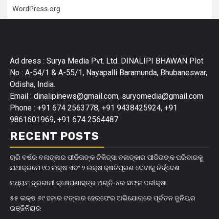
WordPress.org
Ad dress : Surya Media Pvt. Ltd. DINALIPI BHAWAN Plot
No : A-54/1 & A-55/1, Nayapalli Baramunda, Bhubaneswar,
Odisha, India.
Email : dinalipinews@gmail.com, suryomedia@gmail.com
Phone : +91 674 2563778, +91 9438425924, +91
9861601969, +91 674 2564487
RECENT POSTS
ଚାରି ବର୍ଷର ବଳାତ୍କାର ପୀଡିତାଙ୍କ ଚିକିତ୍ସା ବଳାତ୍କାର ପୀଡିତାଙ୍କ ପରିବାରକୁ
ଯଥାକ୍ରମେ ୧୦ ଲକ୍ଷ ଏବଂ ୨ ଲକ୍ଷ କ୍ଷତିପୂରଣ ଦେବାକୁ ନିର୍ଦ୍ଦେଶ
ମଧ୍ୟମ ଦୂରଗାମୀ କ୍ଷେପଣାସ୍ତ୍ର ଅଗ୍ନି-୪ର ସଫଳ ପରୀକ୍ଷା
୫୫ ଲକ୍ଷ ୬୯ ହଜାର ଟଙ୍କାର ହେରଫେର ଅଭିଯୋଗରେ ପୂର୍ବତନ ଜୁନିୟର
ଇଞ୍ଜିନିୟର