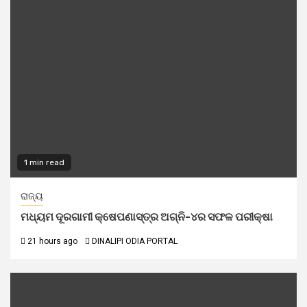
1 min read
ରାଜ୍ୟ
ମଧ୍ୟମ ଦୂରଗାମୀ କ୍ଷେପଣାସ୍ତ୍ର ଅଗ୍ନି-୪ର ସଫଳ ପରୀକ୍ଷା
21 hours ago
DINALIPI ODIA PORTAL