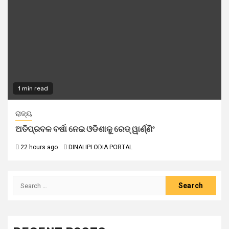
1 min read
ରାଜ୍ୟ
ଅତିପ୍ରବଳ ବର୍ଷା ନେଇ ଓଡିଶାକୁ ରେଡ୍ ୱାର୍ଣ୍ଣିଂ
22 hours ago
DINALIPI ODIA PORTAL