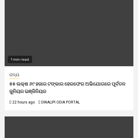
1 min read
ରାଜ୍ୟ
୫୫ ଲକ୍ଷ ୬୯ ହଜାର ଟଙ୍କାର ହେରଫେର ଅଭିଯୋଗରେ ପୂର୍ବତନ
ଜୁନିୟର ଇଞ୍ଜିନିୟର
22 hours ago
DINALIPI ODIA PORTAL