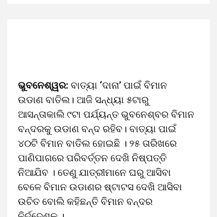
ଭୁବନେଶ୍ୱର:
ବାତ୍ୟା ‘ଦାନା’ ପାଇଁ ବିମାନ
ଉଡାଣ ବାତିଲ। ଆଜି ସନ୍ଧ୍ୟା ୫ଟାରୁ
ଆସନ୍ତାକାଲି ୯ଟା ପର୍ଯ୍ୟନ୍ତ ଭୁବନେଶ୍ବର ବିମାନ
ବନ୍ଦରକୁ ଉଡାଣ ବନ୍ଦ ରହିବ। ବାତ୍ୟା ପାଇଁ
୪୦ଟି ବିମାନ ବାତିଲ ହୋଇଛି । ୨୫ ତାରିଖରେ
ପାଣିପାଗରେ ପରିବର୍ତ୍ତନ ଦେଖି ନିଷ୍ପତ୍ତି
ନିଆଯିବ । ତେଣୁ ଯାତ୍ରୀମାନେ ଘରୁ ଆସିବା
ବେଳେ ବିମାନ ଉଡାଣର ଷ୍ଟାଟସ ଦେଖି ଆସିବା
ଉଚିତ ବୋଲି କହିଛନ୍ତି ବିମାନ ବନ୍ଦର
ନିର୍ଦ୍ଦେଶକ ।