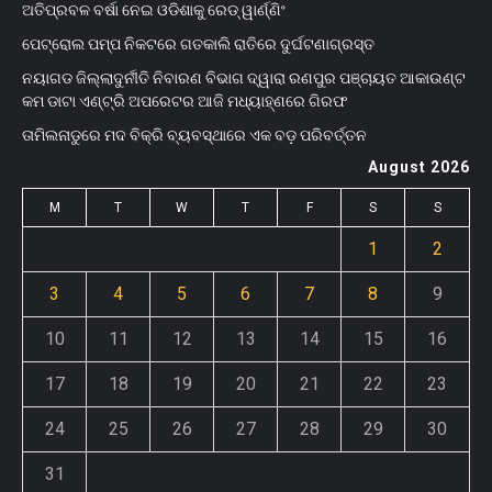
ଅତିପ୍ରବଳ ବର୍ଷା ନେଇ ଓଡିଶାକୁ ରେଡ୍ ୱାର୍ଣ୍ଣିଂ
ପେଟ୍ରୋଲ ପମ୍ପ ନିକଟରେ ଗତକାଲି ରାତିରେ ଦୁର୍ଘଟଣାଗ୍ରସ୍ତ
ନୟାଗଡ ଜିଲ୍ଲାଦୁର୍ନୀତି ନିବାରଣ ବିଭାଗ ଦ୍ୱାରା ରଣପୁର ପଞ୍ଚାୟତ ଆକାଉଣ୍ଟ
କମ ଡାଟା ଏଣ୍ଟ୍ରି ଅପରେଟର ଆଜି ମଧ୍ୟାହ୍‌ଣରେ ଗିରଫ
ତାମିଲନାଡୁରେ ମଦ ବିକ୍ରି ବ୍ୟବସ୍ଥାରେ ଏକ ବଡ଼ ପରିବର୍ତ୍ତନ
August 2026
M
T
W
T
F
S
S
1
2
3
4
5
6
7
8
9
10
11
12
13
14
15
16
17
18
19
20
21
22
23
24
25
26
27
28
29
30
31