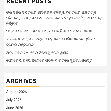
RECENT POSTS
ଚାରି ବର୍ଷର ବଳାତ୍କାର ପୀଡିତାଙ୍କ ଚିକିତ୍ସା ବଳାତ୍କାର ପୀଡିତାଙ୍କ
ପରିବାରକୁ ଯଥାକ୍ରମେ ୧୦ ଲକ୍ଷ ଏବଂ ୨ ଲକ୍ଷ କ୍ଷତିପୂରଣ ଦେବାକୁ
ନିର୍ଦ୍ଦେଶ
ମଧ୍ୟମ ଦୂରଗାମୀ କ୍ଷେପଣାସ୍ତ୍ର ଅଗ୍ନି-୪ର ସଫଳ ପରୀକ୍ଷା
୫୫ ଲକ୍ଷ ୬୯ ହଜାର ଟଙ୍କାର ହେରଫେର ଅଭିଯୋଗରେ ପୂର୍ବତନ
ଜୁନିୟର ଇଞ୍ଜିନିୟର
ଅତିପ୍ରବଳ ବର୍ଷା ନେଇ ଓଡିଶାକୁ ରେଡ୍ ୱାର୍ଣ୍ଣିଂ
ପେଟ୍ରୋଲ ପମ୍ପ ନିକଟରେ ଗତକାଲି ରାତିରେ ଦୁର୍ଘଟଣାଗ୍ରସ୍ତ
ARCHIVES
August 2026
July 2026
June 2026