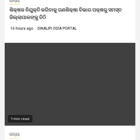
ରାଜ୍ୟ
ଶିକ୍ଷକ ନିଯୁକ୍ତି କରିବାକୁ ଗଣଶିକ୍ଷା ବିଭାଗ ପକ୍ଷରୁ ସମସ୍ତ
ଜିଲ୍ଲାପାଳଙ୍କୁ ଚିଠି
16 hours ago
DINALIPI ODIA PORTAL
1 min read
ରାଜ୍ୟ