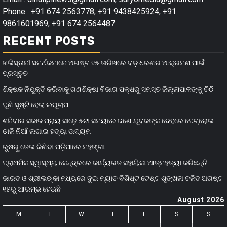
Phone : +91 674 2563778, +91 9438425924, +91
9861601969, +91 674 2564487
RECENT POSTS
ଖଲିସ୍ତାନୀ ସମର୍ଥକମାନେ ଅଗଷ୍ଟ ୧୫ ତାରିଖରେ ବଡ଼ ଧରଣର ଆକ୍ରମଣ ପାଇଁ
ପ୍ରସ୍ତୁତ
ଶିକ୍ଷକ ନିଯୁକ୍ତି କରିବାକୁ ଗଣଶିକ୍ଷା ବିଭାଗ ପକ୍ଷରୁ ସମସ୍ତ ଜିଲ୍ଲାପାଳଙ୍କୁ ଚିଠି
ପୁଣି ସୃଷ୍ଟି ହେଲା ଲଘୁଚାପ
ଶନିବାର ସକାଳ ପ୍ରାୟ ସାଢ଼େ ୫ଟା ସମୟରେ ଜଣେ ଯୁବକଙ୍କ ଦେହରେ ପେଟ୍ରୋଲ
ଢାଳି ନିଆଁ ଲଗାଇ ହତ୍ୟା ଉଦ୍ୟମ
ରୁଷରୁ ତେଲ କିଣିବା ପଡ଼ିପାରେ ମହଙ୍ଗା
ପ୍ରାଥମିକ ସ୍ୱାସ୍ଥ୍ୟ କେନ୍ଦ୍ରରେ କାର୍ଯ୍ୟରତ ସହାୟିକା ଆତ୍ମହତ୍ୟା କରିଛନ୍ତି
ଭାରତ ଓ ଶ୍ରୀଲଙ୍କା ମଧ୍ୟରେ ଦୁଇ ମ୍ୟାଚ ବିଶିଷ୍ଟ ଟେଷ୍ଟ ଶୃଙ୍ଖଳା ଚଳିତ ଅଗଷ୍ଟ
୧୫ରୁ ଆରମ୍ଭ ହେଊଛି
August 2026
M
T
W
T
F
S
S