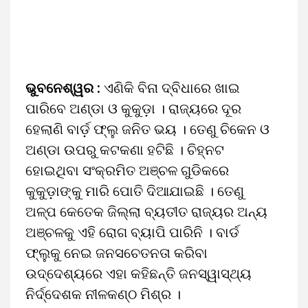
ଭୁବନେଶ୍ୱର :
ଏଣିକି ବିନା ଦ୍ବିଧାରେ ଖାଇ
ପାରିବେ ଅଣ୍ଡା ଓ କୁକୁଡ଼ା । ରାଜ୍ୟରେ ଦୂର
ହେଲାଣି ବାର୍ଡ଼ ଫ୍ଲୁ ଜନିତ ଭୟ । ତେଣୁ ଚିକେନ ଓ
ଅଣ୍ଡା ଉପରୁ କଟକଣା ହଟିଛି । ଚିହ୍ନଟ
ହୋଇଥିବା ସଂକ୍ରମିତ ଅଞ୍ଚଳ ଗୁଡିକରେ
କୁକୁଡ଼ାଙ୍କୁ ମାରି ପୋତି ଦିଆଯାଇଛି । ତେଣୁ
ଅଳ୍ପ କେତେକ ଜିଲ୍ଲା ବ୍ୟତୀତ ରାଜ୍ୟର ଅନ୍ୟ
ଅଞ୍ଚଳକୁ ଏହି ରୋଗ ବ୍ୟାପି ପାରିନି । ବାର୍ଡ
ଫ୍ଲୁକୁ ନେଇ ଜନସଚେତନତା କରିବା
ଉଦ୍ଦେଶ୍ୟରେ ଏହା କହିଛନ୍ତି ଜନସ୍ୱାସ୍ଥ୍ୟ
ନିର୍ଦ୍ଦେଶକ ନୀଳକଣ୍ଠ ମିଶ୍ର ।