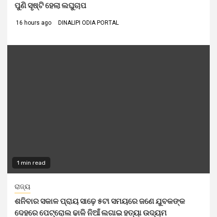
ପୁଣି ସୃଷ୍ଟି ହେଲା ଲଘୁଚାପ
16 hours ago
DINALIPI ODIA PORTAL
1 min read
ରାଜ୍ୟ
ଶନିବାର ସକାଳ ପ୍ରାୟ ସାଢ଼େ ୫ଟା ସମୟରେ ଜଣେ ଯୁବକଙ୍କ
ଦେହରେ ପେଟ୍ରୋଲ ଢାଳି ନିଆଁ ଲଗାଇ ହତ୍ୟା ଉଦ୍ୟମ