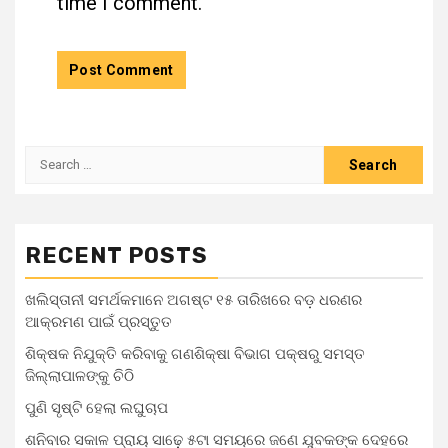
time I comment.
Search
for:
RECENT POSTS
ଖଲିସ୍ତାନୀ ସମର୍ଥକମାନେ ଅଗଷ୍ଟ ୧୫ ତାରିଖରେ ବଡ଼ ଧରଣର
ଆକ୍ରମଣ ପାଇଁ ପ୍ରସ୍ତୁତ
ଶିକ୍ଷକ ନିଯୁକ୍ତି କରିବାକୁ ଗଣଶିକ୍ଷା ବିଭାଗ ପକ୍ଷରୁ ସମସ୍ତ
ଜିଲ୍ଲାପାଳଙ୍କୁ ଚିଠି
ପୁଣି ସୃଷ୍ଟି ହେଲା ଲଘୁଚାପ
ଶନିବାର ସକାଳ ପ୍ରାୟ ସାଢ଼େ ୫ଟା ସମୟରେ ଜଣେ ଯୁବକଙ୍କ ଦେହରେ