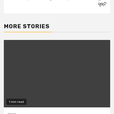
Reading
ସୃଷ୍ଟି
MORE STORIES
1 min read