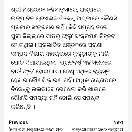
ଶ୍ରୀ ମିଶ୍ରଙ୍କ କହିବାନୁସାରେ, ରାଜ୍ୟରେ
ଉତ୍ପାଦିତ ବ୍ରଏଲର ଚିକେନ୍‌, ଅଣ୍ଡାରେ କୌଣସି
ପ୍ରକାର ସଂକ୍ରମଣ ନାହିଁ। କିଛି ସପ୍ତାହ ତଳେ
ପୁରୀ ଜିଲ୍ଲାରେ ବାଡର଼୍ ଫ୍ଲୁ’ ସଂକ୍ରମଣ ଚିହ୍ନଟ
ହୋଇଥିଲା। ପ୍ରଭାବିତ ଅଞ୍ଚଳରେ ପ୍ରାଣୀ
ସମ୍ପଦ ବିଭାଗ ସହାୟତାରେ କୁକୁଡ଼ାଙ୍କୁ ମାରି
ପୋତି ଦିଆଯାଇଥିଲା। ପ୍ରତିବର୍ଷ ଏହି ସିଜିନରେ
ବାର୍ଡ ଫ୍ଲୁ’ ହୋଇଥାଏ। ତେଣୁ ଏଥିରେ ବ୍ୟସ୍ତ
ହେବାର କୌଣସି କାରଣ ନାହିଁ। ଅଧିକ ଉତ୍ତାପରେ
ଚିକେନ୍‌କୁ ଭଲଭାବେ ରୋଷେଇ କରି ଖାଇଲେ
କୌଣସି ସମସ୍ୟା ନାହିଁ ବୋଲି ସେ ସ୍ପଷ୍ଟ
କରିଛନ୍ତି ।
Previous
Next
Continue
‘ମୋ ବସ’ ଧକ୍କାରେ ଜଣେ ମୃତ
ବଙ୍ଗୋପସାଗରରେ ଲଘୁଚାପ