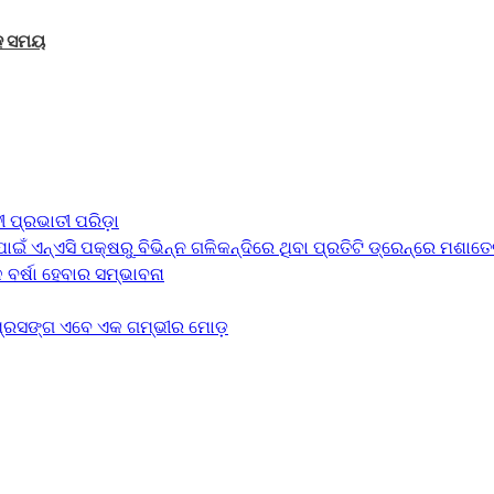
ାହ ସମୟ
 ପ୍ରଭାତୀ ପରିଡ଼ା
ଣ ପାଇଁ ଏନ୍‌ଏସି ପକ୍ଷରୁ ବିଭିନ୍ନ ଗଳିକନ୍ଦିରେ ଥିବା ପ୍ରତିଟି ଡ୍ରେନ୍‌ରେ ମଶ
ବର୍ଷା ହେବାର ସମ୍ଭାବନା
 ପ୍ରସଙ୍ଗ ଏବେ ଏକ ଗମ୍ଭୀର ମୋଡ଼