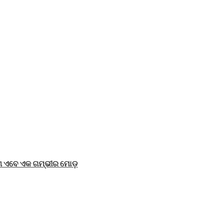
୍ଗ ଏବେ ଏକ ଗମ୍ଭୀର ମୋଡ଼