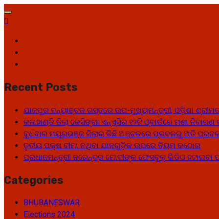
Skip
to
content
Facebook
Twitter
Youtube
Recent Posts
ଯାଜପୁର ବନ୍ୟାଞ୍ଚଳ ଗସ୍ତରେ ଉପ-ମୁଖ୍ୟମନ୍ତ୍ରୀ, ଓଡ଼ିଶା ଶ୍ରୀମତୀ
କଳାହାଣ୍ଡି ଜିଲା କେସିଙ୍ଗା ଏନ୍‌ଏ୍‌ସିର ୧୨ଟି ଓ୍ବାର୍ଡରେ ମଶା ନିବାର
ବୁଧବାର ମୟୂରଭଞ୍ଜ ଜିଲାର କିଛି ଅଞ୍ଚଳରେ ପ୍ରବଳରୁ ଅତି ପ୍ରବଳ 
ତୃତୀୟ ପକ୍ଷ ବୀମା ନଥିବା ଯାନଗୁଡ଼ିକ ଉପରେ ନିୟମ କଠୋର
ପ୍ରଧାନମନ୍ତ୍ରୀ ନରେନ୍ଦ୍ର ମୋଦୀଙ୍କ ଫେସବୁକ୍ ଭିଡିଓ ହଟାଇବା
Categories
BHUBANESWAR
Elections 2024