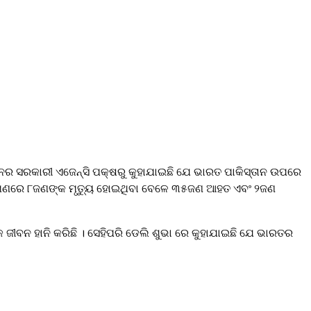
ଚୀନର ସରକାରୀ ଏଜେନ୍ସି ପକ୍ଷରୁ କୁହାଯାଇଛି ଯେ ଭାରତ ପାକିସ୍ତାନ ଉପରେ
ଆକ୍ରମଣରେ ୮ଜଣଙ୍କ ମୃତ୍ୟୁ ହୋଇଥିବା ବେଳେ ୩୫ଜଣ ଆହତ ଏବଂ ୨ଜଣ
 ଜୀବନ ହାନି କରିଛି । ସେହିପରି ଡେଲି ଶୁଭା ରେ କୁହାଯାଇଛି ଯେ ଭାରତର