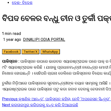
ଦେଶ- ବିଦେଶ
ବିପଦ ବେଳର ବନ୍ଧୁ ଚୀନ ଓ ତୁର୍କୀ ପକ
1 min read
1 year ago
DINALIPI ODIA PORTAL
Facebook
Twitter/X
WhatsApp
ପାକିସ୍ତାନ :
ପାକିସ୍ତାନ ଉପରେ ଭାରତର ଏୟାରଷ୍ଟ୍ରାଇକ ପରେ ପାକ୍‌ ର ବିପ
୯ଟି ଏୟାରଷ୍ଟ୍ରାଇକ କରିଛି । ଯାହାକୁ ପ୍ରଧାନମନ୍ତ୍ରୀ ନରେନ୍ଦ୍ର ମୋ
ନିଖୋଜ ହୋଇଛନ୍ତି । ସେହିପରି ଚାଇନା ଡେଲିରେ ପାକିସ୍ତାନର ବିରୋଧ କାର୍ଯ
ତୁର୍କୀର ମିଡ଼ିଆରେ ପାକିସ୍ତାନର ସୂଚନାମନ୍ତ୍ରୀଙ୍କ ବୟାନ ସାମ୍ନାକୁ ଆସି
ଏୟାରଷ୍ଟ୍ରାଇକ ପରେ ପାକିସ୍ତାନ ପଟୁ କଡା ଜବାବ ଦେବାକୁ ଚେତାବନୀ ଦି
Previous
କ୍ଷଣିକ ଆନନ୍ଦ’, ପାକିସ୍ତାନ କହିଲା, ନେବି ‘ଅପରେସନ ସିନ୍ଦୂର
Continue
Next
କରତାରପୁର କରିଡରକୁ ବନ୍ଦ କରି ଦିଆଯାଇଛି
Reading