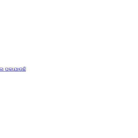
ାତେଲ ପକାଯାଉଛି