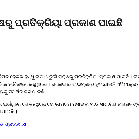
୍ଷରୁ ପ୍ରତିକ୍ରିୟା ପ୍ରକାଶ ପାଇଛି
ଦ ବେଳର ବନ୍ଧୁ ଚୀନ ଓ ତୁର୍କୀ ପକ୍ଷରୁ ପ୍ରତିକ୍ରିୟା ପ୍ରକାଶ ପାଇଛି । 
ଦୀ ନିଜେ ନୀରିକ୍ଷଣ କରୁଥିଲେ । ଗ୍ଲୋବାଲ ଟାଇମ୍ସରେ କୁହାଯାଇଛି ଏହି 
୍ୟକୁ ସମର୍ଥନ କରାଯାଇଛି
ଛି । ଯେଉଁଥିରେ ସେ କହିଥିଲେ ଯେ ଭାରତର ମିସାଇଲ ମାଡ ସାଧାରଣ ନାଗରିକଙ୍କ
ଆଯାଇଛି ।
’ ର ପ୍ରତିଶୋଧ