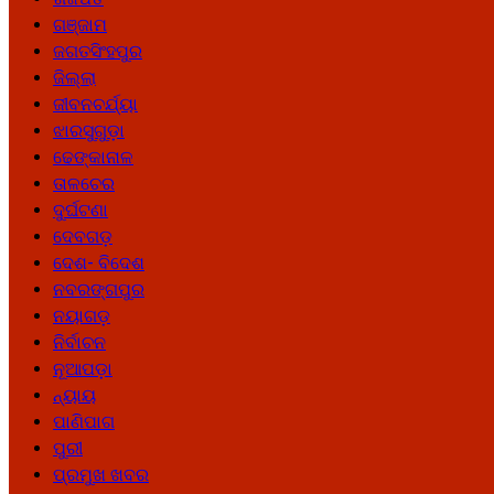
ଗଞ୍ଜାମ
ଜଗତସିଂହପୁର
ଜିଲ୍ଲା
ଜୀବନଚର୍ଯ୍ୟା
ଝାରସୁଗୁଡ଼ା
ଢେଙ୍କାନାଳ
ତାଳଚେର
ଦୁର୍ଘଟଣା
ଦେବଗଡ଼
ଦେଶ- ବିଦେଶ
ନବରଙ୍ଗପୁର
ନୟାଗଡ଼
ନିର୍ବାଚନ
ନୂଆପଡ଼ା
ନ୍ୟାୟ
ପାଣିପାଗ
ପୁରୀ
ପ୍ରମୁଖ ଖବର