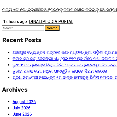
ରାଜ୍ୟ ଏବଂ କେନ୍ଦ୍ରଶାସିତ ଅଞ୍ଚଳଙ୍କୁ ଜବାବ ଦାଖଲ କରିବାକୁ ଛଅ ସପ୍ତ
12 hours ago
DINALIPI ODIA PORTAL
Search
for:
Recent Posts
ଯାଜପୁର ବନ୍ୟାଞ୍ଚଳ ଗସ୍ତରେ ଉପ-ମୁଖ୍ୟମନ୍ତ୍ରୀ, ଓଡ଼ିଶା ଶ୍ରୀମତୀ
କଳାହାଣ୍ଡି ଜିଲା କେସିଙ୍ଗା ଏନ୍‌ଏ୍‌ସିର ୧୨ଟି ଓ୍ବାର୍ଡରେ ମଶା ନିବାର
ବୁଧବାର ମୟୂରଭଞ୍ଜ ଜିଲାର କିଛି ଅଞ୍ଚଳରେ ପ୍ରବଳରୁ ଅତି ପ୍ରବଳ 
ତୃତୀୟ ପକ୍ଷ ବୀମା ନଥିବା ଯାନଗୁଡ଼ିକ ଉପରେ ନିୟମ କଠୋର
ପ୍ରଧାନମନ୍ତ୍ରୀ ନରେନ୍ଦ୍ର ମୋଦୀଙ୍କ ଫେସବୁକ୍ ଭିଡିଓ ହଟାଇବା
Archives
August 2026
July 2026
June 2026