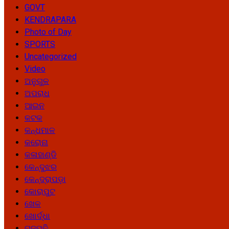
GOVT
KENDRAPARA
Photo of Day
SPORTS
Uncategorized
Video
ଅନୁଗୁଳ
ଅପରାଧ
ଆଇନ
କଟକ
କନ୍ଧମାଳ
କରୋନା
କଳାହାଣ୍ଡି
କେନ୍ଦୁଝର
କେନ୍ଦ୍ରାପଡ଼ା
କୋରାପୁଟ
ଖେଳ
ଖୋର୍ଦ୍ଧା
ଗଜପତି