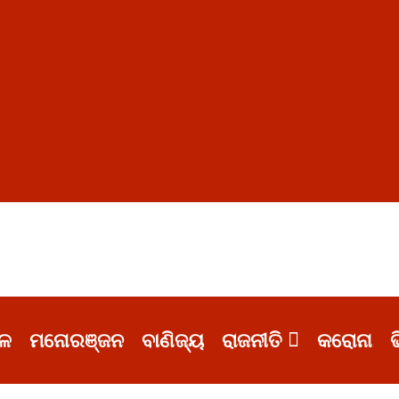
ଳ
ମନୋରଞ୍ଜନ
ବାଣିଜ୍ୟ
ରାଜନୀତି
କରୋନା
ଭ