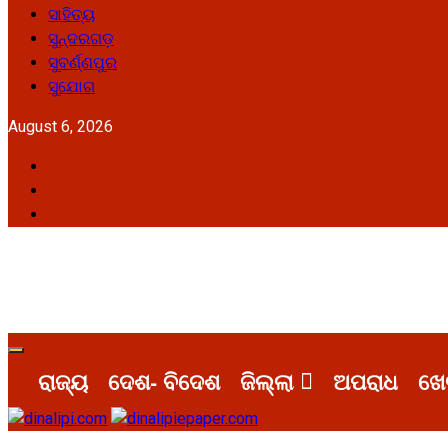
ସାହିତ୍ୟ
ସୁନ୍ଦରଗଡ଼
ସୁବର୍ଣ୍ଣପୁର
ସୁଯୋଗ
August 6, 2026
Facebook
Twitter
Youtube
Primary
Menu
ରାଜ୍ୟ
ଦେଶ- ବିଦେଶ
ଜିଲ୍ଲା
ଅପରାଧ
ଖେ