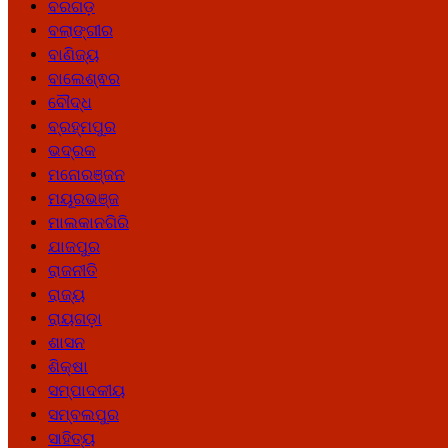
ବରଗଡ଼
ବଲାଙ୍ଗୀର
ବାଣିଜ୍ୟ
ବାଲେଶ୍ଵର
ବୌଦ୍ଧ
ବ୍ରହ୍ମପୁର
ଭଦ୍ରକ
ମନୋରଞ୍ଜନ
ମୟୂରଭଞ୍ଜ
ମାଲକାନଗିରି
ଯାଜପୁର
ରାଜନୀତି
ରାଜ୍ୟ
ରାୟଗଡ଼ା
ଶାସନ
ଶିକ୍ଷା
ସମ୍ପାଦକୀୟ
ସମ୍ବଲପୁର
ସାହିତ୍ୟ