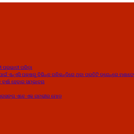
 ପ୍ରଭାତୀ ପରିଡ଼ା
ଣ ପାଇଁ ଏନ୍‌ଏସି ପକ୍ଷରୁ ବିଭିନ୍ନ ଗଳିକନ୍ଦିରେ ଥିବା ପ୍ରତିଟି ଡ୍ରେନ୍‌ରେ ମଶ
ବର୍ଷା ହେବାର ସମ୍ଭାବନା
 ପ୍ରସଙ୍ଗ ଏବେ ଏକ ଗମ୍ଭୀର ମୋଡ଼