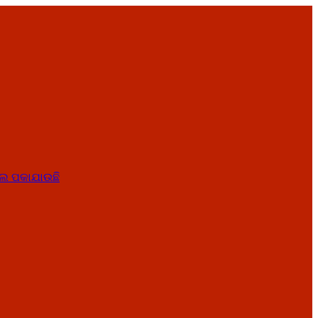
ାତେଲ ପକାଯାଉଛି