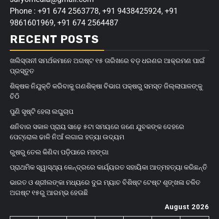
Phone : +91 674 2563778, +91 9438425924, +91
9861601969, +91 674 2564487
RECENT POSTS
ଖଲିସ୍ତାନୀ ସମର୍ଥକମାନେ ଅଗଷ୍ଟ ୧୫ ତାରିଖରେ ବଡ଼ ଧରଣର ଆକ୍ରମଣ ପାଇଁ
ପ୍ରସ୍ତୁତ
ଶିକ୍ଷକ ନିଯୁକ୍ତି କରିବାକୁ ଗଣଶିକ୍ଷା ବିଭାଗ ପକ୍ଷରୁ ସମସ୍ତ ଜିଲ୍ଲାପାଳଙ୍କୁ
ଚିଠି
ପୁଣି ସୃଷ୍ଟି ହେଲା ଲଘୁଚାପ
ଶନିବାର ସକାଳ ପ୍ରାୟ ସାଢ଼େ ୫ଟା ସମୟରେ ଜଣେ ଯୁବକଙ୍କ ଦେହରେ
ପେଟ୍ରୋଲ ଢାଳି ନିଆଁ ଲଗାଇ ହତ୍ୟା ଉଦ୍ୟମ
ରୁଷରୁ ତେଲ କିଣିବା ପଡ଼ିପାରେ ମହଙ୍ଗା
ପ୍ରାଥମିକ ସ୍ୱାସ୍ଥ୍ୟ କେନ୍ଦ୍ରରେ କାର୍ଯ୍ୟରତ ସହାୟିକା ଆତ୍ମହତ୍ୟା କରିଛନ୍ତି
ଭାରତ ଓ ଶ୍ରୀଲଙ୍କା ମଧ୍ୟରେ ଦୁଇ ମ୍ୟାଚ ବିଶିଷ୍ଟ ଟେଷ୍ଟ ଶୃଙ୍ଖଳା ଚଳିତ
ଅଗଷ୍ଟ ୧୫ରୁ ଆରମ୍ଭ ହେଊଛି
August 2026