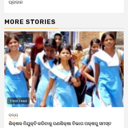
ପ୍ରଦାନ
MORE STORIES
1 min read
ରାଜ୍ୟ
ଶିକ୍ଷକ ନିଯୁକ୍ତି କରିବାକୁ ଗଣଶିକ୍ଷା ବିଭାଗ ପକ୍ଷରୁ ସମସ୍ତ