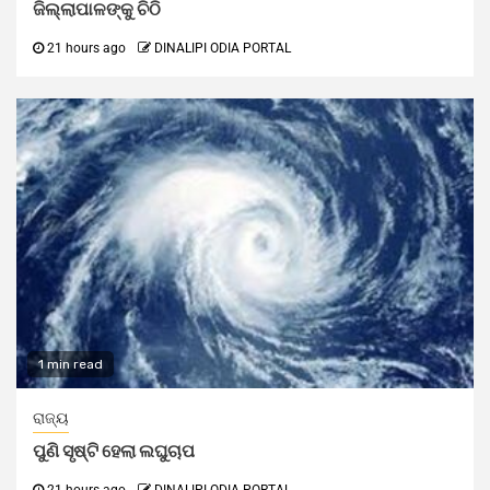
ଜିଲ୍ଲାପାଳଙ୍କୁ ଚିଠି
21 hours ago
DINALIPI ODIA PORTAL
1 min read
ରାଜ୍ୟ
ପୁଣି ସୃଷ୍ଟି ହେଲା ଲଘୁଚାପ