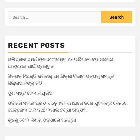
RECENT POSTS
ଖଲିସ୍ତାନୀ ସମର୍ଥକମାନେ ଅଗଷ୍ଟ ୧୫ ତାରିଖରେ ବଡ଼ ଧରଣର
ଆକ୍ରମଣ ପାଇଁ ପ୍ରସ୍ତୁତ
ଶିକ୍ଷକ ନିଯୁକ୍ତି କରିବାକୁ ଗଣଶିକ୍ଷା ବିଭାଗ ପକ୍ଷରୁ ସମସ୍ତ
ଜିଲ୍ଲାପାଳଙ୍କୁ ଚିଠି
ପୁଣି ସୃଷ୍ଟି ହେଲା ଲଘୁଚାପ
ଶନିବାର ସକାଳ ପ୍ରାୟ ସାଢ଼େ ୫ଟା ସମୟରେ ଜଣେ ଯୁବକଙ୍କ ଦେହରେ
ପେଟ୍ରୋଲ ଢାଳି ନିଆଁ ଲଗାଇ ହତ୍ୟା ଉଦ୍ୟମ
ରୁଷରୁ ତେଲ କିଣିବା ପଡ଼ିପାରେ ମହଙ୍ଗା