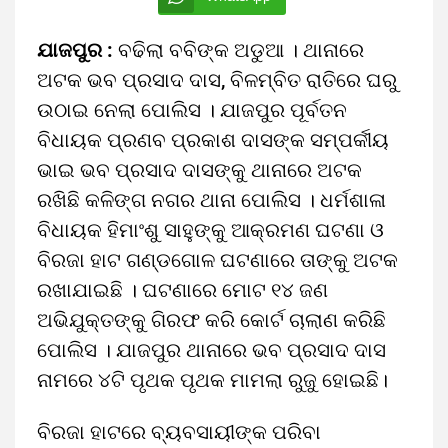
ଯାଜପୁର :
ବଢିଲା ବବିଙ୍କ ଅଡୁଆ । ଥାନାରେ
ଅଟକ ଭବ ପ୍ରସାଦ ଦାସ, ବିଳମ୍ବିତ ରାତିରେ ଘରୁ
ଉଠାଇ ନେଲା ପୋଲିସ । ଯାଜପୁର ପୂର୍ବତନ
ବିଧାୟକ ପ୍ରଣବ ପ୍ରକାଶ ଦାସଙ୍କ ସମ୍ପର୍କୀୟ
ଭାଇ ଭବ ପ୍ରସାଦ ଦାସଙ୍କୁ ଥାନାରେ ଅଟକ
ରଖିଛି କଳିଙ୍ଗ ନଗର ଥାନା ପୋଲିସ । ଧର୍ମଶାଳା
ବିଧାୟକ ହିମାଂଶୁ ସାହୁଙ୍କୁ ଆକ୍ରମଣ ଘଟଣା ଓ
ବିରଜା ହାଟ ଗଣ୍ଡଗୋଳ ଘଟଣାରେ ତାଙ୍କୁ ଅଟକ
ରଖାଯାଇଛି । ଘଟଣାରେ ମୋଟ ୧୪ ଜଣ
ଅଭିଯୁକ୍ତଙ୍କୁ ଗିରଫ କରି କୋର୍ଟ ଚାଲାଣ କରିଛି
ପୋଲିସ । ଯାଜପୁର ଥାନାରେ ଭବ ପ୍ରସାଦ ଦାସ
ନାମରେ ୪ଟି ପୃଥକ ପୃଥକ ମାମଲା ରୁଜୁ ହୋଇଛି।
ବିରଜା ହାଟରେ ବ୍ୟବସାୟୀଙ୍କ ପରିବା