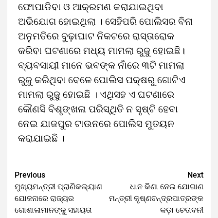
ଫୋପାଡିବା ଓ ଆକ୍ରମଣ କରାଯାଇଥିବା
ଅଭିଯୋଗ ହୋଇଥିଲା । ସେହିପରି ପୋଲିସର ବିନା
ଅନୁମତିରେ ବୁଢ଼ାଘାଟ ନିକଟରେ ରାସ୍ତାରୋକ
କରିବା ଘଟଣାରେ ମଧ୍ୟ ମାମଲା ରୁଜୁ ହୋଇଛି।
ବ୍ୟବସାୟୀ ମାନେ ଭବଙ୍କ ନାଁରେ ୩ଟି ମାମଲା
ରୁଜୁ କରିଥିବା ବେଳେ ପୋଲିସ ପକ୍ଷରୁ ଗୋଟିଏ
ମାମଲା ରୁଜୁ ହୋଇଛି । ଏଥିସହ ଏ ଘଟଣାରେ
କୌଣସି ବିଶୃଙ୍ଖଳା ପରିସ୍ଥିତି ନ ସୃଷ୍ଟି ହେବା
ନେଇ ଯାଜପୁର ଟାଉନରେ ପୋଲିସ ମୁତୟନ
କରାଯାଇଛି ।
Previous
Next
ମୁଖ୍ୟମନ୍ତ୍ରୀ ପ୍ରାଣିକଲ୍ୟାଣ
ଧାନ କିଣା ନେଇ ଯୋଗାଣ
ଯୋଜନାରେ ରାଜ୍ୟର
ମନ୍ତ୍ରୀ କୃଷ୍ଣଚନ୍ଦ୍ରପାତ୍ରଙ୍କ
ଗୋଶାଳାମାନଙ୍କୁ ସହାୟତା
କଡ଼ା ଚେତାବନୀ