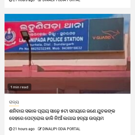
21 hours ago
DINALIPI ODIA PORTAL
1 min read
ରାଜ୍ୟ
ଶନିବାର ସକାଳ ପ୍ରାୟ ସାଢ଼େ ୫ଟା ସମୟରେ ଜଣେ ଯୁବକଙ୍କ
ଦେହରେ ପେଟ୍ରୋଲ ଢାଳି ନିଆଁ ଲଗାଇ ହତ୍ୟା ଉଦ୍ୟମ
21 hours ago
DINALIPI ODIA PORTAL