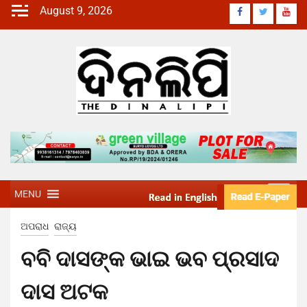
August 9, 2026
MENU
ଅପରାଧ
ରାଜ୍ୟ
ବବି ଦାସଙ୍କ ଭାଇ ଭବ ପ୍ରସାଦ
ଦାସ ଅଟକ