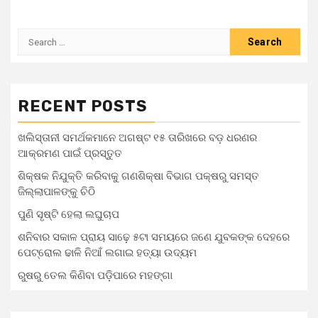
Search
for:
RECENT POSTS
ଖଲିସ୍ତାନୀ ସମର୍ଥକମାନେ ଅଗଷ୍ଟ ୧୫ ତାରିଖରେ ବଡ଼ ଧରଣର
ଆକ୍ରମଣ ପାଇଁ ପ୍ରସ୍ତୁତ
ଶିକ୍ଷକ ନିଯୁକ୍ତି କରିବାକୁ ଗଣଶିକ୍ଷା ବିଭାଗ ପକ୍ଷରୁ ସମସ୍ତ
ଜିଲ୍ଲାପାଳଙ୍କୁ ଚିଠି
ପୁଣି ସୃଷ୍ଟି ହେଲା ଲଘୁଚାପ
ଶନିବାର ସକାଳ ପ୍ରାୟ ସାଢ଼େ ୫ଟା ସମୟରେ ଜଣେ ଯୁବକଙ୍କ ଦେହରେ
ପେଟ୍ରୋଲ ଢାଳି ନିଆଁ ଲଗାଇ ହତ୍ୟା ଉଦ୍ୟମ
ରୁଷରୁ ତେଲ କିଣିବା ପଡ଼ିପାରେ ମହଙ୍ଗା