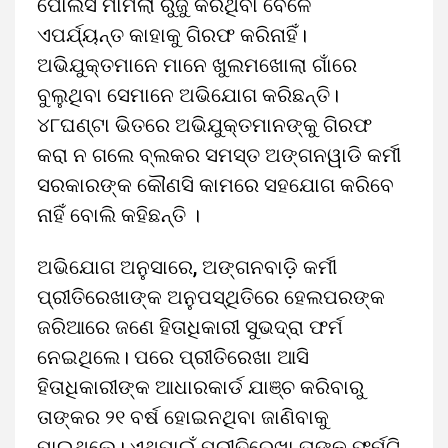
ପୋଲିସ ମାମଲା ରୁଜୁ କରିଥିବା ବେଳେ
ଏପର୍ଯ୍ୟନ୍ତ କାହାକୁ ଗିରଫ କରିନାହିଁ।
ଅଭିଯୁକ୍ତମାନେ ମାନେ ଖୁଲମଖୋଲା ଗାଁରେ
ବୁଲୁଥିବା ସେମାନେ ଅଭିଯୋଗ କରିଛନ୍ତି।
୪୮ଘଣ୍ଟା ଭିତରେ ଅଭିଯୁକ୍ତମାନଙ୍କୁ ଗିରଫ
କରା ନ ଗଲେ ବ୍ଲକର ସମସ୍ତ ଅଙ୍ଗନୱାଡି କର୍ମୀ
ସରକାରଙ୍କ କୌଣସି କାମରେ ସହଯୋଗ କରିବେ
ନାହିଁ ବୋଲି କହିଛନ୍ତି ।
ଅଭିଯୋଗ ଅନୁସାରେ, ଅଙ୍ଗନବାଡ଼ି କର୍ମୀ
ପ୍ରୀତିରେଖାଙ୍କ ଅନୁପସ୍ଥିତିରେ ହେଲପରଙ୍କ
ଜରିଆରେ ଜଣେ ହିତାଧିକାରୀ ସୁଭଦ୍ରା ଫର୍ମ
ନେଇଥିଲେ। ପରେ ପ୍ରୀତିରେଖା ଆସି
ହିତାଧିକାରୀଙ୍କ ଆଧାରକାର୍ଡ ଯାଞ୍ଚ କରିବାରୁ
ତାଙ୍କର ୨୧ ବର୍ଷ ହୋଇନଥିବା ଜାଣିବାକୁ
ପାଇଥିଲେ। ଏଥିପାଇଁ ପ୍ରୀତିରେଖା ତାଙ୍କୁ ଫର୍ମଟି