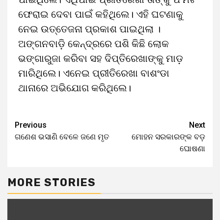
ଫେରାଇ ଦେବା ପାଇଁ କହିଥିଲେ। ଏହି ଘଟଣାକୁ
ନେଇ ଉତ୍ତେଜନା ପ୍ରକାଶ ପାଇଥିଲା ।
ଅଙ୍ଗନବାଡ଼ି କେନ୍ଦ୍ରରେ ପଶି କିଛି ଲୋକ
ଭଙ୍ଗାରୁଜା କରିବା ସହ ଦିପ୍ତିରେଖାଙ୍କୁ ମାଡ଼
ମାରିଥିଲେ। ଏନେଇ ପ୍ରୀତିରେଖା ବାଶଂଡା
ଥାନାରେ ଅଭିଯୋଗ କରିଥିଲେ।
Continue
Previous
Next
ଗଣେଶ ଭସାଣି ବେଳେ ଜଣେ ମୃତ
ମୋହନ ସରକାରଙ୍କ ବଡ଼
Reading
ଘୋଷଣା
MORE STORIES