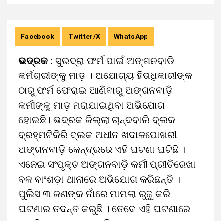
Facebook
Twitter/X
WhatsApp
ଭଦ୍ରକ :
ସୁଭଦ୍ରା ଫର୍ମ ପାଇଁ ଅଙ୍ଗନବାଡି
କର୍ମଚାରୀଙ୍କୁ ମାଡ଼ । ଅଯୋଗ୍ୟ ହିତାଧିକାରୀଙ୍କ
ଠାରୁ ଫର୍ମ ଫେରାଇ ଆଣିବାରୁ ଅଙ୍ଗନବାଡ଼ି
କର୍ମୀଙ୍କୁ ମାଡ଼ ମରାଯାଇଥିବା ଅଭିଯୋଗ
ହୋଇଛି। ଭଦ୍ରକ ଜିଲ୍ଲା ଚାନ୍ଦବାଲି ବ୍ଲକ
ବ୍ରହ୍ମଟିକିରି ବ୍ଲକ ଅଧୀନ ଖଦାଳପୋଖରୀ
ଅଙ୍ଗନବାଡ଼ି କେନ୍ଦ୍ରରେ ଏହି ଘଟଣା ଘଟିଛି ।
ଏନେଇ ସଂପୃକ୍ତ ଅଙ୍ଗନବାଡ଼ି କର୍ମୀ ପ୍ରୀତିରେଖା
ବଳ ବାଂଶଡ଼ା ଥାନାରେ ଅଭିଯୋଗ କରିଛନ୍ତି ।
ପୁଲିସ ୩ ଜଣଙ୍କ ନାଁରେ ମାମଲା ରୁଜୁ କରି
ଘଟଣାର ତଦନ୍ତ କରୁଛି । ତେବେ ଏହି ଘଟଣାରେ