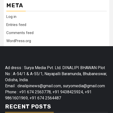
META
Log in
Entries feed
Comments feed
WordPress.org
Ad dress : Surya Media Pvt. Ltd. DINALIPI BHAWAN Plot
No : A-54/1 & A-55/1, Nayapalli Baramunda, Bhubaneswar,
Odisha, India.
Email : dinalipinews@gmail.com, suryomedia@gmail.com
Phone : +91 674 2563778, +91 9438425924, +91
9861601969, +91 674 2564487
RECENT POSTS