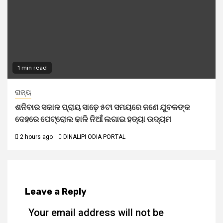
1 min read
ରାଜ୍ୟ
ଶନିବାର ସକାଳ ପ୍ରାୟ ସାଢ଼େ ୫ଟା ସମୟରେ ଜଣେ ଯୁବକଙ୍କ
ଦେହରେ ପେଟ୍ରୋଲ ଢାଳି ନିଆଁ ଲଗାଇ ହତ୍ୟା ଉଦ୍ୟମ
2 hours ago
DINALIPI ODIA PORTAL
Leave a Reply
Your email address will not be