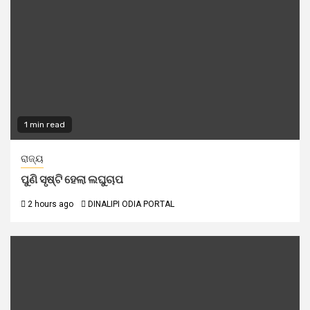
1 min read
ରାଜ୍ୟ
ପୁଣି ସୃଷ୍ଟି ହେଲା ଲଘୁଚାପ
2 hours ago
DINALIPI ODIA PORTAL