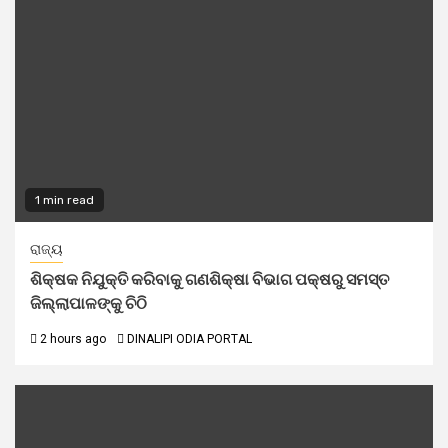
1 min read
ରାଜ୍ୟ
ଶିକ୍ଷକ ନିଯୁକ୍ତି କରିବାକୁ ଗଣଶିକ୍ଷା ବିଭାଗ ପକ୍ଷରୁ ସମସ୍ତ
ଜିଲ୍ଲାପାଳଙ୍କୁ ଚିଠି
2 hours ago
DINALIPI ODIA PORTAL