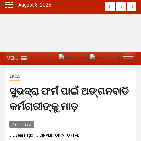
Skip
August 8, 2026
Facebook
Twitter
Yout
to
content
MENU
ରାଜ୍ୟ
ସୁଭଦ୍ରା ଫର୍ମ ପାଇଁ ଅଙ୍ଗନବାଡି
କର୍ମଚାରୀଙ୍କୁ ମାଡ଼
1 min read
2 years ago
DINALIPI ODIA PORTAL