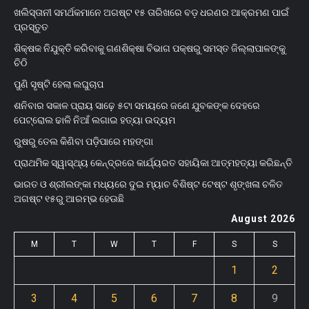
ଖଲିସ୍ତାନୀ ସମର୍ଥକମାନେ ଅଗଷ୍ଟ ୧୫ ତାରିଖରେ ବଡ଼ ଧରଣର ଆକ୍ରମଣ ପାଇଁ
ପ୍ରସ୍ତୁତ
ଶିକ୍ଷକ ନିଯୁକ୍ତି କରିବାକୁ ଗଣଶିକ୍ଷା ବିଭାଗ ପକ୍ଷରୁ ସମସ୍ତ ଜିଲ୍ଲାପାଳଙ୍କୁ
ଚିଠି
ପୁଣି ସୃଷ୍ଟି ହେଲା ଲଘୁଚାପ
ଶନିବାର ସକାଳ ପ୍ରାୟ ସାଢ଼େ ୫ଟା ସମୟରେ ଜଣେ ଯୁବକଙ୍କ ଦେହରେ
ପେଟ୍ରୋଲ ଢାଳି ନିଆଁ ଲଗାଇ ହତ୍ୟା ଉଦ୍ୟମ
ରୁଷରୁ ତେଲ କିଣିବା ପଡ଼ିପାରେ ମହଙ୍ଗା
ପ୍ରାଥମିକ ସ୍ୱାସ୍ଥ୍ୟ କେନ୍ଦ୍ରରେ କାର୍ଯ୍ୟରତ ସହାୟିକା ଆତ୍ମହତ୍ୟା କରିଛନ୍ତି
ଭାରତ ଓ ଶ୍ରୀଲଙ୍କା ମଧ୍ୟରେ ଦୁଇ ମ୍ୟାଚ ବିଶିଷ୍ଟ ଟେଷ୍ଟ ଶୃଙ୍ଖଳା ଚଳିତ
ଅଗଷ୍ଟ ୧୫ରୁ ଆରମ୍ଭ ହେଊଛି
August 2026
M
T
W
T
F
S
S
1
2
3
4
5
6
7
8
9