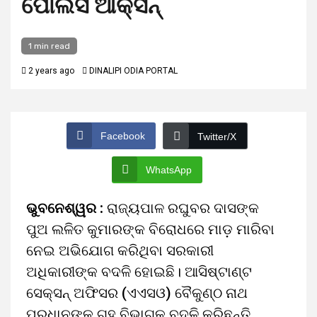
ପୋଲିସ ଆକ୍ସନ୍
1 min read
2 years ago
DINALIPI ODIA PORTAL
Facebook
Twitter/X
WhatsApp
ଭୁବନେଶ୍ୱର :
ରାଜ୍ୟପାଳ ରଘୁବର ଦାସଙ୍କ
ପୁଅ ଲଳିତ କୁମାରଙ୍କ ବିରୋଧରେ ମାଡ଼ ମାରିବା
ନେଇ ଅଭିଯୋଗ କରିଥିବା ସରକାରୀ
ଅଧିକାରୀଙ୍କ ବଦଳି ହୋଇଛି। ଆସିଷ୍ଟାଣ୍ଟ
ସେକ୍ସନ୍ ଅଫିସର (ଏଏସଓ) ବୈକୁଣ୍ଠ ନାଥ
ପ୍ରଧାନଙ୍କୁ ଗୃହ ବିଭାଗକୁ ବଦଳି କରିଛନ୍ତି