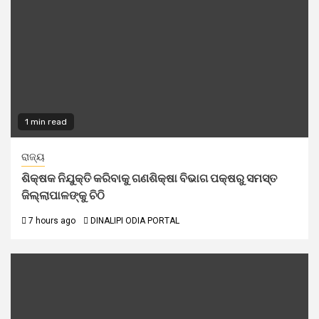
1 min read
ରାଜ୍ୟ
ଶିକ୍ଷକ ନିଯୁକ୍ତି କରିବାକୁ ଗଣଶିକ୍ଷା ବିଭାଗ ପକ୍ଷରୁ ସମସ୍ତ
ଜିଲ୍ଲାପାଳଙ୍କୁ ଚିଠି
7 hours ago
DINALIPI ODIA PORTAL