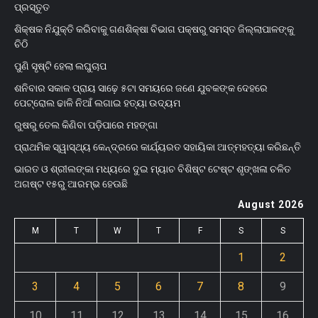
ପ୍ରସ୍ତୁତ
ଶିକ୍ଷକ ନିଯୁକ୍ତି କରିବାକୁ ଗଣଶିକ୍ଷା ବିଭାଗ ପକ୍ଷରୁ ସମସ୍ତ ଜିଲ୍ଲାପାଳଙ୍କୁ
ଚିଠି
ପୁଣି ସୃଷ୍ଟି ହେଲା ଲଘୁଚାପ
ଶନିବାର ସକାଳ ପ୍ରାୟ ସାଢ଼େ ୫ଟା ସମୟରେ ଜଣେ ଯୁବକଙ୍କ ଦେହରେ
ପେଟ୍ରୋଲ ଢାଳି ନିଆଁ ଲଗାଇ ହତ୍ୟା ଉଦ୍ୟମ
ରୁଷରୁ ତେଲ କିଣିବା ପଡ଼ିପାରେ ମହଙ୍ଗା
ପ୍ରାଥମିକ ସ୍ୱାସ୍ଥ୍ୟ କେନ୍ଦ୍ରରେ କାର୍ଯ୍ୟରତ ସହାୟିକା ଆତ୍ମହତ୍ୟା କରିଛନ୍ତି
ଭାରତ ଓ ଶ୍ରୀଲଙ୍କା ମଧ୍ୟରେ ଦୁଇ ମ୍ୟାଚ ବିଶିଷ୍ଟ ଟେଷ୍ଟ ଶୃଙ୍ଖଳା ଚଳିତ
ଅଗଷ୍ଟ ୧୫ରୁ ଆରମ୍ଭ ହେଊଛି
August 2026
M
T
W
T
F
S
S
1
2
3
4
5
6
7
8
9
10
11
12
13
14
15
16