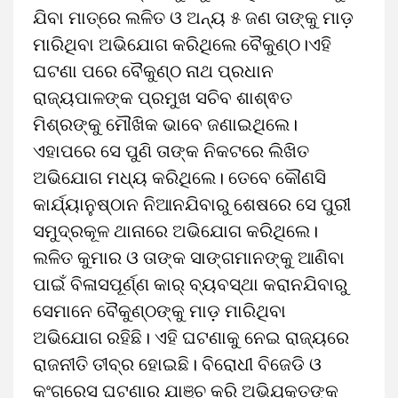
ଯିବା ମାତ୍ରେ ଲଳିତ ଓ ଅନ୍ୟ ୫ ଜଣ ତାଙ୍କୁ ମାଡ଼
ମାରିଥିବା ଅଭିଯୋଗ କରିଥିଲେ ବୈକୁଣ୍ଠ।ଏହି
ଘଟଣା ପରେ ବୈକୁଣ୍ଠ ନାଥ ପ୍ରଧାନ
ରାଜ୍ୟପାଳଙ୍କ ପ୍ରମୁଖ ସଚିବ ଶାଶ୍ଵତ
ମିଶ୍ରଙ୍କୁ ମୌଖିକ ଭାବେ ଜଣାଇଥିଲେ।
ଏହାପରେ ସେ ପୁଣି ତାଙ୍କ ନିକଟରେ ଲିଖିତ
ଅଭିଯୋଗ ମଧ୍ୟ କରିଥିଲେ। ତେବେ କୌଣସି
କାର୍ଯ୍ୟାନୁଷ୍ଠାନ ନିଆନଯିବାରୁ ଶେଷରେ ସେ ପୁରୀ
ସମୁଦ୍ରକୂଳ ଥାନାରେ ଅଭିଯୋଗ କରିଥିଲେ।
ଲଳିତ କୁମାର ଓ ତାଙ୍କ ସାଙ୍ଗମାନଙ୍କୁ ଆଣିବା
ପାଇଁ ବିଳାସପୂର୍ଣ୍ଣ କାର୍ ବ୍ୟବସ୍ଥା କରାନଯିବାରୁ
ସେମାନେ ବୈକୁଣ୍ଠଙ୍କୁ ମାଡ଼ ମାରିଥିବା
ଅଭିଯୋଗ ରହିଛି। ଏହି ଘଟଣାକୁ ନେଇ ରାଜ୍ୟରେ
ରାଜନୀତି ତୀବ୍ର ହୋଇଛି। ବିରୋଧୀ ବିଜେଡି ଓ
କଂଗ୍ରେସ ଘଟଣାର ଯାଞ୍ଚ କରି ଅଭିଯୁକ୍ତଙ୍କ