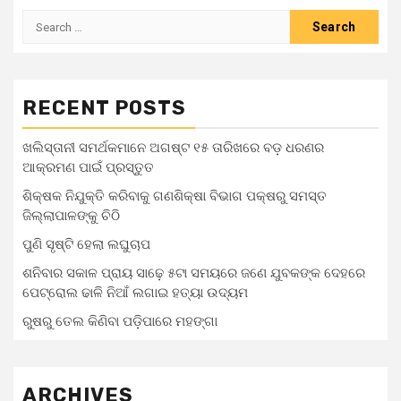
RECENT POSTS
ଖଲିସ୍ତାନୀ ସମର୍ଥକମାନେ ଅଗଷ୍ଟ ୧୫ ତାରିଖରେ ବଡ଼ ଧରଣର
ଆକ୍ରମଣ ପାଇଁ ପ୍ରସ୍ତୁତ
ଶିକ୍ଷକ ନିଯୁକ୍ତି କରିବାକୁ ଗଣଶିକ୍ଷା ବିଭାଗ ପକ୍ଷରୁ ସମସ୍ତ
ଜିଲ୍ଲାପାଳଙ୍କୁ ଚିଠି
ପୁଣି ସୃଷ୍ଟି ହେଲା ଲଘୁଚାପ
ଶନିବାର ସକାଳ ପ୍ରାୟ ସାଢ଼େ ୫ଟା ସମୟରେ ଜଣେ ଯୁବକଙ୍କ ଦେହରେ
ପେଟ୍ରୋଲ ଢାଳି ନିଆଁ ଲଗାଇ ହତ୍ୟା ଉଦ୍ୟମ
ରୁଷରୁ ତେଲ କିଣିବା ପଡ଼ିପାରେ ମହଙ୍ଗା
ARCHIVES