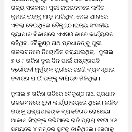
ରାଜ୍ୟ ସରକାର। ପୁରୀ ରାଜଭବନରେ ଲଳିତ
କୁମାର ତାଙ୍କୁ ମାଡ଼ ମାରିଥିବା ନେଇ ଥାନାରେ
ଏତଲା ଦେଇଥିଲେ ବୈକୁଣ୍ଠ।ରାଜ୍ୟ ସଂସଦୀୟ
ବ୍ୟାପାର ବିଭାଗରେ ଏଏସଓ ଭାବେ କାର୍ଯ୍ୟରତ
ରହିଥିବା ବୈକୁଣ୍ଠ ନାଥ ପ୍ରଧାନଙ୍କୁ ପୁରୀ
ରାଜଭବନରେ ନିୟୋଜିତ କରାଯାଇଥିଲା। ଜୁଲାଇ
୭ ଓ ୮ ତାରିଖ ଦୁଇ ଦିନ ପାଇଁ ରାଷ୍ଟ୍ରପତି
ଦ୍ରୌପଦୀ ମୁର୍ମୁଙ୍କ ପୁରୀରେ ରହଣି ବ୍ୟବସ୍ଥାର
ତଦାରଖ ପାଇଁ ତାଙ୍କୁ ଦାୟିତ୍ଵ ମିଳିଥିଲା।
ଜୁଲାଇ ୭ ତାରିଖ ରାତିରେ ବୈକୁଣ୍ଠ ନାଥ ପ୍ରଧାନ
ରାଜଭବନରେ ଥିବା କାର୍ଯ୍ୟାଳୟରେ ଥିଲେ। ଲଳିତ
ତାଙ୍କୁ ରାଜ୍ୟପାଳଙ୍କ ବ୍ୟକ୍ତିଗତ ରୋଷେୟା
ଆକାଶ ସିଂହଙ୍କ ଜରିଆରେ ରାତି ପ୍ରାୟ ୧୧ଟା ୪୫
ସମୟରେ ୪ ନମ୍ବର ସୁଟକୁ ଡାକିଥିଲେ। ସେଠାକୁ