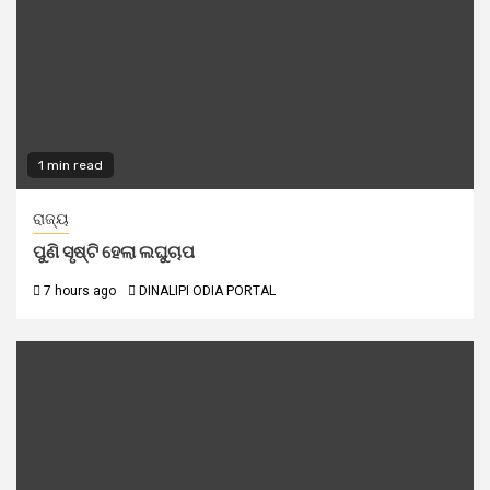
1 min read
ରାଜ୍ୟ
ପୁଣି ସୃଷ୍ଟି ହେଲା ଲଘୁଚାପ
7 hours ago
DINALIPI ODIA PORTAL