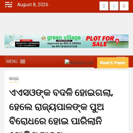
August 8, 2026
MENU
ରାଜ୍ୟ
ଏଏସଓଙ୍କ ବଦଳି ହୋଇଗଲା,
ହେଲେ ରାଜ୍ୟପାଳଙ୍କ ପୁଅ
ବିରୋଧରେ ହୋଇ ପାରିଲାନି