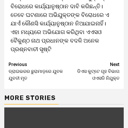
ବିରୋଧରେ କାର୍ଯ୍ୟାନୁଷ୍ଠାନ ଦାବି କରିଛନ୍ତି।
ତେବେ ଘଟଣାରେ ଅଭିଯୁକ୍ତଙ୍କ ବିରୋଧରେ ଏ
ଯାଏଁ କୌଣସି କାର୍ଯ୍ୟାନୁଷ୍ଠାନ ନିଆଯାଇନାହିଁ।
ଏହା ମଧ୍ୟରେ ଅଭିଯୋଗ କରିଥିବା ଏଏସଓ
ବୈକୁଣ୍ଠ ନାଥ ପ୍ରଧାନଙ୍କ ବଦଳି ଅନେକ
ପ୍ରଶ୍ନବାଚୀ ସୃଷ୍ଟି
Previous
Next
ଡ୍ରାଇଭରର ଛୁରାମାଡ଼ରେ ଯୁବକ
ଡିଏସ କୁଟ୍ଟେ ଗୃହ ବିଭାଗ
ଯୁବତୀ ମୃତ
ଓଏସଡି ନିଯୁକ୍ତ
MORE STORIES