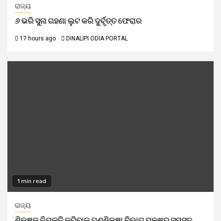
ରାଜ୍ୟ
୬ ଭରି ସୁନା ଗହଣା ଲୁଟ କରି ଦୁର୍ବୃତ୍ତ ଫେରାର
17 hours ago
DINALIPI ODIA PORTAL
1 min read
ରାଜ୍ୟ
ଶିକ୍ଷକ ନିଯୁକ୍ତି କରିବାକୁ ଗଣଶିକ୍ଷା ବିଭାଗ ପକ୍ଷରୁ ସମସ୍ତ