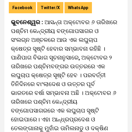
Facebook
Twitter/X
WhatsApp
ଭୁବନେଶ୍ୱର :
ଆସନ୍ତା ଅକ୍ଟୋବର ୬ ତାରିଖରେ
ପଶ୍ଚିମ କେନ୍ଦ୍ରୀୟ ବଙ୍ଗୋପସାଗର ଓ
ସଂଲଗ୍ନ ଅଞ୍ଚଳରେ ଆଉ ଏକ ଲଘୁଚାପ
କ୍ଷେତ୍ର ସୃଷ୍ଟି ହେବାର ସମ୍ଭାବନା ରହିଛି ।
ପାଣିପାଗ ବିଭାଗ ସୂଚନାନୁସାରେ, ଅକ୍ଟୋବର ୨
ତାରିଖରେ ପଶ୍ଚିମବଙ୍ଗର ଉତ୍ତରରେ ଏକ
ଲଘୁଚାପ କ୍ଷେତ୍ର ସୃଷ୍ଟି ହେବ । ପରବର୍ତ୍ତୀ
ତିନିଦିନରେ ବାଂଲାଦେଶ ଓ ଉତ୍ତର ପୂର୍ବ
ଭାରତରେ ବର୍ଷା ସମ୍ଭାବନା ଅଛି । ଅକ୍ଟୋବର ୬
ତାରିଖରେ ପଶ୍ଚିମ କେନ୍ଦ୍ରୀୟ
ବଙ୍ଗୋପସାଗରରେ ଏକ ଲଘୁଚାପ ସୃଷ୍ଟି
ହୋଇପାରେ। ଏହା ଆନ୍ଧ୍ରପ୍ରଦେଶ ଓ
ତେଲଙ୍ଗାନାକୁ ମୁହାଁଇ ତାମିଲନାଡୁ ଓ ଦକ୍ଷିଣ