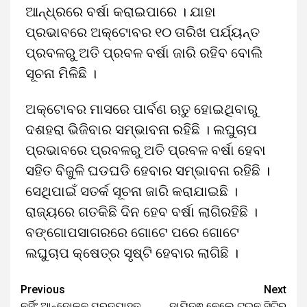
ଆନ୍ଧ୍ରରେ ବର୍ଷା କରାଇପାରେ । ଯାହା
ପ୍ରଭାବରେ ଅକ୍ଟୋବର ୧୦ ତାରିଖ ପର୍ଯ୍ୟନ୍ତ
ପ୍ରବଳରୁ ଅତି ପ୍ରବଳ ବର୍ଷା ଜାରି ରହିବ ବୋଲି
ସୂଚନା ମିଳିଛି ।
ଅକ୍ଟୋବର ମାସରେ ପାର୍ବଣ ଋତୁ ହୋଇଥିବାରୁ
ଦଶହରା ଭିଜିବାର ସମ୍ଭାବନା ରହିଛି । ଲଘୁଚାପ
ପ୍ରଭାବରେ ପ୍ରବଳରୁ ଅତି ପ୍ରବଳ ବର୍ଷା ହେବା
ସହିତ ବିଜୁଳି ଘଡଘଡି ହେବାର ସମ୍ଭାବନା ରହିଛି ।
ସେଥିପାଇଁ ସତର୍କ ସୂଚନା ଜାରି କରାଯାଇଛି ।
ରାଜ୍ୟରେ ଗତକିଛି ଦିନ ହେବ ବର୍ଷା ଲାଗିରହିଛି ।
ବଙ୍ଗୋପସାଗରରେ ଗୋଟେ ପରେ ଗୋଟେ
ଲଘୁଚାପ କ୍ଷେତ୍ର ସୃଷ୍ଟି ହେବାର ଲାଗିଛି ।
Previous
Next
Continue
ନର୍ସିଂ ଆନ୍ଦୋଳନ ପ୍ରତ୍ୟାହୃତ
ଦାୟିତ୍ଵ ନେଲେ ଟୁଇନ ସିଟିର