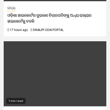
ରାଜ୍ୟ
ଓଡ଼ିଶା ହାଇକୋର୍ଟର ଦୁଇଜଣ ବିଚାରପତିଙ୍କୁ ଅନ୍ୟ ରାଜ୍ୟର
ହାଇକୋର୍ଟକୁ ବଦଳି
17 hours ago
DINALIPI ODIA PORTAL
1 min read