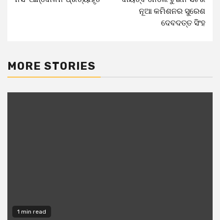
Reading
ନୂଆ କମିଶନର ସୁରେଶ
ଦେବଦତ୍ତ ସିଂହ
MORE STORIES
1 min read