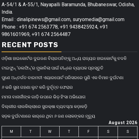
A-54/1 & A-55/1, Nayapalli Baramunda, Bhubaneswar, Odisha,
India.
Email : dinalipinews@gmail.com, suryomedia@gmail.com
Phone : +91 674 2563778, +91 9438425924, +91
9861601969, +91 674 2564487
RECENT POSTS
ଓଡ଼ିଶା ହାଇକୋର୍ଟର ଦୁଇଜଣ ବିଚାରପତିଙ୍କୁ ଅନ୍ୟ ରାଜ୍ୟର ହାଇକୋର୍ଟକୁ ବଦଳି
ଟାଇଫୁନ୍ ‘ଡଲଫିନ୍’ର ମୁକାବିଲା ପାଇଁ ଚୀନ୍‌ରେ ବ୍ୟାପକ ପ୍ରସ୍ତୁତି
ପୁଣେ ଅନ୍ତର୍ଗତ ବାରମତୀ ଏୟାରପୋର୍ଟ ପରିସରରେ ପୁଣି ଏକ ବିମାନ ଦୁର୍ଘଟଣା
୬ ଭରି ସୁନା ଗହଣା ଲୁଟ କରି ଦୁର୍ବୃତ୍ତ ଫେରାର
ମମତା ବାନାର୍ଜୀଙ୍କ ଗାଡ଼ି ଉପରେ ଭିଡ଼ ହିଂସା ଅଭିଯୋଗ
ଦିଲ୍ଲୀର ଲାଲକିଲ୍ଲାରେ ସୁରକ୍ଷା ବ୍ୟବସ୍ଥା କଡ଼ାକଡ଼ି
ସଡ଼କ ଦୁର୍ଘଟଣାରେ କାର୍‌ରେ ଥିବା ୬ ଜଣ ଲୋକଙ୍କର ମୃତ୍ୟୁ
August 2026
M
T
W
T
F
S
S