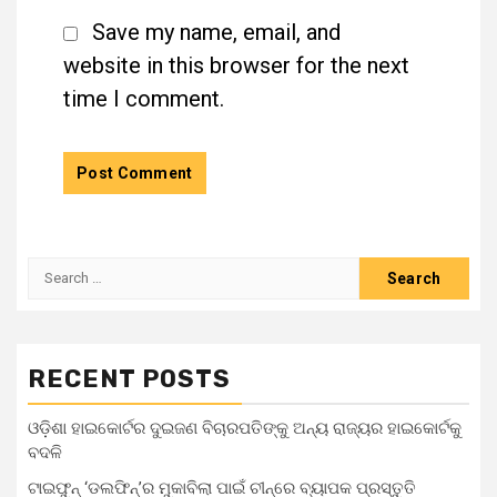
Save my name, email, and
website in this browser for the next
time I comment.
Search
for:
RECENT POSTS
ଓଡ଼ିଶା ହାଇକୋର୍ଟର ଦୁଇଜଣ ବିଚାରପତିଙ୍କୁ ଅନ୍ୟ ରାଜ୍ୟର ହାଇକୋର୍ଟକୁ
ବଦଳି
ଟାଇଫୁନ୍ ‘ଡଲଫିନ୍’ର ମୁକାବିଲା ପାଇଁ ଚୀନ୍‌ରେ ବ୍ୟାପକ ପ୍ରସ୍ତୁତି