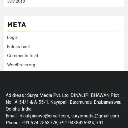
July 2018
META
Log in
Entries feed
Comments feed
WordPress.org
Ad dress : Surya Media Pvt. Ltd. DINALIPI BHAWAN Plot
No : A-54/1 & A-55/1, Nayapalli Baramunda, Bhubaneswar,
Odisha, India.
Email : dinalipinews@gmail.com, suryomedia@gmail.com
Phone : +91 674 2563778, +91 9438425924, +91