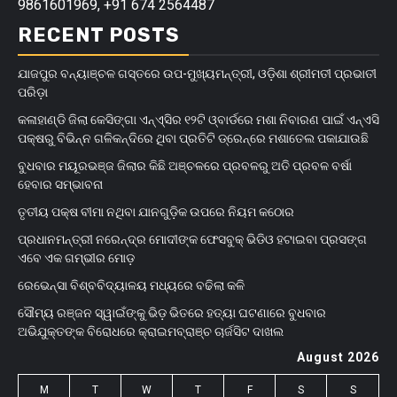
9861601969, +91 674 2564487
RECENT POSTS
ଯାଜପୁର ବନ୍ୟାଞ୍ଚଳ ଗସ୍ତରେ ଉପ-ମୁଖ୍ୟମନ୍ତ୍ରୀ, ଓଡ଼ିଶା ଶ୍ରୀମତୀ ପ୍ରଭାତୀ
ପରିଡ଼ା
କଳାହାଣ୍ଡି ଜିଲା କେସିଙ୍ଗା ଏନ୍‌ଏ୍‌ସିର ୧୨ଟି ଓ୍ବାର୍ଡରେ ମଶା ନିବାରଣ ପାଇଁ ଏନ୍‌ଏସି
ପକ୍ଷରୁ ବିଭିନ୍ନ ଗଳିକନ୍ଦିରେ ଥିବା ପ୍ରତିଟି ଡ୍ରେନ୍‌ରେ ମଶାତେଲ ପକାଯାଉଛି
ବୁଧବାର ମୟୂରଭଞ୍ଜ ଜିଲାର କିଛି ଅଞ୍ଚଳରେ ପ୍ରବଳରୁ ଅତି ପ୍ରବଳ ବର୍ଷା
ହେବାର ସମ୍ଭାବନା
ତୃତୀୟ ପକ୍ଷ ବୀମା ନଥିବା ଯାନଗୁଡ଼ିକ ଉପରେ ନିୟମ କଠୋର
ପ୍ରଧାନମନ୍ତ୍ରୀ ନରେନ୍ଦ୍ର ମୋଦୀଙ୍କ ଫେସବୁକ୍ ଭିଡିଓ ହଟାଇବା ପ୍ରସଙ୍ଗ
ଏବେ ଏକ ଗମ୍ଭୀର ମୋଡ଼
ରେଭେନ୍ସା ବିଶ୍ବବିଦ୍ୟାଳୟ ମଧ୍ୟରେ ବଢିଲା କଳି
ସୌମ୍ୟ ରଞ୍ଜନ ସ୍ୱାଇଁଙ୍କୁ ଭିଡ଼ ଭିତରେ ହତ୍ୟା ଘଟଣାରେ ବୁଧବାର
ଅଭିଯୁକ୍ତଙ୍କ ବିରୋଧରେ କ୍ରାଇମବ୍ରାଞ୍ଚ ଚାର୍ଜସିଟ ଦାଖଲ
August 2026
M
T
W
T
F
S
S