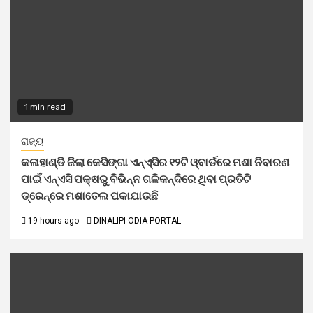
1 min read
ରାଜ୍ୟ
କଳାହାଣ୍ଡି ଜିଲା କେସିଙ୍ଗା ଏନ୍‌ଏ୍‌ସିର ୧୨ଟି ଓ୍ବାର୍ଡରେ ମଶା ନିବାରଣ
ପାଇଁ ଏନ୍‌ଏସି ପକ୍ଷରୁ ବିଭିନ୍ନ ଗଳିକନ୍ଦିରେ ଥିବା ପ୍ରତିଟି
ଡ୍ରେନ୍‌ରେ ମଶାତେଲ ପକାଯାଉଛି
19 hours ago
DINALIPI ODIA PORTAL