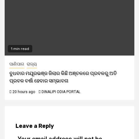
1 min read
ପାଣିପାଗ
ରାଜ୍ୟ
ବୁଧବାର ମୟୂରଭଞ୍ଜ ଜିଲାର କିଛି ଅଞ୍ଚଳରେ ପ୍ରବଳରୁ ଅତି
ପ୍ରବଳ ବର୍ଷା ହେବାର ସମ୍ଭାବନା
20 hours ago
DINALIPI ODIA PORTAL
Leave a Reply