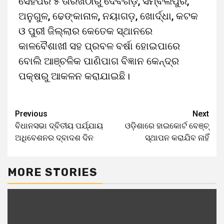
ସେହିପରି ୫ ତାରିଖଠାରୁ ଦେବଗଡ଼, ସମ୍ବଲପୁର,
ଅନୁଗୁଳ, ଢେଙ୍କାନାଳ, ନୟାଗଡ଼, ଖୋର୍ଦ୍ଧା, କଟକ
ଓ ପୁରୀ ଜିଲ୍ଲାର କେତେକ ସ୍ଥାନରେ
କାଳବୈଶାଖୀ ସହ ପ୍ରବଳ ବର୍ଷା ହୋଇପାରେ
ବୋଲି ଆଞ୍ଚଳିକ ପାଣିପାଗ ବିଜ୍ଞାନ କେନ୍ଦ୍ର
ପକ୍ଷରୁ ଆକଳନ କରାଯାଇଛି।
Previous
Next
ବିଧାନସଭା ଦ୍ବିତୀୟ ପର୍ଯ୍ଯାୟ
ଓଡ଼ିଶାରେ ହାଇକୋର୍ଟ ବେଞ୍ଚ୍
ଅଧିବେଶନର ଦ୍ବାଦଶ ଦିନ
ସ୍ଥାପନ କରାଯିବ ନାହିଁ
MORE STORIES