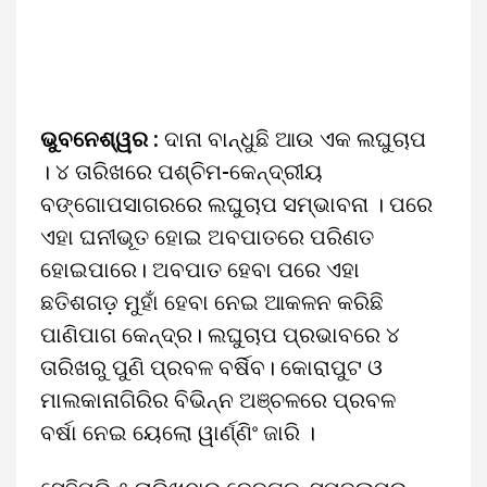
ଭୁବନେଶ୍ୱର :
ଦାନା ବାନ୍ଧୁଛି ଆଉ ଏକ ଲଘୁଚାପ
। ୪ ତାରିଖରେ ପଶ୍ଚିମ-କେନ୍ଦ୍ରୀୟ
ବଙ୍ଗୋପସାଗରରେ ଲଘୁଚାପ ସମ୍ଭାବନା । ପରେ
ଏହା ଘନୀଭୂତ ହୋଇ ଅବପାତରେ ପରିଣତ
ହୋଇପାରେ। ଅବପାତ ହେବା ପରେ ଏହା
ଛତିଶଗଡ଼ ମୁହାଁ ହେବା ନେଇ ଆକଳନ କରିଛି
ପାଣିପାଗ କେନ୍ଦ୍ର। ଲଘୁଚାପ ପ୍ରଭାବରେ ୪
ତାରିଖରୁ ପୁଣି ପ୍ରବଳ ବର୍ଷିବ। କୋରାପୁଟ ଓ
ମାଲକାନାଗିରିର ବିଭିନ୍ନ ଅଞ୍ଚଳରେ ପ୍ରବଳ
ବର୍ଷା ନେଇ ୟେଲୋ ୱାର୍ଣ୍ଣିଂ ଜାରି ।