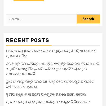
RECENT POSTS
ଯାଜପୁର ବନ୍ୟାଞ୍ଚଳ ଗସ୍ତରେ ଉପ-ମୁଖ୍ୟମନ୍ତ୍ରୀ, ଓଡ଼ିଶା ଶ୍ରୀମତୀ
ପ୍ରଭାତୀ ପରିଡ଼ା
କଳାହାଣ୍ଡି ଜିଲା କେସିଙ୍ଗା ଏନ୍‌ଏ୍‌ସିର ୧୨ଟି ଓ୍ବାର୍ଡରେ ମଶା ନିବାରଣ ପାଇଁ
ଏନ୍‌ଏସି ପକ୍ଷରୁ ବିଭିନ୍ନ ଗଳିକନ୍ଦିରେ ଥିବା ପ୍ରତିଟି ଡ୍ରେନ୍‌ରେ
ମଶାତେଲ ପକାଯାଉଛି
ବୁଧବାର ମୟୂରଭଞ୍ଜ ଜିଲାର କିଛି ଅଞ୍ଚଳରେ ପ୍ରବଳରୁ ଅତି ପ୍ରବଳ
ବର୍ଷା ହେବାର ସମ୍ଭାବନା
ତୃତୀୟ ପକ୍ଷ ବୀମା ନଥିବା ଯାନଗୁଡ଼ିକ ଉପରେ ନିୟମ କଠୋର
ପ୍ରଧାନମନ୍ତ୍ରୀ ନରେନ୍ଦ୍ର ମୋଦୀଙ୍କ ଫେସବୁକ୍ ଭିଡିଓ ହଟାଇବା