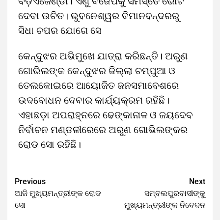
ବଡ଼ଏଜେଣ୍ଡା। ଏଣୁ ବିଜେପିକୁ ସମସ୍ତେ ଭୋଟ
ଦେବା ଉଚିତ। ଭୁବନେଶ୍ୱର ବିମାନବନ୍ଦରରୁ
ସିଧା ଚପର ଯୋଗେ ସେ
କେନ୍ଦୁଝର ଅଭିମୁଖେ ଯାତ୍ରା କରିଛନ୍ତି। ଅରୁଣ
ଗୋଭିଲଙ୍କ କେନ୍ଦୁଝର ଜିଲ୍ଲା ଚମ୍ପୁଆ ଓ
ତେଲକୋଇରେ ଆୟୋଜିତ ଜନସମାବେଶରେ
ଉଦବୋଧନ ଦେବାର କାର୍ଯ୍ୟକ୍ରମ ରହିଛି।
ଏହାଛଡ଼ା ଅପରାହ୍ନରେ ଢେଙ୍କାନାଳ ଓ ଜୟଦେବ
ନିର୍ବାଚନ ମଣ୍ଡଳୀରେରେ ଅରୁଣ ଗୋଭିଲଙ୍କର
ରୋଡ ସୋ ରହିଛି।
Previous
Next
ଆଜି ମୁଖ୍ୟମନ୍ତ୍ରୀଙ୍କ ରୋଡ
ସମ୍ବଲପୁରବାସୀଙ୍କୁ
ସୋ
ମୁଖ୍ୟମନ୍ତ୍ରୀଙ୍କ ନିବେଦନ