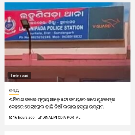
1 min read
ରାଜ୍ୟ
ଶନିବାର ସକାଳ ପ୍ରାୟ ସାଢ଼େ ୫ଟା ସମୟରେ ଜଣେ ଯୁବକଙ୍କ
ଦେହରେ ପେଟ୍ରୋଲ ଢାଳି ନିଆଁ ଲଗାଇ ହତ୍ୟା ଉଦ୍ୟମ
16 hours ago
DINALIPI ODIA PORTAL