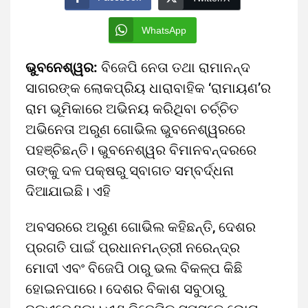
WhatsApp
ଭୁବନେଶ୍ୱର:
ବିଜେପି ନେତା ତଥା ରାମାନନ୍ଦ
ସାଗରଙ୍କ ଲୋକପ୍ରିୟ ଧାରାବାହିକ ‘ରାମାୟଣ’ର
ରାମ ଭୂମିକାରେ ଅଭିନୟ କରିଥିବା ଚର୍ଚ୍ଚିତ
ଅଭିନେତା ଅରୁଣ ଗୋଭିଲ ଭୁବନେଶ୍ୱରରେ
ପହଞ୍ଚିଛନ୍ତି। ଭୁବନେଶ୍ୱର ବିମାନବନ୍ଦରରେ
ତାଙ୍କୁ ଦଳ ପକ୍ଷରୁ ସ୍ବାଗତ ସମ୍ବର୍ଦ୍ଧନା
ଦିଆଯାଇଛି। ଏହି
ଅବସରରେ ଅରୁଣ ଗୋଭିଲ କହିଛନ୍ତି, ଦେଶର
ପ୍ରଗତି ପାଇଁ ପ୍ରଧାନମନ୍ତ୍ରୀ ନରେନ୍ଦ୍ର
ମୋଦୀ ଏବଂ ବିଜେପି ଠାରୁ ଭଲ ବିକଳ୍ପ କିଛି
ହୋଇନପାରେ। ଦେଶର ବିକାଶ ସବୁଠାରୁ