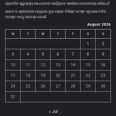
ପ୍ରାଥମିକ ସ୍ୱାସ୍ଥ୍ୟ କେନ୍ଦ୍ରରେ କାର୍ଯ୍ୟରତ ସହାୟିକା ଆତ୍ମହତ୍ୟା କରିଛନ୍ତି
ଭାରତ ଓ ଶ୍ରୀଲଙ୍କା ମଧ୍ୟରେ ଦୁଇ ମ୍ୟାଚ ବିଶିଷ୍ଟ ଟେଷ୍ଟ ଶୃଙ୍ଖଳା ଚଳିତ
ଅଗଷ୍ଟ ୧୫ରୁ ଆରମ୍ଭ ହେଊଛି
August 2026
M
T
W
T
F
S
S
1
2
3
4
5
6
7
8
9
10
11
12
13
14
15
16
17
18
19
20
21
22
23
24
25
26
27
28
29
30
31
« Jul