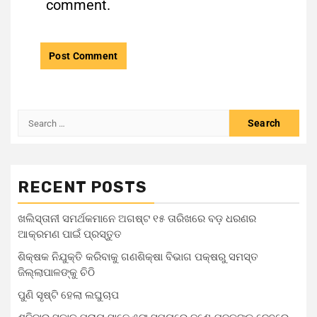
comment.
RECENT POSTS
ଖଲିସ୍ତାନୀ ସମର୍ଥକମାନେ ଅଗଷ୍ଟ ୧୫ ତାରିଖରେ ବଡ଼ ଧରଣର
ଆକ୍ରମଣ ପାଇଁ ପ୍ରସ୍ତୁତ
ଶିକ୍ଷକ ନିଯୁକ୍ତି କରିବାକୁ ଗଣଶିକ୍ଷା ବିଭାଗ ପକ୍ଷରୁ ସମସ୍ତ
ଜିଲ୍ଲାପାଳଙ୍କୁ ଚିଠି
ପୁଣି ସୃଷ୍ଟି ହେଲା ଲଘୁଚାପ