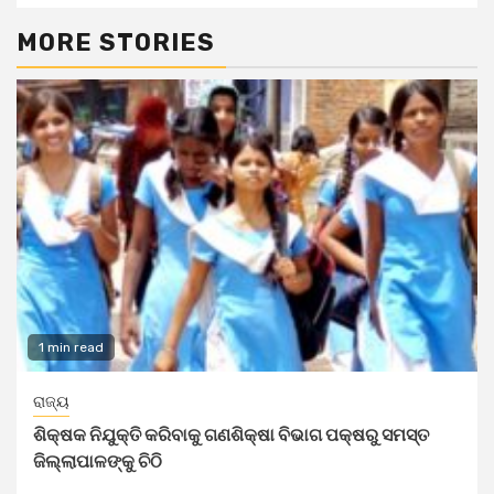
MORE STORIES
1 min read
ରାଜ୍ୟ
ଶିକ୍ଷକ ନିଯୁକ୍ତି କରିବାକୁ ଗଣଶିକ୍ଷା ବିଭାଗ ପକ୍ଷରୁ ସମସ୍ତ
ଜିଲ୍ଲାପାଳଙ୍କୁ ଚିଠି