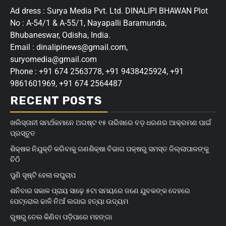
Ad dress : Surya Media Pvt. Ltd. DINALIPI BHAWAN Plot
No : A-54/1 & A-55/1, Nayapalli Baramunda,
Bhubaneswar, Odisha, India.
Email : dinalipinews@gmail.com,
suryomedia@gmail.com
Phone : +91 674 2563778, +91 9438425924, +91
9861601969, +91 674 2564487
RECENT POSTS
ଖଲିସ୍ତାନୀ ସମର୍ଥକମାନେ ଅଗଷ୍ଟ ୧୫ ତାରିଖରେ ବଡ଼ ଧରଣର ଆକ୍ରମଣ ପାଇଁ
ପ୍ରସ୍ତୁତ
ଶିକ୍ଷକ ନିଯୁକ୍ତି କରିବାକୁ ଗଣଶିକ୍ଷା ବିଭାଗ ପକ୍ଷରୁ ସମସ୍ତ ଜିଲ୍ଲାପାଳଙ୍କୁ
ଚିଠି
ପୁଣି ସୃଷ୍ଟି ହେଲା ଲଘୁଚାପ
ଶନିବାର ସକାଳ ପ୍ରାୟ ସାଢ଼େ ୫ଟା ସମୟରେ ଜଣେ ଯୁବକଙ୍କ ଦେହରେ
ପେଟ୍ରୋଲ ଢାଳି ନିଆଁ ଲଗାଇ ହତ୍ୟା ଉଦ୍ୟମ
ରୁଷରୁ ତେଲ କିଣିବା ପଡ଼ିପାରେ ମହଙ୍ଗା