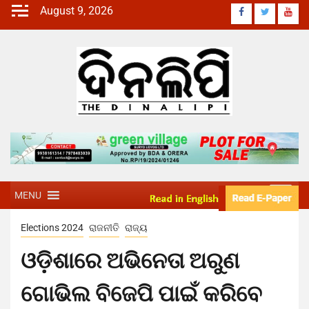
August 9, 2026
MENU
Elections 2024
ରାଜନୀତି
ରାଜ୍ୟ
ଓଡ଼ିଶାରେ ଅଭିନେତା ଅରୁଣ
ଗୋଭିଲ ବିଜେପି ପାଇଁ କରିବେ