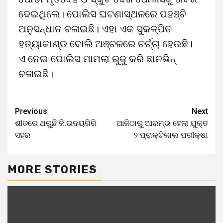
ଦେଇଥିଲେ। ପୋଲିସ ଘଟଣାସ୍ଥଳରେ ପହଞ୍ଚି
ଅନୁସନ୍ଧାନ ଚଳାଇଛି। ଏହା ଏକ ସୁକଳ୍ପିତ
ହତ୍ୟାକାଣ୍ଡ ବୋଲି ଅଞ୍ଚଳରେ ଚର୍ଚ୍ଚା ହେଉଛି।
ଏ ନେଇ ପୋଲିସ ମାମଲା ରୁଜୁ କରି ଛାନଭିନ୍‌
ଚଳାଇଛି।
Previous
Next
ଶୀତରେ ଥରୁଛି ଜି.ଉଦୟଗିରି
ଆଜିଠାରୁ ଆରମ୍ଭ ହେଲା ଯୁକ୍ତ
ସହର
୨ ପ୍ରାକ୍ଟିକାଲ ପରୀକ୍ଷା
MORE STORIES