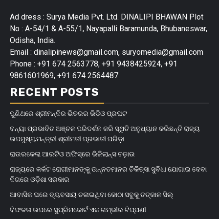
Ad dress : Surya Media Pvt. Ltd. DINALIPI BHAWAN Plot
No : A-54/1 & A-55/1, Nayapalli Baramunda, Bhubaneswar,
Odisha, India.
Email : dinalipinews@gmail.com, suryomedia@gmail.com
Phone : +91 674 2563778, +91 9438425924, +91
9861601969, +91 674 2564487
RECENT POSTS
ପୁଣିଥରେ ଶ୍ରୀମନ୍ଦିର ଭିତରର ଭିଡିଓ ପ୍ରଘଟ
ବନ୍ୟା ପ୍ରଭାବିତ ଅଞ୍ଚଳ ପରିଦର୍ଶନ କରି ସ୍ଥିତି ଅନୁଧ୍ୟାନ କରିଛନ୍ତି ରାଜ୍ୟ
ଉପମୁଖ୍ୟମନ୍ତ୍ରୀ ଶ୍ରୀମତୀ ପ୍ରଭାତୀ ପରିଡ଼ା
ରାଉରକେଲା ଆରଟିଓ ଅଫିସ୍‌ରେ ଭିଜିଲାନ୍ସ ଚଢ଼ାଉ
ରାଜ୍ୟରେ କର୍କଟ ରୋଗୀମାନଙ୍କୁ ଉନ୍ନତମାନର ଚିକିତ୍ସା ସୁବିଧା ଯୋଗାଇ ଦେବା
ଦିଗରେ ଓଡ଼ିଶା ସରକାର
ଆବାସିକ ଘରେ ବ୍ୟବସାୟ ଚଳାଇଥିବା କୋଠା ସବୁକୁ ତତ୍କାଳ ସିଲ୍‌
ବିଫଳତା ଉପରେ ସୁପ୍ରିମକୋର୍ଟ ଏକ ଗମ୍ଭୀର ଟିପ୍ପଣୀ