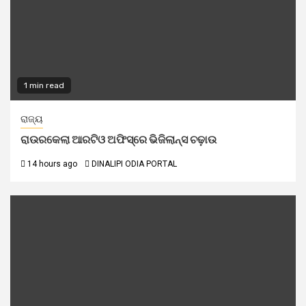
1 min read
ରାଜ୍ୟ
ରାଉରକେଲା ଆରଟିଓ ଅଫିସ୍‌ରେ ଭିଜିଲାନ୍ସ ଚଢ଼ାଉ
14 hours ago
DINALIPI ODIA PORTAL