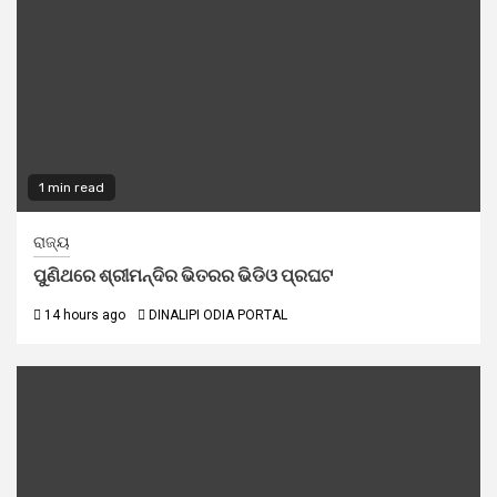
1 min read
ରାଜ୍ୟ
ପୁଣିଥରେ ଶ୍ରୀମନ୍ଦିର ଭିତରର ଭିଡିଓ ପ୍ରଘଟ
14 hours ago
DINALIPI ODIA PORTAL