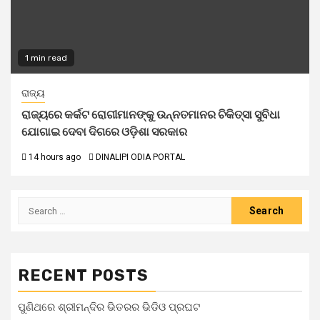
1 min read
ରାଜ୍ୟ
ରାଜ୍ୟରେ କର୍କଟ ରୋଗୀମାନଙ୍କୁ ଉନ୍ନତମାନର ଚିକିତ୍ସା ସୁବିଧା
ଯୋଗାଇ ଦେବା ଦିଗରେ ଓଡ଼ିଶା ସରକାର
14 hours ago
DINALIPI ODIA PORTAL
RECENT POSTS
ପୁଣିଥରେ ଶ୍ରୀମନ୍ଦିର ଭିତରର ଭିଡିଓ ପ୍ରଘଟ