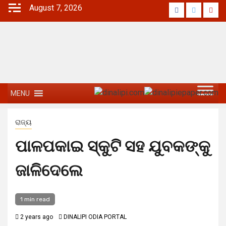
August 7, 2026
MENU
ରାଜ୍ୟ
ପାଳପକାଇ ସ୍କୁଟି ସହ ଯୁବକଙ୍କୁ
ଜାଳିଦେଲେ
1 min read
2 years ago
DINALIPI ODIA PORTAL