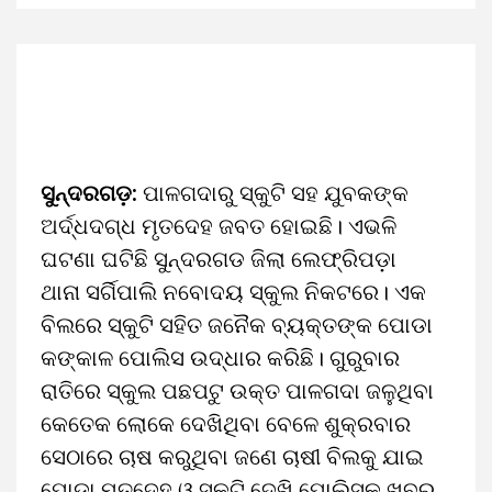
ସୁନ୍ଦରଗଡ଼:
ପାଳଗଦାରୁ ସ୍କୁଟି ସହ ଯୁବକଙ୍କ
ଅର୍ଦ୍ଧଦଗ୍ଧ ମୃତଦେହ ଜବତ ହୋଇଛି। ଏଭଳି
ଘଟଣା ଘଟିଛି ସୁନ୍ଦରଗଡ ଜିଲା ଲେଫ୍ରିପଡ଼ା
ଥାନା ସର୍ଗିପାଲି ନବୋଦୟ ସ୍କୁଲ ନିକଟରେ। ଏକ
ବିଲରେ ସ୍କୁଟି ସହିତ ଜନୈକ ବ୍ୟକ୍ତଙ୍କ ପୋଡା
କଙ୍କାଳ ପୋଲିସ ଉଦ୍ଧାର କରିଛି। ଗୁରୁବାର
ରାତିରେ ସ୍କୁଲ ପଛପଟୁ ଉକ୍ତ ପାଳଗଦା ଜଳୁଥିବା
କେତେକ ଲୋକେ ଦେଖିଥିବା ବେଳେ ଶୁକ୍ରବାର
ସେଠାରେ ଚାଷ କରୁଥିବା ଜଣେ ଚାଷୀ ବିଲକୁ ଯାଇ
ପୋଡା ମୃତଦେହ ଓ ସ୍କୁଟି ଦେଖି ପୋଲିସକୁ ଖବର