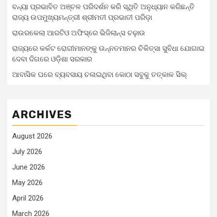
ବନ୍ୟା ପ୍ରଭାବିତ ଅଞ୍ଚଳ ପରିଦର୍ଶନ କରି ସ୍ଥିତି ଅନୁଧ୍ୟାନ କରିଛନ୍ତି
ରାଜ୍ୟ ଉପମୁଖ୍ୟମନ୍ତ୍ରୀ ଶ୍ରୀମତୀ ପ୍ରଭାତୀ ପରିଡ଼ା
ରାଉରକେଲା ଆରଟିଓ ଅଫିସ୍‌ରେ ଭିଜିଲାନ୍ସ ଚଢ଼ାଉ
ରାଜ୍ୟରେ କର୍କଟ ରୋଗୀମାନଙ୍କୁ ଉନ୍ନତମାନର ଚିକିତ୍ସା ସୁବିଧା ଯୋଗାଇ
ଦେବା ଦିଗରେ ଓଡ଼ିଶା ସରକାର
ଆବାସିକ ଘରେ ବ୍ୟବସାୟ ଚଳାଇଥିବା କୋଠା ସବୁକୁ ତତ୍କାଳ ସିଲ୍‌
ARCHIVES
August 2026
July 2026
June 2026
May 2026
April 2026
March 2026