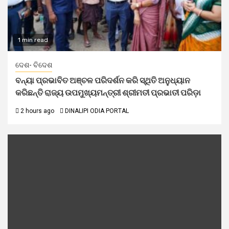
1 min read
ଦେଶ- ବିଦେଶ
ବନ୍ୟା ପ୍ରଭାବିତ ଅଞ୍ଚଳ ପରିଦର୍ଶନ କରି ସ୍ଥିତି ଅନୁଧ୍ୟାନ
କରିଛନ୍ତି ରାଜ୍ୟ ଉପମୁଖ୍ୟମନ୍ତ୍ରୀ ଶ୍ରୀମତୀ ପ୍ରଭାତୀ ପରିଡ଼ା
2 hours ago
DINALIPI ODIA PORTAL