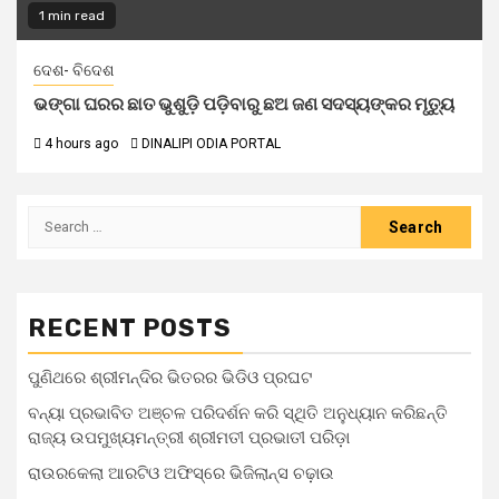
1 min read
ଦେଶ- ବିଦେଶ
ଭଙ୍ଗା ଘରର ଛାତ ଭୁଶୁଡ଼ି ପଡ଼ିବାରୁ ଛଅ ଜଣ ସଦସ୍ୟଙ୍କର ମୃତ୍ୟୁ
4 hours ago
DINALIPI ODIA PORTAL
Search
for:
RECENT POSTS
ପୁଣିଥରେ ଶ୍ରୀମନ୍ଦିର ଭିତରର ଭିଡିଓ ପ୍ରଘଟ
ବନ୍ୟା ପ୍ରଭାବିତ ଅଞ୍ଚଳ ପରିଦର୍ଶନ କରି ସ୍ଥିତି ଅନୁଧ୍ୟାନ କରିଛନ୍ତି
ରାଜ୍ୟ ଉପମୁଖ୍ୟମନ୍ତ୍ରୀ ଶ୍ରୀମତୀ ପ୍ରଭାତୀ ପରିଡ଼ା
ରାଉରକେଲା ଆରଟିଓ ଅଫିସ୍‌ରେ ଭିଜିଲାନ୍ସ ଚଢ଼ାଉ