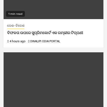
1 min read
ଦେଶ- ବିଦେଶ
ବିଫଳତା ଉପରେ ସୁପ୍ରିମକୋର୍ଟ ଏକ ଗମ୍ଭୀର ଟିପ୍ପଣୀ
4 hours ago
DINALIPI ODIA PORTAL