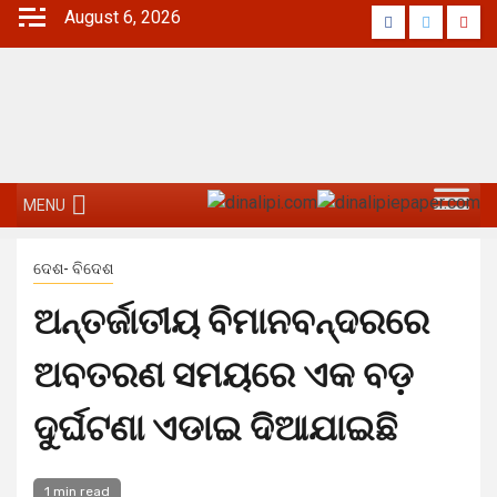
Skip
August 6, 2026
Facebook
Twitter
Yout
to
content
MENU
ଦେଶ- ବିଦେଶ
ଅନ୍ତର୍ଜାତୀୟ ବିମାନବନ୍ଦରରେ
ଅବତରଣ ସମୟରେ ଏକ ବଡ଼
ଦୁର୍ଘଟଣା ଏଡାଇ ଦିଆଯାଇଛି
1 min read