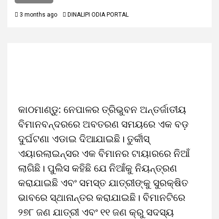
3 months ago
DINALIPI ODIA PORTAL
କାଠମାଣ୍ଡୁ: ନେପାଳର ତ୍ରିଭୁବନ ଅନ୍ତର୍ଜାତୀୟ
ବିମାନବନ୍ଦରରେ ଅବତରଣ ସମୟରେ ଏକ ବଡ଼
ଦୁର୍ଘଟଣା ଏଡାଇ ଦିଆଯାଇଛି। ତୁର୍କୀସ୍
ଏୟାରଲାଇନ୍ସର ଏକ ବିମାନର ଟାୟାରରେ ନିଆଁ
ଲାଗିଛି। ପୁଲିସ କହିଛି ଯେ ନିଆଁକୁ ନିୟନ୍ତ୍ରଣ
କରାଯାଇଛି ଏବଂ ସମସ୍ତ ଯାତ୍ରୀଙ୍କୁ ସୁରକ୍ଷିତ
ଭାବରେ ସ୍ଥାନାନ୍ତର କରାଯାଇଛି। ବିମାନଟିରେ
୨୭୮ ଜଣ ଯାତ୍ରୀ ଏବଂ ୧୧ ଜଣ କ୍ରୁ ସଦସ୍ୟ