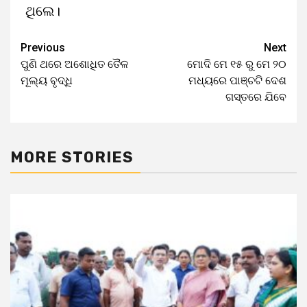
ଥିଲେ।
Previous
Next
Continue
ପୁଣି ଥରେ ଅଶୋଧିତ ତୈଳ
ମୋଦି ମେ ୧୫ ରୁ ମେ ୨୦
Reading
ମୂଲ୍ୟ ବୃଦ୍ଧି
ମଧ୍ୟରେ ପାଞ୍ଚଟି ଦେଶ
ଗସ୍ତରେ ଯିବେ
MORE STORIES