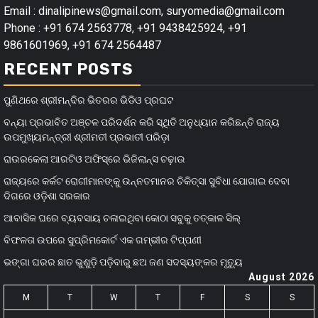
Email : dinalipinews@gmail.com, suryomedia@gmail.com
Phone : +91 674 2563778, +91 9438425924, +91
9861601969, +91 674 2564487
RECENT POSTS
ପୁଣିଥରେ ଶ୍ରୀମନ୍ଦିର ଭିତରର ଭିଡିଓ ପ୍ରଘଟ
ବନ୍ୟା ପ୍ରଭାବିତ ଅଞ୍ଚଳ ପରିଦର୍ଶନ କରି ସ୍ଥିତି ଅନୁଧ୍ୟାନ କରିଛନ୍ତି ରାଜ୍ୟ
ଉପମୁଖ୍ୟମନ୍ତ୍ରୀ ଶ୍ରୀମତୀ ପ୍ରଭାତୀ ପରିଡ଼ା
ରାଉରକେଲା ଆରଟିଓ ଅଫିସ୍‌ରେ ଭିଜିଲାନ୍ସ ଚଢ଼ାଉ
ରାଜ୍ୟରେ କର୍କଟ ରୋଗୀମାନଙ୍କୁ ଉନ୍ନତମାନର ଚିକିତ୍ସା ସୁବିଧା ଯୋଗାଇ ଦେବା
ଦିଗରେ ଓଡ଼ିଶା ସରକାର
ଆବାସିକ ଘରେ ବ୍ୟବସାୟ ଚଳାଇଥିବା କୋଠା ସବୁକୁ ତତ୍କାଳ ସିଲ୍‌
ବିଫଳତା ଉପରେ ସୁପ୍ରିମକୋର୍ଟ ଏକ ଗମ୍ଭୀର ଟିପ୍ପଣୀ
ଭଙ୍ଗା ଘରର ଛାତ ଭୁଶୁଡ଼ି ପଡ଼ିବାରୁ ଛଅ ଜଣ ସଦସ୍ୟଙ୍କର ମୃତ୍ୟୁ
August 2026
M
T
W
T
F
S
S