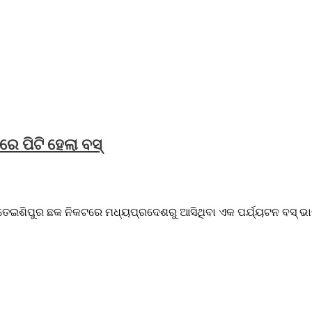
େ ପିଟି ହେଲା ବସ୍
 ତେଇଶିପୁର ଛକ ନିକଟରେ ମଧ୍ୟପ୍ରଦେଶରୁ ଆସିଥିବା ଏକ ପର୍ଯ୍ୟଟନ ବସ୍ ଭାରସ