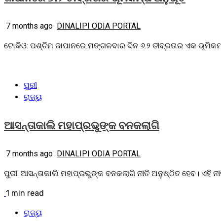
7 months ago
DINALIPI ODIA PORTAL
ଟୋକିଓ: ପଶ୍ଚିମ ଜାପାନରେ ମଙ୍ଗଳବାର ଦିନ ୬.୨ ତୀବ୍ରତାର ଏକ ଭୂମିକମ୍ପ 
ପୁରୀ
ରାଜ୍ୟ
ଆସନ୍ତାକାଲି ମହାପ୍ରଭୁଙ୍କ ବନକଲାଗି
7 months ago
DINALIPI ODIA PORTAL
ପୁରୀ: ଆସନ୍ତାକାଲି ମହାପ୍ରଭୁଙ୍କ ବନକଲାଗି ନୀତି ଅନୁଷ୍ଠିତ ହେବ। ଏହି 
1 min read
ରାଜ୍ୟ