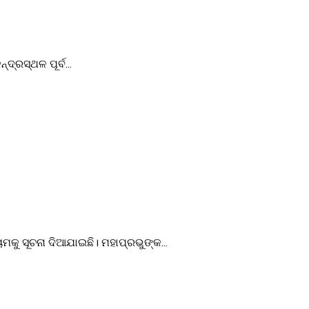
୍ରସ୍ଥଳ ପୂର୍ବ...
ମକୁ ସୂଚନା ଦିଆଯାଇଛି। ମହାପ୍ରଭୁଙ୍କ...