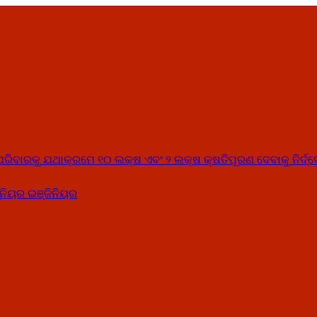
୍କ ପରିବାରକୁ ଯଥାକ୍ରମେ ୧୦ ଲକ୍ଷ ଏବଂ ୨ ଲକ୍ଷ କ୍ଷତିପୂରଣ ଦେବାକୁ ନିର୍ଦ୍
ନିୟର ଇଞ୍ଜିନିୟର