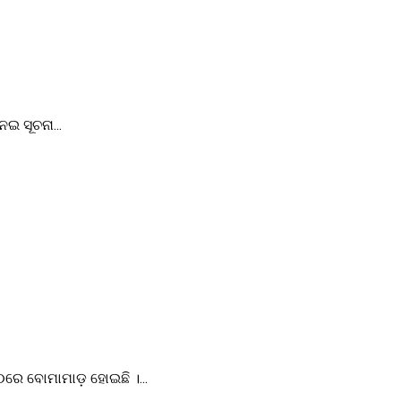
େଇ ସୂଚନା...
୦ରେ ବୋମାମାଡ଼ ହୋଇଛି ।...