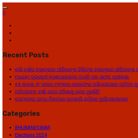
Skip
to
content
Facebook
Twitter
Youtube
Recent Posts
ଚାରି ବର୍ଷର ବଳାତ୍କାର ପୀଡିତାଙ୍କ ଚିକିତ୍ସା ବଳାତ୍କାର ପୀଡିତାଙ
ମଧ୍ୟମ ଦୂରଗାମୀ କ୍ଷେପଣାସ୍ତ୍ର ଅଗ୍ନି-୪ର ସଫଳ ପରୀକ୍ଷା
୫୫ ଲକ୍ଷ ୬୯ ହଜାର ଟଙ୍କାର ହେରଫେର ଅଭିଯୋଗରେ ପୂର୍ବତନ ଜୁ
ଅତିପ୍ରବଳ ବର୍ଷା ନେଇ ଓଡିଶାକୁ ରେଡ୍ ୱାର୍ଣ୍ଣିଂ
ପେଟ୍ରୋଲ ପମ୍ପ ନିକଟରେ ଗତକାଲି ରାତିରେ ଦୁର୍ଘଟଣାଗ୍ରସ୍ତ
Categories
BHUBANESWAR
Elections 2024