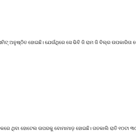
େସମିଟ୍ ଅନୁଷ୍ଠିତ ହୋଇଛି। ଯେଉଁଥିରେ ସେ ଭିବି ଜି ରାମ ଜି ବିଲ୍‌ର ଉପକାରିତା ନ
ଓ ଛକରେ ଥିବା ହୋଟେଲ ଉପରକୁ ବୋମାମାଡ଼ ହୋଇଛି। ଗତକାଲି ରାତି ୧୦ଟା ୩