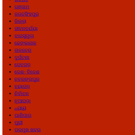
ଗଞ୍ଜାମ
ଜଗତସିଂହପୁର
ଜିଲ୍ଲା
ଜୀବନଚର୍ଯ୍ୟା
ଝାରସୁଗୁଡ଼ା
ଢେଙ୍କାନାଳ
ତାଳଚେର
ଦୁର୍ଘଟଣା
ଦେବଗଡ଼
ଦେଶ- ବିଦେଶ
ନବରଙ୍ଗପୁର
ନୟାଗଡ଼
ନିର୍ବାଚନ
ନୂଆପଡ଼ା
ନ୍ୟାୟ
ପାଣିପାଗ
ପୁରୀ
ପ୍ରମୁଖ ଖବର