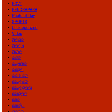
GOVT
KENDRAPARA
Photo of Day
SPORTS
Uncategorized
Video
ଅନୁଗୁଳ
ଅପରାଧ
ଆଇନ
କଟକ
କନ୍ଧମାଳ
କରୋନା
କଳାହାଣ୍ଡି
କେନ୍ଦୁଝର
କେନ୍ଦ୍ରାପଡ଼ା
କୋରାପୁଟ
ଖେଳ
ଖୋର୍ଦ୍ଧା
ଗଜପତି