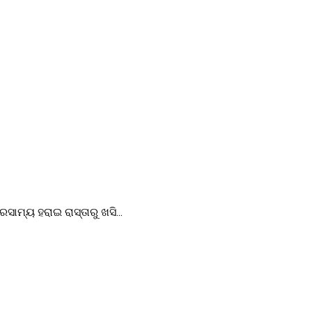
ାମ୍ୟ ହରାଇ ରାସ୍ତାରୁ ଖସି...