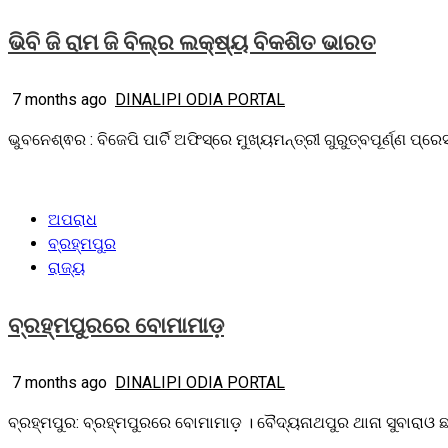
ଭିବି ଜି ରାମ ଜି ବିଲ୍‌ର ଲକ୍ଷ୍ୟ ବିକଶିତ ଭାରତ
7 months ago
DINALIPI ODIA PORTAL
ଭୁବନେଶ୍ଵର : ବିଜେପି ପାର୍ଟି ଅଫିସ୍‌ରେ ମୁଖ୍ୟମନ୍ତ୍ରୀ ଗୁରୁତ୍ବପୂର୍ଣ୍ଣ ପ୍ର
ଅପରାଧ
ବ୍ରହ୍ମପୁର
ରାଜ୍ୟ
ବ୍ରହ୍ମପୁରରେ ବୋମାମାଡ଼
7 months ago
DINALIPI ODIA PORTAL
ବ୍ରହ୍ମପୁର: ବ୍ରହ୍ମପୁରରେ ବୋମାମାଡ଼ । ବୈଦ୍ୟନାଥପୁର ଥାନା ସୁବାରା