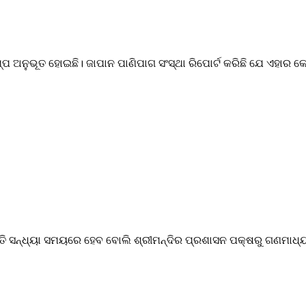
ଅନୁଭୂତ ହୋଇଛି। ଜାପାନ ପାଣିପାଗ ସଂସ୍ଥା ରିପୋର୍ଟ କରିଛି ଯେ ଏହାର କେନ୍ଦ
ନୀତି ସନ୍ଧ୍ୟା ସମୟରେ ହେବ ବୋଲି ଶ୍ରୀମନ୍ଦିର ପ୍ରଶାସନ ପକ୍ଷରୁ ଗଣମାଧ୍ୟ