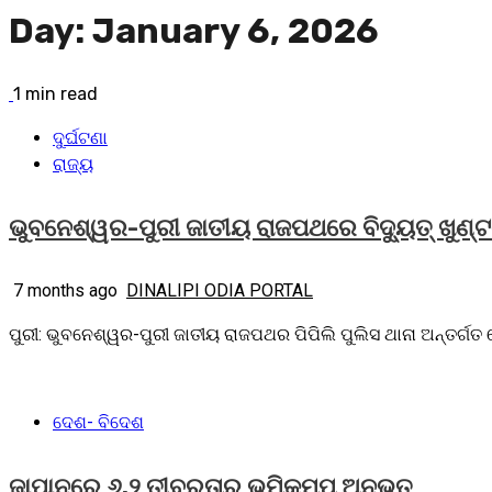
Day:
January 6, 2026
1 min read
ଦୁର୍ଘଟଣା
ରାଜ୍ୟ
ଭୁବନେଶ୍ୱର-ପୁରୀ ଜାତୀୟ ରାଜପଥରେ ବିଦ୍ୟୁତ୍ ଖୁଣ୍ଟର
7 months ago
DINALIPI ODIA PORTAL
ପୁରୀ: ଭୁବନେଶ୍ୱର-ପୁରୀ ଜାତୀୟ ରାଜପଥର ପିପିଲି ପୁଲିସ ଥାନା ଅନ୍ତର୍ଗତ
ଦେଶ- ବିଦେଶ
ଜାପାନରେ ୬.୨ ତୀବ୍ରତାର ଭୂମିକମ୍ପ ଅନୁଭୂତ