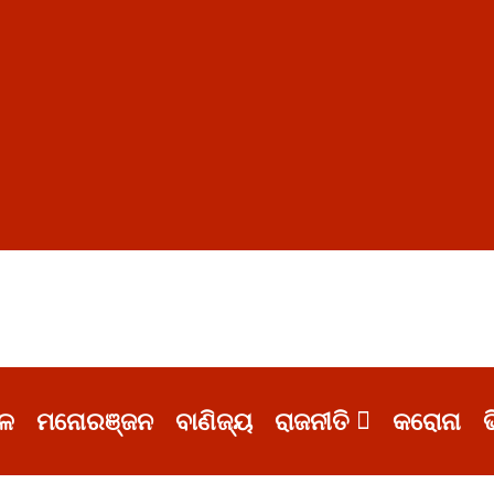
ଳ
ମନୋରଞ୍ଜନ
ବାଣିଜ୍ୟ
ରାଜନୀତି
କରୋନା
ଭ