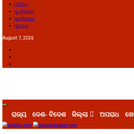
ସାହିତ୍ୟ
ସୁନ୍ଦରଗଡ଼
ସୁବର୍ଣ୍ଣପୁର
ସୁଯୋଗ
August 7, 2026
Facebook
Twitter
Youtube
Primary
Menu
ରାଜ୍ୟ
ଦେଶ- ବିଦେଶ
ଜିଲ୍ଲା
ଅପରାଧ
ଖେ