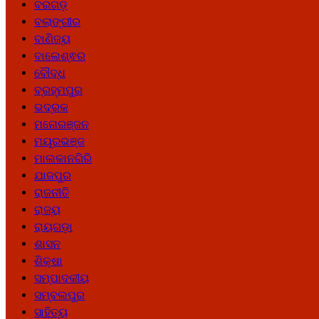
ବରଗଡ଼
ବଲାଙ୍ଗୀର
ବାଣିଜ୍ୟ
ବାଲେଶ୍ଵର
ବୌଦ୍ଧ
ବ୍ରହ୍ମପୁର
ଭଦ୍ରକ
ମନୋରଞ୍ଜନ
ମୟୂରଭଞ୍ଜ
ମାଲକାନଗିରି
ଯାଜପୁର
ରାଜନୀତି
ରାଜ୍ୟ
ରାୟଗଡ଼ା
ଶାସନ
ଶିକ୍ଷା
ସମ୍ପାଦକୀୟ
ସମ୍ବଲପୁର
ସାହିତ୍ୟ