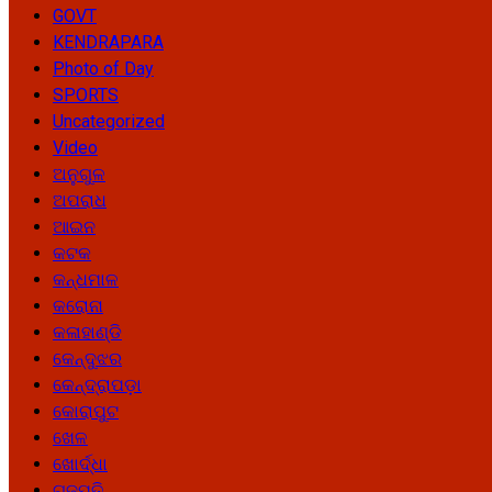
GOVT
KENDRAPARA
Photo of Day
SPORTS
Uncategorized
Video
ଅନୁଗୁଳ
ଅପରାଧ
ଆଇନ
କଟକ
କନ୍ଧମାଳ
କରୋନା
କଳାହାଣ୍ଡି
କେନ୍ଦୁଝର
କେନ୍ଦ୍ରାପଡ଼ା
କୋରାପୁଟ
ଖେଳ
ଖୋର୍ଦ୍ଧା
ଗଜପତି