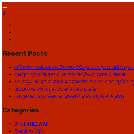
Skip
to
content
Facebook
Twitter
Youtube
Recent Posts
ଚାରି ବର୍ଷର ବଳାତ୍କାର ପୀଡିତାଙ୍କ ଚିକିତ୍ସା ବଳାତ୍କାର ପୀଡିତାଙ
ମଧ୍ୟମ ଦୂରଗାମୀ କ୍ଷେପଣାସ୍ତ୍ର ଅଗ୍ନି-୪ର ସଫଳ ପରୀକ୍ଷା
୫୫ ଲକ୍ଷ ୬୯ ହଜାର ଟଙ୍କାର ହେରଫେର ଅଭିଯୋଗରେ ପୂର୍ବତନ ଜୁ
ଅତିପ୍ରବଳ ବର୍ଷା ନେଇ ଓଡିଶାକୁ ରେଡ୍ ୱାର୍ଣ୍ଣିଂ
ପେଟ୍ରୋଲ ପମ୍ପ ନିକଟରେ ଗତକାଲି ରାତିରେ ଦୁର୍ଘଟଣାଗ୍ରସ୍ତ
Categories
BHUBANESWAR
Elections 2024