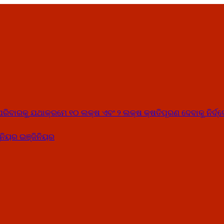
୍କ ପରିବାରକୁ ଯଥାକ୍ରମେ ୧୦ ଲକ୍ଷ ଏବଂ ୨ ଲକ୍ଷ କ୍ଷତିପୂରଣ ଦେବାକୁ ନିର୍ଦ୍
ନିୟର ଇଞ୍ଜିନିୟର