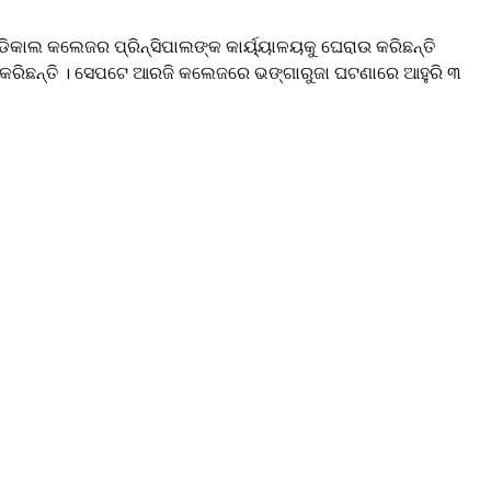
ଡିକାଲ କଲେଜର ପ୍ରିନ୍ସିପାଲଙ୍କ କାର୍ୟ୍ୟାଳୟକୁ ଘେରାଉ କରିଛନ୍ତି
ଦାବି କରିଛନ୍ତି । ସେପଟେ ଆରଜି କଲେଜରେ ଭଙ୍ଗାରୁଜା ଘଟଣାରେ ଆହୁରି ୩