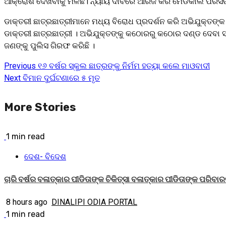
ଆକ୍ରୋଶ ଦେଖିବାକୁ ମିଳିଛି। ନ୍ୟାୟ ଦାବିରେ ଆରଜି କର ମେଡିକାଲ ପରିସରରେ
ଡାକ୍ତରୀ ଛାତ୍ରଛାତ୍ରୀମାନେ ମଧ୍ୟ ବିରୋଧ ପ୍ରଦର୍ଶନ କରି ଅଭିଯୁକ୍ତଙ୍କ
ଡାକ୍ତରୀ ଛାତ୍ରଛାତ୍ରୀ । ଅଭିଯୁକ୍ତଙ୍କୁ କଠୋରରୁ କଠୋର ଦଣ୍ଡ ଦେବା ସହ 
ଜଣଙ୍କୁ ପୁଲିସ ଗିରଫ କରିଛି ।
Previous
୧୬ ବର୍ଷର ସ୍କୁଲ ଛାତ୍ରଙ୍କୁ ନିର୍ମମ ହତ୍ୟା କଲେ ମାଓବାଦୀ
Continue
Next
ବିମାନ ଦୁର୍ଘଟଣାରେ ୫ ମୃତ
Reading
More Stories
1 min read
ଦେଶ- ବିଦେଶ
ଚାରି ବର୍ଷର ବଳାତ୍କାର ପୀଡିତାଙ୍କ ଚିକିତ୍ସା ବଳାତ୍କାର ପୀଡିତାଙ୍କ ପରିବ
8 hours ago
DINALIPI ODIA PORTAL
1 min read