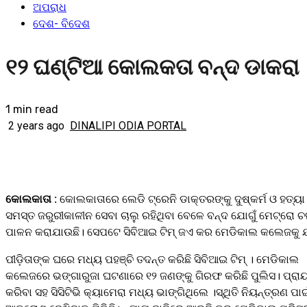
ଅପରାଧ
ଦେଶ- ବିଦେଶ
୧୨ ଘଣ୍ଟିଆ କୋଲକତା ବନ୍ଦ ଡାକରା
1 min read
2 years ago
DINALIPI ODIA PORTAL
କୋଲକାତା :
କୋଲକାତାରେ ଲେଡି ଟ୍ରେନି ଡାକ୍ତରଙ୍କୁ ଦୁଷ୍କର୍ମ ଓ ହତ୍ୟା
ସମସ୍ତ ଜରୁରୀକାଳୀନ ସେବା ଚାଲୁ ରହିଥିବା ବେଳେ ବନ୍ଦ ଯୋଗୁଁ ମେଟ୍ରୋ 
ପାଳନ କରାଯାଉଛି। ସେପଟେ ସିବିଆଇ ଟିମ୍ ଜଏ କର ମେଡିକାଲ କଲେଜକୁ ଯାଇ 
ପୀଡ଼ିତାଙ୍କ ଘରେ ମଧ୍ୟ ପହଞ୍ଚି ତଦନ୍ତ କରିଛି ସିବିଆଇ ଟିମ୍ । ମେଡିକାଲ
କଲେଜରେ ଭଙ୍ଗାରୁଜା ଘଟଣାରେ ୧୨ ଜଣଙ୍କୁ ଗିରଫ କରିଛି ପୁଲିସ। ପ୍ରାୟ ୪
କରିବା ସହ ସିସିଟିଭି କ୍ୟାମେରା ମଧ୍ୟ ଭାଙ୍ଗିଥିଲେ ।ସ୍ଥିତି ନିୟନ୍ତ୍ରଣ ପ