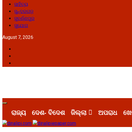
ସାହିତ୍ୟ
ସୁନ୍ଦରଗଡ଼
ସୁବର୍ଣ୍ଣପୁର
ସୁଯୋଗ
August 7, 2026
Facebook
Twitter
Youtube
Primary
Menu
ରାଜ୍ୟ
ଦେଶ- ବିଦେଶ
ଜିଲ୍ଲା
ଅପରାଧ
ଖେ