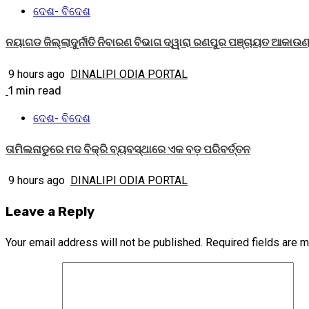
ଦେଶ- ବିଦେଶ
ନୟାଗଡ ଜିଲ୍ଲାଦୁର୍ନୀତି ନିବାରଣ ବିଭାଗ ଦ୍ୱାରା ରଣପୁର ପଞ୍ଚାୟତ ଆକାଉ
9 hours ago
DINALIPI ODIA PORTAL
1 min read
ଦେଶ- ବିଦେଶ
ତାମିଲନାଡୁରେ ମଦ ବିକ୍ରି ବ୍ୟବସ୍ଥାରେ ଏକ ବଡ଼ ପରିବର୍ତ୍ତନ
9 hours ago
DINALIPI ODIA PORTAL
Leave a Reply
Your email address will not be published.
Required fields are 