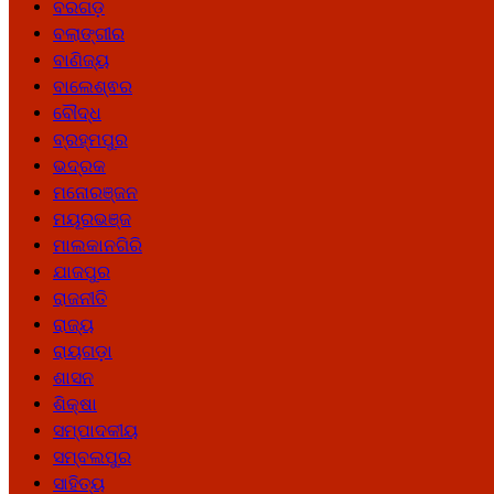
ବରଗଡ଼
ବଲାଙ୍ଗୀର
ବାଣିଜ୍ୟ
ବାଲେଶ୍ଵର
ବୌଦ୍ଧ
ବ୍ରହ୍ମପୁର
ଭଦ୍ରକ
ମନୋରଞ୍ଜନ
ମୟୂରଭଞ୍ଜ
ମାଲକାନଗିରି
ଯାଜପୁର
ରାଜନୀତି
ରାଜ୍ୟ
ରାୟଗଡ଼ା
ଶାସନ
ଶିକ୍ଷା
ସମ୍ପାଦକୀୟ
ସମ୍ବଲପୁର
ସାହିତ୍ୟ