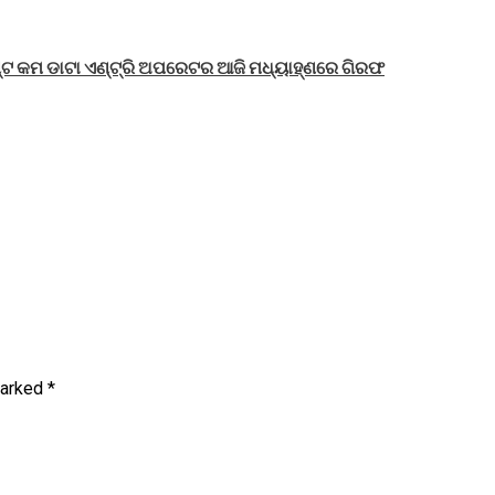
ଣ୍ଟ କମ ଡାଟା ଏଣ୍ଟ୍ରି ଅପରେଟର ଆଜି ମଧ୍ୟାହ୍‌ଣରେ ଗିରଫ
marked
*