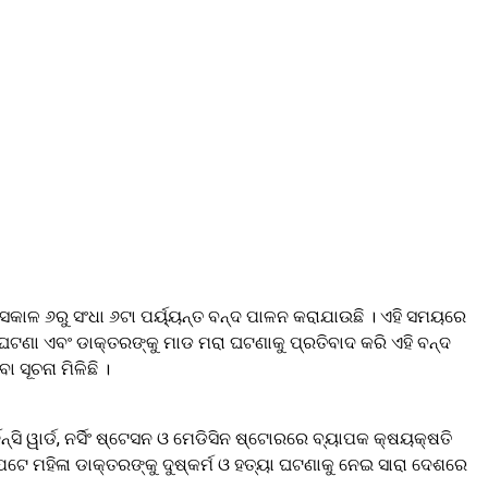
ସକାଳ ୬ରୁ ସଂଧା ୬ଟା ପର୍ୟ୍ୟନ୍ତ ବନ୍ଦ ପାଳନ କରାଯାଉଛି । ଏହି ସମୟରେ
ଟଣା ଏବଂ ଡାକ୍ତରଙ୍କୁ ମାଡ ମରା ଘଟଣାକୁ ପ୍ରତିବାଦ କରି ଏହି ବନ୍ଦ
ସୂଚନା ମିଳିଛି ।
ି ୱାର୍ଡ, ନର୍ସିଂ ଷ୍ଟେସନ ଓ ମେଡିସିନ ଷ୍ଟୋରରେ ବ୍ୟାପକ କ୍ଷୟକ୍ଷତି
ନ୍ୟପଟେ ମହିଳା ଡାକ୍ତରଙ୍କୁ ଦୁଷ୍କର୍ମ ଓ ହତ୍ୟା ଘଟଣାକୁ ନେଇ ସାରା ଦେଶରେ