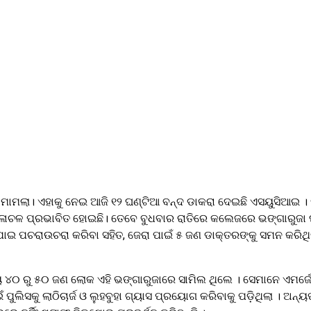
 ମାମଲା। ଏହାକୁ ନେଇ ଆଜି ୧୨ ଘଣ୍ଟିଆ ବନ୍ଦ ଡାକରା ଦେଇଛି ଏସୟୁସିଆଇ । 
ଚଳାଚଳ ପ୍ରଭାବିତ ହୋଇଛି। ତେବେ ବୁଧବାର ରାତିରେ କଲେଜରେ ଭଙ୍ଗାରୁଜା ଘ
ପଚରାଉଚରା କରିବା ସହିତ, ଜେରା ପାଇଁ ୫ ଜଣ ଡାକ୍ତରଙ୍କୁ ସମନ କରିଥିବା 
୦ ରୁ ୫୦ ଜଣ ଲୋକ ଏହି ଭଙ୍ଗାରୁଜାରେ ସାମିଲ ଥିଲେ । ସେମାନେ ଏମର୍ଜେନ୍ସ
ାଇଁ ପୁଲିସକୁ ଲାଠିଚାର୍ଜ ଓ ଲୁହବୁହା ଗ୍ୟାସ ପ୍ରୟୋଗ କରିବାକୁ ପଡ଼ିଥିଲା । ଅ