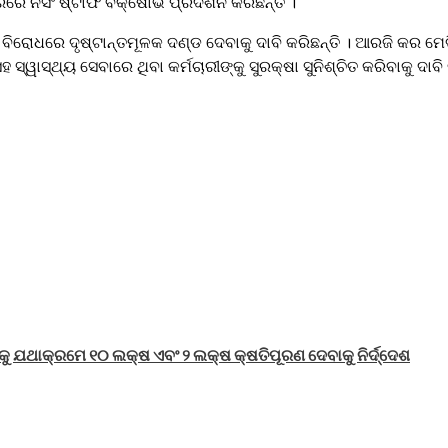
 ନର୍ସିଂ ଷ୍ଟାଫ ବିକ୍ଷୋଭ ପ୍ରଦର୍ଶନ କରିଛନ୍ତି ।
 ବିରୋଧରେ ଦୃଷ୍ଟାନ୍ତମୂଳକ ଦଣ୍ଡ ଦେବାକୁ ଦାବି କରିଛନ୍ତି । ଆରଜି କର ମେ
ସ୍ୱାସ୍ଥ୍ୟ ସେବାରେ ଥିବା କର୍ମଚାରୀଙ୍କୁ ସୁରକ୍ଷା ସୁନିଶ୍ଚିତ କରିବାକୁ 
ାରକୁ ଯଥାକ୍ରମେ ୧୦ ଲକ୍ଷ ଏବଂ ୨ ଲକ୍ଷ କ୍ଷତିପୂରଣ ଦେବାକୁ ନିର୍ଦ୍ଦେଶ