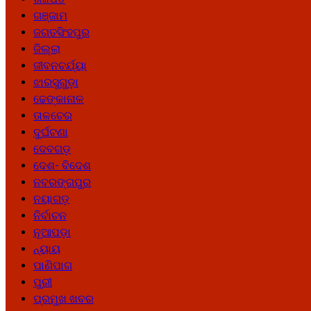
ଗଞ୍ଜାମ
ଜଗତସିଂହପୁର
ଜିଲ୍ଲା
ଜୀବନଚର୍ଯ୍ୟା
ଝାରସୁଗୁଡ଼ା
ଢେଙ୍କାନାଳ
ତାଳଚେର
ଦୁର୍ଘଟଣା
ଦେବଗଡ଼
ଦେଶ- ବିଦେଶ
ନବରଙ୍ଗପୁର
ନୟାଗଡ଼
ନିର୍ବାଚନ
ନୂଆପଡ଼ା
ନ୍ୟାୟ
ପାଣିପାଗ
ପୁରୀ
ପ୍ରମୁଖ ଖବର