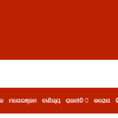
ଳ
ମନୋରଞ୍ଜନ
ବାଣିଜ୍ୟ
ରାଜନୀତି
କରୋନା
ଭ