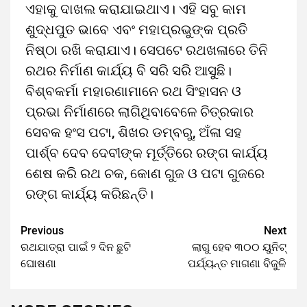
ଏହାକୁ ଦାଖଲ କରାଯାଇଥାଏ। ଏହି ସବୁ କାମ
ଶୁଦ୍ଧପୁତ ଭାବେ ଏବଂ ମହାପ୍ରଭୁଙ୍କ ପ୍ରତି
ନିଷ୍ଠା ରଖି କରାଯାଏ। ସେପଟେ ରଥଖଳାରେ ତିନି
ରଥର ନିର୍ମାଣ କାର୍ଯ୍ୟ ବି ସରି ସରି ଆସୁଛି।
ବିଶ୍ବକର୍ମା ମହାରଣାମାନେ ରଥ ସିଂହାସନ ଓ
ପ୍ରଭା ନିର୍ମାଣରେ ଲାଗିଥିବାବେଳେ ଚିତ୍ରକାର
ସେବକ ହଂସ ପଟା, ଶିଖର ଡମ୍ବରୁ, ଅଁଳା ସହ
ପାର୍ଶ୍ବ ଦେବ ଦେବୀଙ୍କ ମୂର୍ତ୍ତିରେ ରଙ୍ଗ କାର୍ଯ୍ୟ
ଶେଷ କରି ରଥ ଚକ, କୋଣ ଗୁଜ ଓ ପଟା ଗୁଜରେ
ରଙ୍ଗ କାର୍ଯ୍ୟ କରିଛନ୍ତି।
Previous
Next
ରଥଯାତ୍ରା ପାଇଁ ୨ ଦିନ ଛୁଟି
ଲାଗୁ ହେବ ୩୦୦ ୟୁନିଟ୍‌
ଘୋଷଣା
ପର୍ଯ୍ୟନ୍ତ ମାଗଣା ବିଜୁଳି