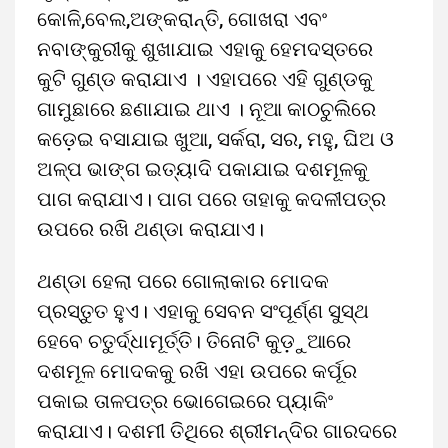
କୋଳି,ବେଲ,ଅଙ୍କରାନ୍ତି, ଗୋଖରା ଏବଂ
ନବାଙ୍କୁରୀକୁ ଶୁଖାଯାଇ ଏହାକୁ ହେମଦସ୍ତରେ
କୁଟି ଗୁଣ୍ଡ କରାଯାଏ । ଏହାପରେ ଏହି ଗୁଣ୍ଡକୁ
ଗାମୁଛାରେ ଛଣାଯାଇ ଥାଏ । ନୂଆ କାଠଚୁଲିରେ
କଡ଼େଇ ବସାଯାଇ ଖୁଆ, ସର୍କରା, ସର, ମହୁ, ଘିଅ ଓ
ଅଳ୍ପ ଭାଙ୍ଗ ଇତ୍ୟାଦି ପକାଯାଇ ଦଶମୂଳକୁ
ପାଗ କରାଯାଏ। ପାଗ ପରେ ତାହାକୁ କଦଳୀପତ୍ର
ଉପରେ ରଖି ଥଣ୍ଡା କରାଯାଏ।
ଥଣ୍ଡା ହେଲା ପରେ ଗୋଲାକାର ମୋଦକ
ପ୍ରସ୍ତୁତ ହୁଏ। ଏହାକୁ ସେବନ ସଂପୂର୍ଣ୍ଣ ସୁସ୍ଥ
ହେବେ ଚତୁର୍ଦ୍ଧାମୂର୍ତ୍ତି। ତିନୋଟି କୁଡ଼ୁଆରେ
ଦଶମୂଳ ମୋଦକକୁ ରଖି ଏହା ଉପରେ କର୍ପୂର
ପକାଇ ତାଳପତ୍ର ଭୋଗେଇରେ ପ୍ୟାକିଂ
କରାଯାଏ। ଦଶମୀ ତିଥିରେ ଶ୍ରୀମନ୍ଦିର ଗାରଦରେ