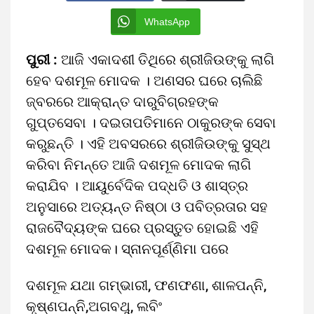
WhatsApp
ପୁରୀ :
ଆଜି ଏକାଦଶୀ ତିଥିରେ ଶ୍ରୀଜିଉଙ୍କୁ ଲାଗି
ହେବ ଦଶମୂଳ ମୋଦକ । ଅଣସର ଘରେ ଚାଲିଛି
ଜ୍ବରରେ ଆକ୍ରାନ୍ତ ଦାରୁବିଗ୍ରହଙ୍କ
ଗୁପ୍ତସେବା । ଦଇତାପତିମାନେ ଠାକୁରଙ୍କ ସେବା
କରୁଛନ୍ତି । ଏହି ଅବସରରେ ଶ୍ରୀଜିଉଙ୍କୁ ସୁସ୍ଥ
କରିବା ନିମନ୍ତେ ଆଜି ଦଶମୂଳ ମୋଦକ ଲାଗି
କରାଯିବ । ଆୟୁର୍ବେଦିକ ପଦ୍ଧତି ଓ ଶାସ୍ତ୍ର
ଅନୁସାରେ ଅତ୍ୟନ୍ତ ନିଷ୍ଠା ଓ ପବିତ୍ରତାର ସହ
ରାଜବୈଦ୍ୟଙ୍କ ଘରେ ପ୍ରସ୍ତୁତ ହୋଇଛି ଏହି
ଦଶମୂଳ ମୋଦକ। ସ୍ନାନପୂର୍ଣ୍ଣିମା ପରେ
ଦଶମୂଳ ଯଥା ଗମ୍ଭାରୀ, ଫଣଫଣା, ଶାଳପନ୍ନି,
କୃଷ୍ଣପନ୍ନି,ଅଗବଥୁ, ଲବିଂ