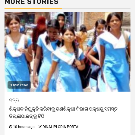
MORE STORIES
1 min read
ରାଜ୍ୟ
ଶିକ୍ଷକ ନିଯୁକ୍ତି କରିବାକୁ ଗଣଶିକ୍ଷା ବିଭାଗ ପକ୍ଷରୁ ସମସ୍ତ
ଜିଲ୍ଲାପାଳଙ୍କୁ ଚିଠି
10 hours ago
DINALIPI ODIA PORTAL