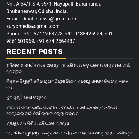
No : A-54/1 & A-55/1, Nayapalli Baramunda,
Bhubaneswar, Odisha, India.
Email : dinalipinews@gmail.com,
suryomedia@gmail.com
Phone : +91 674 2563778, +91 9438425924, +91
9861601969, +91 674 2564487
RECENT POSTS
ଖଲିସ୍ତାନୀ ସମର୍ଥକମାନେ ଅଗଷ୍ଟ ୧୫ ତାରିଖରେ ବଡ଼ ଧରଣର ଆକ୍ରମଣ ପାଇଁ
ପ୍ରସ୍ତୁତ
ଶିକ୍ଷକ ନିଯୁକ୍ତି କରିବାକୁ ଗଣଶିକ୍ଷା ବିଭାଗ ପକ୍ଷରୁ ସମସ୍ତ ଜିଲ୍ଲାପାଳଙ୍କୁ
ଚିଠି
ପୁଣି ସୃଷ୍ଟି ହେଲା ଲଘୁଚାପ
ଶନିବାର ସକାଳ ପ୍ରାୟ ସାଢ଼େ ୫ଟା ସମୟରେ ଜଣେ ଯୁବକଙ୍କ ଦେହରେ
ପେଟ୍ରୋଲ ଢାଳି ନିଆଁ ଲଗାଇ ହତ୍ୟା ଉଦ୍ୟମ
ରୁଷରୁ ତେଲ କିଣିବା ପଡ଼ିପାରେ ମହଙ୍ଗା
ପ୍ରାଥମିକ ସ୍ୱାସ୍ଥ୍ୟ କେନ୍ଦ୍ରରେ କାର୍ଯ୍ୟରତ ସହାୟିକା ଆତ୍ମହତ୍ୟା କରିଛନ୍ତି