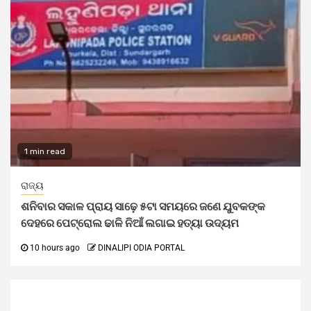
1 min read
ରାଜ୍ୟ
ଶନିବାର ସକାଳ ପ୍ରାୟ ସାଢ଼େ ୫ଟା ସମୟରେ ଜଣେ ଯୁବକଙ୍କ
ଦେହରେ ପେଟ୍ରୋଲ ଢାଳି ନିଆଁ ଲଗାଇ ହତ୍ୟା ଉଦ୍ୟମ
10 hours ago
DINALIPI ODIA PORTAL