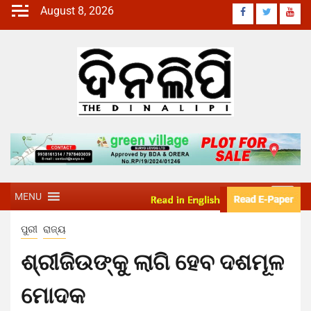
August 8, 2026
MENU
ପୁରୀ
ରାଜ୍ୟ
ଶ୍ରୀଜିଉଙ୍କୁ ଲାଗି ହେବ ଦଶମୂଳ
ମୋଦକ