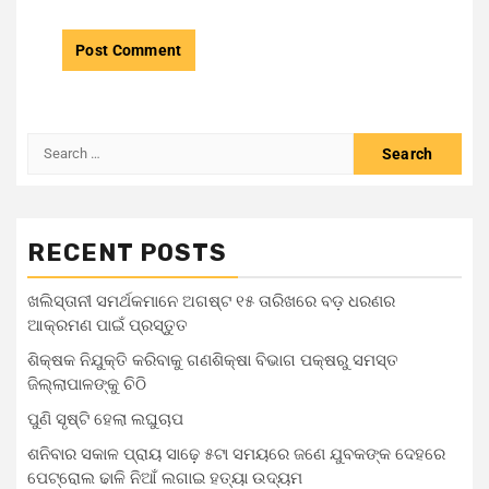
RECENT POSTS
ଖଲିସ୍ତାନୀ ସମର୍ଥକମାନେ ଅଗଷ୍ଟ ୧୫ ତାରିଖରେ ବଡ଼ ଧରଣର
ଆକ୍ରମଣ ପାଇଁ ପ୍ରସ୍ତୁତ
ଶିକ୍ଷକ ନିଯୁକ୍ତି କରିବାକୁ ଗଣଶିକ୍ଷା ବିଭାଗ ପକ୍ଷରୁ ସମସ୍ତ
ଜିଲ୍ଲାପାଳଙ୍କୁ ଚିଠି
ପୁଣି ସୃଷ୍ଟି ହେଲା ଲଘୁଚାପ
ଶନିବାର ସକାଳ ପ୍ରାୟ ସାଢ଼େ ୫ଟା ସମୟରେ ଜଣେ ଯୁବକଙ୍କ ଦେହରେ
ପେଟ୍ରୋଲ ଢାଳି ନିଆଁ ଲଗାଇ ହତ୍ୟା ଉଦ୍ୟମ