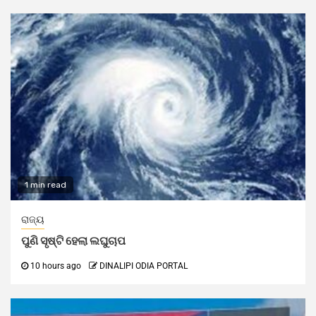
1 min read
ରାଜ୍ୟ
ପୁଣି ସୃଷ୍ଟି ହେଲା ଲଘୁଚାପ
10 hours ago
DINALIPI ODIA PORTAL