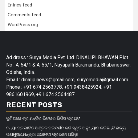
Entries feed
Comments feed
WordPress.org
Ad dress : Surya Media Pvt. Ltd. DINALIPI BHAWAN Plot
No : A-54/1 & A-55/1, Nayapalli Baramunda, Bhubaneswar,
Odisha, India.
Email : dinalipinews@gmail.com, suryomedia@gmail.com
Phone : +91 674 2563778, +91 9438425924, +91
9861601969, +91 674 2564487
RECENT POSTS
ପୁଣିଥରେ ଶ୍ରୀମନ୍ଦିର ଭିତରର ଭିଡିଓ ପ୍ରଘଟ
ବନ୍ୟା ପ୍ରଭାବିତ ଅଞ୍ଚଳ ପରିଦର୍ଶନ କରି ସ୍ଥିତି ଅନୁଧ୍ୟାନ କରିଛନ୍ତି ରାଜ୍ୟ
ଉପମୁଖ୍ୟମନ୍ତ୍ରୀ ଶ୍ରୀମତୀ ପ୍ରଭାତୀ ପରିଡ଼ା