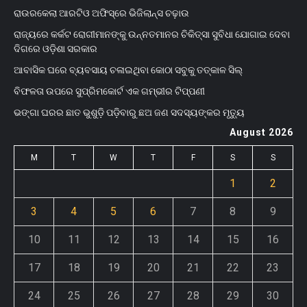
ରାଉରକେଲା ଆରଟିଓ ଅଫିସ୍‌ରେ ଭିଜିଲାନ୍ସ ଚଢ଼ାଉ
ରାଜ୍ୟରେ କର୍କଟ ରୋଗୀମାନଙ୍କୁ ଉନ୍ନତମାନର ଚିକିତ୍ସା ସୁବିଧା ଯୋଗାଇ ଦେବା
ଦିଗରେ ଓଡ଼ିଶା ସରକାର
ଆବାସିକ ଘରେ ବ୍ୟବସାୟ ଚଳାଇଥିବା କୋଠା ସବୁକୁ ତତ୍କାଳ ସିଲ୍‌
ବିଫଳତା ଉପରେ ସୁପ୍ରିମକୋର୍ଟ ଏକ ଗମ୍ଭୀର ଟିପ୍ପଣୀ
ଭଙ୍ଗା ଘରର ଛାତ ଭୁଶୁଡ଼ି ପଡ଼ିବାରୁ ଛଅ ଜଣ ସଦସ୍ୟଙ୍କର ମୃତ୍ୟୁ
August 2026
M
T
W
T
F
S
S
1
2
3
4
5
6
7
8
9
10
11
12
13
14
15
16
17
18
19
20
21
22
23
24
25
26
27
28
29
30