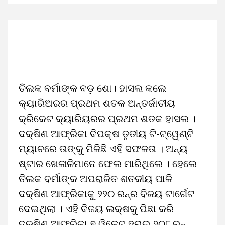
ତିଲକ ବର୍ମାଙ୍କ ବଡ଼ ଶୋ। ହାସଲ କଲେ
କ୍ୟାରିଅରର ପ୍ରଥମ ଶତକ ଅନ୍ତର୍ଜାତୀୟ
କ୍ରିକେଟ କ୍ୟାରିୟରର ପ୍ରଥମ ଶତକ ହାସଲ ।
ଦକ୍ଷିଣ ଆଫ୍ରିକା ବିପକ୍ଷ ତୃତୀୟ ଟି-ଟ୍ୱେଣ୍ଟି
ମ୍ୟାଚରେ ତାଙ୍କୁ ମିଳିଛି ଏହି ସଫଳତା । ଅନ୍ୟ
ଷ୍ଟାର ଖେଳାଳିମାନେ ଫେଲ ମାରିଥିଲେ । ହେଲେ
ତିଲକ ବର୍ମାଙ୍କ ଅପରାଜିତ ଶତକୀୟ ପାଳି
ଦକ୍ଷିଣ ଆଫ୍ରିକାକୁ ୨୨୦ ରନ୍‌ର ବିଜୟ ଟାର୍ଗେଟ
ଦେଇଥିଲା । ଏହି ବିଜୟ ଲକ୍ଷକୁ ପିଛା କରି
ଦକ୍ଷିଣ ଆଫ୍ରିକା ୭ ୱିକେଟ୍ ହରାଇ ୨୦୮ ରନ୍