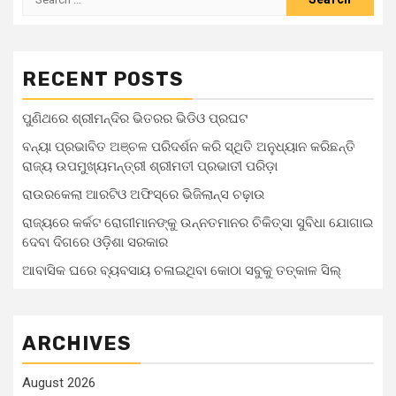
RECENT POSTS
ପୁଣିଥରେ ଶ୍ରୀମନ୍ଦିର ଭିତରର ଭିଡିଓ ପ୍ରଘଟ
ବନ୍ୟା ପ୍ରଭାବିତ ଅଞ୍ଚଳ ପରିଦର୍ଶନ କରି ସ୍ଥିତି ଅନୁଧ୍ୟାନ କରିଛନ୍ତି
ରାଜ୍ୟ ଉପମୁଖ୍ୟମନ୍ତ୍ରୀ ଶ୍ରୀମତୀ ପ୍ରଭାତୀ ପରିଡ଼ା
ରାଉରକେଲା ଆରଟିଓ ଅଫିସ୍‌ରେ ଭିଜିଲାନ୍ସ ଚଢ଼ାଉ
ରାଜ୍ୟରେ କର୍କଟ ରୋଗୀମାନଙ୍କୁ ଉନ୍ନତମାନର ଚିକିତ୍ସା ସୁବିଧା ଯୋଗାଇ
ଦେବା ଦିଗରେ ଓଡ଼ିଶା ସରକାର
ଆବାସିକ ଘରେ ବ୍ୟବସାୟ ଚଳାଇଥିବା କୋଠା ସବୁକୁ ତତ୍କାଳ ସିଲ୍‌
ARCHIVES
August 2026