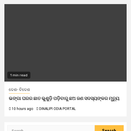
1 min read
ଦେଶ- ବିଦେଶ
ଭଙ୍ଗା ଘରର ଛାତ ଭୁଶୁଡ଼ି ପଡ଼ିବାରୁ ଛଅ ଜଣ ସଦସ୍ୟଙ୍କର ମୃତ୍ୟୁ
10 hours ago
DINALIPI ODIA PORTAL