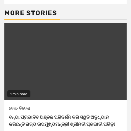
MORE STORIES
1 min read
ଦେଶ- ବିଦେଶ
ବନ୍ୟା ପ୍ରଭାବିତ ଅଞ୍ଚଳ ପରିଦର୍ଶନ କରି ସ୍ଥିତି ଅନୁଧ୍ୟାନ
କରିଛନ୍ତି ରାଜ୍ୟ ଉପମୁଖ୍ୟମନ୍ତ୍ରୀ ଶ୍ରୀମତୀ ପ୍ରଭାତୀ ପରିଡ଼ା