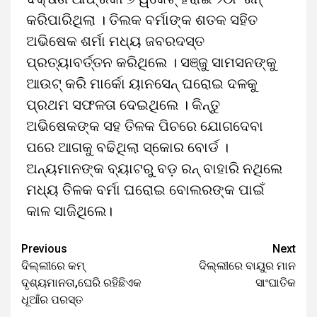
କରିପାରିଥିଲା । ତିଲକ ବର୍ମାଙ୍କ ଶତକ ସହିତ
ଅଭିଷେକ ଶର୍ମା ମଧ୍ୟ ଜବରଦସ୍ତ
ପ୍ରତ୍ୟାବର୍ତ୍ତନ କରିଥିଲେ । ସଞ୍ଜୁ ସାମସନଙ୍କୁ
ଆଉଟ୍‌ କରି ମାର୍କୋ ୟାନସେନ୍‌ ଘରୋଇ ଦଳକୁ
ପ୍ରଥମ ସଫଳତା ଦେଇଥିଲେ । କିନ୍ତୁ
ଅଭିଷେକଙ୍କ ସହ ତିଳକ ପିଚରେ ଯୋଗଦେବା
ପରେ ଆଗକୁ ବଢିଥିଲା ସ୍କୋର ବୋର୍ଡ ।
ଅନ୍ୟମାନଙ୍କ ବ୍ୟାଟରୁ ବଡ଼ ରନ୍‌ ବାହାରି ନଥିଲେ
ମଧ୍ୟ ତିଳକ ବର୍ମା ଘରୋଇ ବୋଲରଙ୍କ ପାଇଁ
କାଳ ସାଜିଥିଲେ।
Previous
Next
ଦିଲ୍ଲୀରେ କମ୍‌
ଦିଲ୍ଲୀରେ ବାୟୁର ମାନ
ଦୃଶ୍ୟମାନତା,ଘେରି ରହିଛିଏକ
ସାଂଘାତିକ
ଧୂଆଁର ପରସ୍ତ