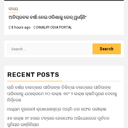
ରାଜ୍ୟ
ଅତିପ୍ରବଳ ବର୍ଷା ନେଇ ଓଡିଶାକୁ ରେଡ୍ ୱାର୍ଣ୍ଣିଂ
8 hours ago
DINALIPI ODIA PORTAL
RECENT POSTS
ଚାରି ବର୍ଷର ବଳାତ୍କାର ପୀଡିତାଙ୍କ ଚିକିତ୍ସା ବଳାତ୍କାର ପୀଡିତାଙ୍କ
ପରିବାରକୁ ଯଥାକ୍ରମେ ୧୦ ଲକ୍ଷ ଏବଂ ୨ ଲକ୍ଷ କ୍ଷତିପୂରଣ ଦେବାକୁ
ନିର୍ଦ୍ଦେଶ
ମଧ୍ୟମ ଦୂରଗାମୀ କ୍ଷେପଣାସ୍ତ୍ର ଅଗ୍ନି-୪ର ସଫଳ ପରୀକ୍ଷା
୫୫ ଲକ୍ଷ ୬୯ ହଜାର ଟଙ୍କାର ହେରଫେର ଅଭିଯୋଗରେ ପୂର୍ବତନ
ଜୁନିୟର ଇଞ୍ଜିନିୟର