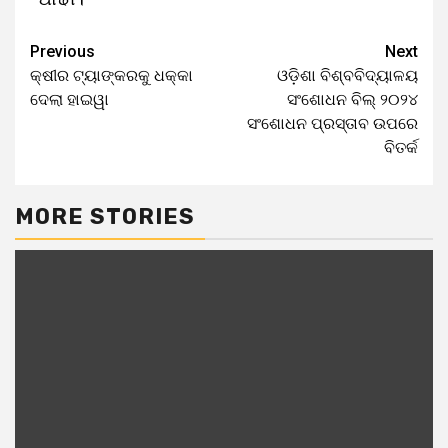
Previous
Next
କ୍ଷୀର ଟ୍ୟାଙ୍କରକୁ ଧକ୍କା
ଓଡ଼ିଶା ବିଶ୍ବବିଦ୍ୟାଳୟ
ଦେଲା ହାଇୱା
ସଂଶୋଧନ ବିଲ୍‌ ୨୦୨୪
ସଂଶୋଧନ ପ୍ରସ୍ତାବ ଉପରେ
ବିତର୍କ
MORE STORIES