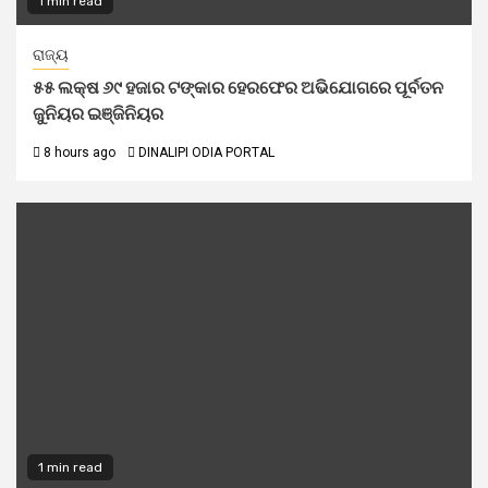
1 min read
ରାଜ୍ୟ
୫୫ ଲକ୍ଷ ୬୯ ହଜାର ଟଙ୍କାର ହେରଫେର ଅଭିଯୋଗରେ ପୂର୍ବତନ
ଜୁନିୟର ଇଞ୍ଜିନିୟର
8 hours ago
DINALIPI ODIA PORTAL
1 min read