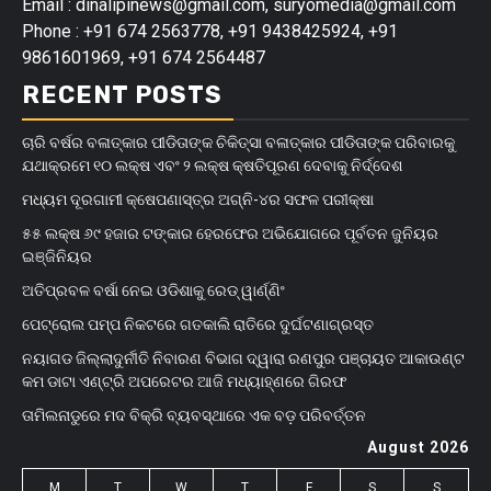
Email : dinalipinews@gmail.com, suryomedia@gmail.com
Phone : +91 674 2563778, +91 9438425924, +91
9861601969, +91 674 2564487
RECENT POSTS
ଚାରି ବର୍ଷର ବଳାତ୍କାର ପୀଡିତାଙ୍କ ଚିକିତ୍ସା ବଳାତ୍କାର ପୀଡିତାଙ୍କ ପରିବାରକୁ
ଯଥାକ୍ରମେ ୧୦ ଲକ୍ଷ ଏବଂ ୨ ଲକ୍ଷ କ୍ଷତିପୂରଣ ଦେବାକୁ ନିର୍ଦ୍ଦେଶ
ମଧ୍ୟମ ଦୂରଗାମୀ କ୍ଷେପଣାସ୍ତ୍ର ଅଗ୍ନି-୪ର ସଫଳ ପରୀକ୍ଷା
୫୫ ଲକ୍ଷ ୬୯ ହଜାର ଟଙ୍କାର ହେରଫେର ଅଭିଯୋଗରେ ପୂର୍ବତନ ଜୁନିୟର
ଇଞ୍ଜିନିୟର
ଅତିପ୍ରବଳ ବର୍ଷା ନେଇ ଓଡିଶାକୁ ରେଡ୍ ୱାର୍ଣ୍ଣିଂ
ପେଟ୍ରୋଲ ପମ୍ପ ନିକଟରେ ଗତକାଲି ରାତିରେ ଦୁର୍ଘଟଣାଗ୍ରସ୍ତ
ନୟାଗଡ ଜିଲ୍ଲାଦୁର୍ନୀତି ନିବାରଣ ବିଭାଗ ଦ୍ୱାରା ରଣପୁର ପଞ୍ଚାୟତ ଆକାଉଣ୍ଟ
କମ ଡାଟା ଏଣ୍ଟ୍ରି ଅପରେଟର ଆଜି ମଧ୍ୟାହ୍‌ଣରେ ଗିରଫ
ତାମିଲନାଡୁରେ ମଦ ବିକ୍ରି ବ୍ୟବସ୍ଥାରେ ଏକ ବଡ଼ ପରିବର୍ତ୍ତନ
August 2026
M
T
W
T
F
S
S