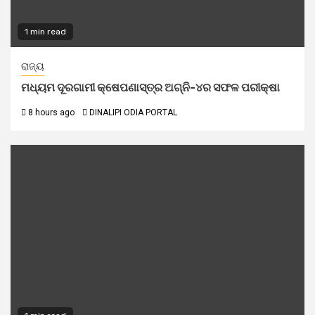
1 min read
ରାଜ୍ୟ
ମଧ୍ୟମ ଦୂରଗାମୀ କ୍ଷେପଣାସ୍ତ୍ର ଅଗ୍ନି-୪ର ସଫଳ ପରୀକ୍ଷା
8 hours ago
DINALIPI ODIA PORTAL