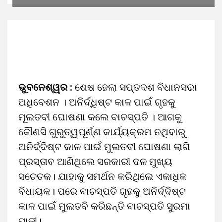
ଭୁବନେଶ୍ୱର :
ଶେଷ ହେଲା ସପ୍ତଦଶ ବିଧାନସଭା
ଅଧିବେଶନ । ଅନିର୍ଦ୍ଧିଷ୍ଟ କାଳ ପାଇଁ ଗୃହକୁ
ମୂଲତବୀ ଘୋଷଣା କଲେ ବାଚସ୍ପତି । ଆଗକୁ
କୌଣସି ଗୁରୁତ୍ୱପୂର୍ଣ୍ଣ କାର୍ଯ୍ୟକ୍ରମ ନଥିବାରୁ
ଅନିର୍ଦ୍ଦିଷ୍ଟ କାଳ ପାଇଁ ମୁଲତବୀ ଘୋଷଣା ଲାଗି
ପ୍ରସ୍ତାବ ଆଣିଥିଲେ ସରକାରୀ ଦଳ ମୁଖ୍ୟ
ସଚେତକ। ଯାହାକୁ ସମର୍ଥନ କରିଥିଲେ ଏକାଧିକ
ବିଧାୟକ। ପରେ ବାଚସ୍ପତି ଗୃହକୁ ଅନିର୍ଦ୍ଦିଷ୍ଟ
କାଳ ପାଇଁ ମୁଲତବି କରିଛନ୍ତି ବାଚସ୍ପତି ସୁରମା
ପାଢୀ।