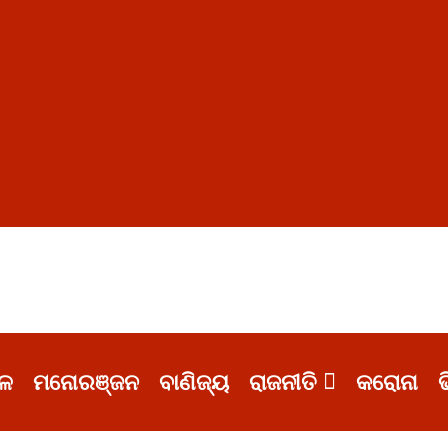
ଳ
ମନୋରଞ୍ଜନ
ବାଣିଜ୍ୟ
ରାଜନୀତି
କରୋନା
ଭ