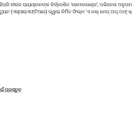
ିପରି ନୀରଜ ଘାୟଓ୍ବାନଙ୍କ ନିର୍ଦ୍ଦେଶିତ ‘ହୋମବାଉଣ୍ଡ’, ଅଭିନେତା ଅନୁପମ ଖେର
ଟ୍ୟୁଟ (ଏସ୍‌ଆର୍‌ଏଫ୍‌ଟିଆଇ) ଦ୍ୱାରା ନିର୍ମିତ ଫିଲ୍ମ ‘ଏ ଡଲ୍‌ ମେଡ୍‌ ଅପ୍‌ 
ଁ ପ୍ରସ୍ତୁତ