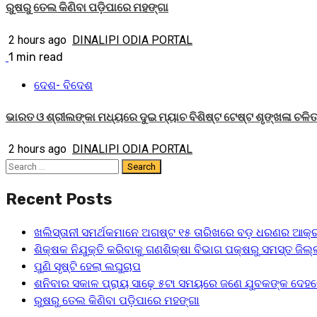
ରୁଷରୁ ତେଲ କିଣିବା ପଡ଼ିପାରେ ମହଙ୍ଗା
2 hours ago
DINALIPI ODIA PORTAL
1 min read
ଦେଶ- ବିଦେଶ
ଭାରତ ଓ ଶ୍ରୀଲଙ୍କା ମଧ୍ୟରେ ଦୁଇ ମ୍ୟାଚ ବିଶିଷ୍ଟ ଟେଷ୍ଟ ଶୃଙ୍ଖଳା ଚଳ
2 hours ago
DINALIPI ODIA PORTAL
Search
for:
Recent Posts
ଖଲିସ୍ତାନୀ ସମର୍ଥକମାନେ ଅଗଷ୍ଟ ୧୫ ତାରିଖରେ ବଡ଼ ଧରଣର ଆକ୍ର
ଶିକ୍ଷକ ନିଯୁକ୍ତି କରିବାକୁ ଗଣଶିକ୍ଷା ବିଭାଗ ପକ୍ଷରୁ ସମସ୍ତ ଜିଲ୍ଲ
ପୁଣି ସୃଷ୍ଟି ହେଲା ଲଘୁଚାପ
ଶନିବାର ସକାଳ ପ୍ରାୟ ସାଢ଼େ ୫ଟା ସମୟରେ ଜଣେ ଯୁବକଙ୍କ ଦେହର
ରୁଷରୁ ତେଲ କିଣିବା ପଡ଼ିପାରେ ମହଙ୍ଗା