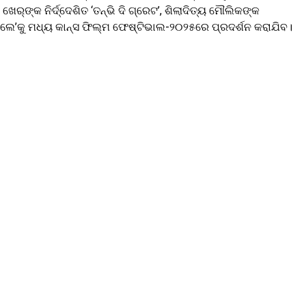
୍‌ଙ୍କ ନିର୍ଦ୍ଦେଶିତ ‘ତନ୍‌ଭି ଦି ଗ୍ରେଟ’, ଶିଲାଦିତ୍ୟ ମୌଲିକଙ୍କ
ଅଫ୍‌ କ୍ଲେ’କୁ ମଧ୍ୟ କାନ୍ସ ଫିଲ୍ମ ଫେଷ୍ଟିଭାଲ-୨୦୨୫ରେ ପ୍ରଦର୍ଶନ କରାଯିବ।