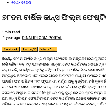
ଦେଶ- ବିଦେଶ
୭୮ତମ ବାର୍ଷିକ କାନ୍ସ ଫିଲ୍ମ ଫେଷ
1 min read
1 year ago
DINALIPI ODIA PORTAL
Facebook
Twitter/X
WhatsApp
କାନ୍ସ,:
୭୮ତମ ବାର୍ଷିକ କାନ୍ସ ଫିଲ୍ମ ଫେଷ୍ଟିଭାଲ ମଙ୍ଗଳବାରଠାରୁ ଆରମ୍ଭ
ଲାଗି ରହିବ। ବଡ଼ ବଡ଼ ଷ୍ଟାର୍‌ମାନେ କାନ୍ସର ରେଡ୍‌ କାର୍ପେଟରେ ସେମ
କରାଯାଇଛି, ଯେଉଁଥିରେ ପୂର୍ବରୁ ରହିଥିବା ନିୟମରେ ପରିବର୍ତ୍ତନ କରାଯାଇଛ
ଅତ୍ୟଧିକ ଓଜନଦାର ଏବଂ ଓଭର ସାଇଜ୍‌ ଆଉଟଫିଟ ପିନ୍ଧିବା ଉପରେ ମଧ୍ୟ କଟକ
ଯାଉଛି। ଫରାସୀ ନିୟମ ଏବଂ ଫ୍ୟାଶନ୍‌ର ମର୍ଯ୍ୟାଦାକୁ ଦୃଷ୍ଟିରେ ରଖି ନୂ
ନଗ୍ନତା ଏବଂ ଭାରୀ ପୋଷାକ ଯୋଗୁ ରେଡ୍‌ କାର୍ପେଟରେ ସୃଷ୍ଟି ହେଉଥିବା ସ
ବସିବାରେ ଅସୁବିଧାର ସମ୍ମୁଖୀନ ହୁଅନ୍ତି, ତାକୁ ଦୃଷ୍ଟିରେ ରଖି ନୂତନ ନିୟମ 
ଥର କାନ୍ସ ଫିଲ୍ମ ଫେଷ୍ଟିଭାଲର ରେଡ୍‌ କାର୍ପେଟରେ ଅନେକ ଭାରତୀୟ ଷ୍ଟା
ଅଭିନେତା ଇଶାନ ଖଟ୍ଟର ମଧ୍ୟ କାନ୍ସର ରେଡ୍‌ କାର୍ପେଟରେ ନଜରକୁ ଆସିବେ