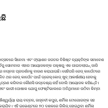
ଛି
ର ଉତ୍ସବରେ ସିନେମା ଏବଂ ଫ୍ୟାଶନ ଜଗତର ବିଶିଷ୍ଟ ବ୍ୟକ୍ତିଙ୍କ ସମାବେଶ
ପୂର୍ବରୁ ସୋମବାର ଏହାର ଆୟୋଜକଙ୍କ ପକ୍ଷରୁ ଏକ ଗାଇଡଲାଇନ୍‌ ଜାରି
େ ନଗ୍ନତା ପ୍ରଦର୍ଶନକୁ ବାରଣ କରାଯାଇଛି। ସେହିପରି ରେଡ୍‌ କାର୍ପେଟରେ
 ରେଡ୍‌ କାର୍ପେଟ ପାଇଁ ଡ୍ରେସ୍‌ କୋଡ୍‌ ଖୁବ୍‌ ଆକର୍ଷଣୀୟ ହେବାକୁ
ୟନ୍ତ୍ରଣ କରିବାର କୌଣସି ଉଦ୍ଦେଶ୍ୟ ନାହିଁ ବୋଲି ଆୟୋଜକ କହିଛନ୍ତି।
ବା ଏବଂ ଭାରୀ ପୋଷାକ ଯୋଗୁ ଫେଷ୍ଟିଭାଲରେ ଅତିଥିମାନେ ଉଠିବା କିମ୍ବା
୍ୱର୍ଯ୍ୟା ରାୟ ବଚ୍ଚନ, ଜାହ୍ନବୀ କପୁର, ଶର୍ମିଳା ଟୋଗୋରଙ୍କ ସହ
ରାଯିବ। ଏହି ଇଭେଣ୍ଟରେ ୭୦ ଦଶକରେ ରିଲିଜ୍‌ ହୋଇଥିବା ଶର୍ମିଳା