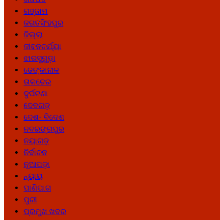
ଗଞ୍ଜାମ
ଜଗତସିଂହପୁର
ଜିଲ୍ଲା
ଜୀବନଚର୍ଯ୍ୟା
ଝାରସୁଗୁଡ଼ା
ଢେଙ୍କାନାଳ
ତାଳଚେର
ଦୁର୍ଘଟଣା
ଦେବଗଡ଼
ଦେଶ- ବିଦେଶ
ନବରଙ୍ଗପୁର
ନୟାଗଡ଼
ନିର୍ବାଚନ
ନୂଆପଡ଼ା
ନ୍ୟାୟ
ପାଣିପାଗ
ପୁରୀ
ପ୍ରମୁଖ ଖବର