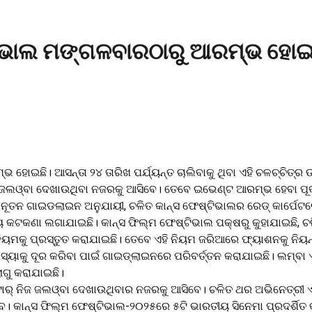
୍ଟିଭାଲ ମଙ୍ଗଳବାରଠାରୁ ଆରମ୍ଭ ହୋଇ
 ହୋଇଛି। ଆସନ୍ତା ୨୪ ତାରିଖ ପର୍ଯ୍ୟନ୍ତ ଚାଲିବାକୁ ଥିବା ଏହି ଚଳଚ୍ଚିତ୍
ାନଙ୍କ ଜଲଓ୍ବା ଦେଖାଉଥିବା ନଜରକୁ ଆସିବେ। ତେବେ ଇଭେଣ୍ଟ ଆରମ୍ଭ ହେବା 
ି। ନୂତନ ଗାଇଡଲାଇନ ଅନୁଯାୟୀ, ଚଳିତ କାନ୍ସ ଫେଷ୍ଟିଭାଲର ରେଡ୍‌ କାର୍ପେଟର
ଣା ଲଗାଯାଇଛି। କାନ୍ସ ଫିଲ୍ମ ଫେଷ୍ଟିଭାଲ ପକ୍ଷରୁ କୁହାଯାଇଛି, ଚଳିତ ଥର
ତନ ନିୟମକୁ ପ୍ରସ୍ତୁତ କରାଯାଇଛି। ତେବେ ଏହି ନିୟମ ଜରିଆରେ ଫ୍ୟାଶନକୁ ନି
ମସ୍ୟାକୁ ଦୂର କରିବା ପାଇଁ ଗାଇଡ୍‌ଲାଇନରେ ପରିବର୍ତ୍ତନ କରାଯାଇଛି। ଲମ୍
ଲାଗୁ କରାଯାଇଛି।
ର୍‌ ନିଜ ଜଲଓ୍ବା ଦେଖାଉଥିବାର ନଜରକୁ ଆସିବେ। ଚଳିତ ଥର ଅଭିନେତ୍ରୀ ଐଶ
। କାନ୍ସ ଫିଲ୍ମ ଫେଷ୍ଟିଭାଲ-୨୦୨୫ରେ ୫ଟି ଭାରତୀୟ ସିନେମା ପ୍ରଦର୍ଶିତ କ