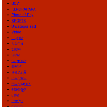
GOVT
KENDRAPARA
Photo of Day
SPORTS
Uncategorized
Video
ଅନୁଗୁଳ
ଅପରାଧ
ଆଇନ
କଟକ
କନ୍ଧମାଳ
କରୋନା
କଳାହାଣ୍ଡି
କେନ୍ଦୁଝର
କେନ୍ଦ୍ରାପଡ଼ା
କୋରାପୁଟ
ଖେଳ
ଖୋର୍ଦ୍ଧା
ଗଜପତି