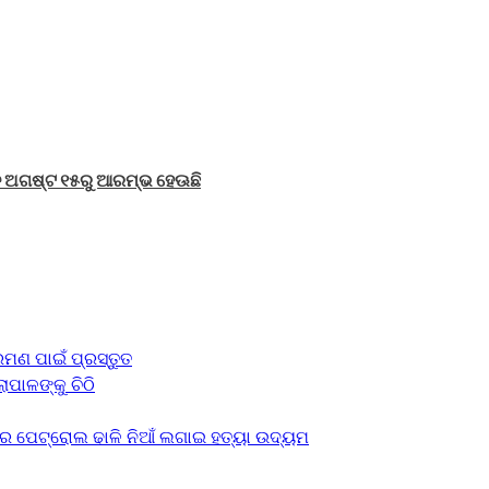
ିତ ଅଗଷ୍ଟ ୧୫ରୁ ଆରମ୍ଭ ହେଊଛି
ମଣ ପାଇଁ ପ୍ରସ୍ତୁତ
ାପାଳଙ୍କୁ ଚିଠି
େ ପେଟ୍ରୋଲ ଢାଳି ନିଆଁ ଲଗାଇ ହତ୍ୟା ଉଦ୍ୟମ