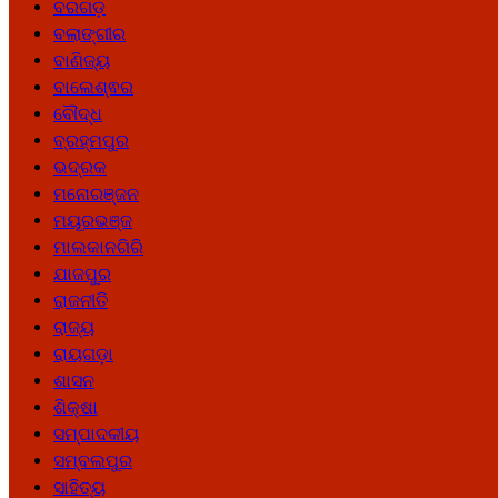
ବରଗଡ଼
ବଲାଙ୍ଗୀର
ବାଣିଜ୍ୟ
ବାଲେଶ୍ଵର
ବୌଦ୍ଧ
ବ୍ରହ୍ମପୁର
ଭଦ୍ରକ
ମନୋରଞ୍ଜନ
ମୟୂରଭଞ୍ଜ
ମାଲକାନଗିରି
ଯାଜପୁର
ରାଜନୀତି
ରାଜ୍ୟ
ରାୟଗଡ଼ା
ଶାସନ
ଶିକ୍ଷା
ସମ୍ପାଦକୀୟ
ସମ୍ବଲପୁର
ସାହିତ୍ୟ