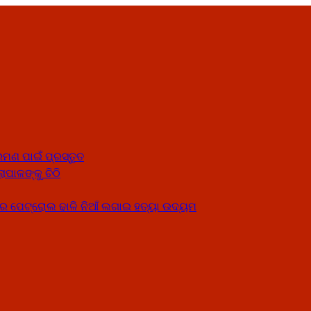
ମଣ ପାଇଁ ପ୍ରସ୍ତୁତ
ାପାଳଙ୍କୁ ଚିଠି
େ ପେଟ୍ରୋଲ ଢାଳି ନିଆଁ ଲଗାଇ ହତ୍ୟା ଉଦ୍ୟମ