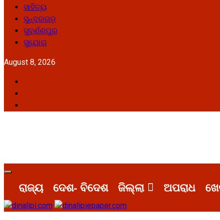
ସାହିତ୍ୟ
ସୁନ୍ଦରଗଡ଼
ସୁବର୍ଣ୍ଣପୁର
ସୁଯୋଗ
August 8, 2026
Facebook
Twitter
Youtube
Primary
Menu
ରାଜ୍ୟ
ଦେଶ- ବିଦେଶ
ଜିଲ୍ଲା
ଅପରାଧ
ଖେ