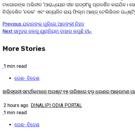
ଟାଗୋରଙ୍କ ଅଭିନୀତ ‘ଆରାନ୍‌ୟେର ଦୀନ ରାତ୍ରୀ’କୁ ପ୍ରଦର୍ଶିତ କରାଯିବ। ସେହ
ନିର୍ଦ୍ଦେଶିତ ‘ଚରକ’ ଏବଂ ସତ୍ୟଜିତ ରାୟ ଫିଲ୍ମ ଆଣ୍ଡ୍‌ ଟେଲିଭିଜନ ଇନ୍‌ଷ୍ଟି
Previous
ଯବାନଙ୍କ ଗୁଳିରେ ଆତଙ୍କୀ ନିହତ
Continue
Next
ସମୁଦ୍ର ଜଳରୁ ୟୁରାନିୟମ ବାହାର କରୁଛି ଚୀନ୍
Reading
More Stories
1 min read
ଦେଶ- ବିଦେଶ
ଖଲିସ୍ତାନୀ ସମର୍ଥକମାନେ ଅଗଷ୍ଟ ୧୫ ତାରିଖରେ ବଡ଼ ଧରଣର ଆକ୍ରମଣ ପାଇ
2 hours ago
DINALIPI ODIA PORTAL
1 min read
ଦେଶ- ବିଦେଶ