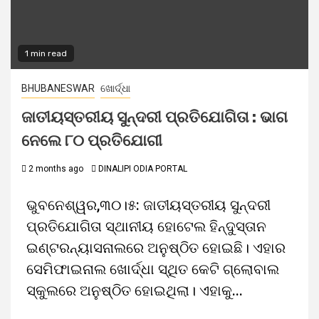
1 min read
BHUBANESWAR
ଖୋର୍ଦ୍ଧା
ଜାତୀୟସ୍ତରୀୟ ସୁନ୍ଦରୀ ପ୍ରତିଯୋଗିତା : ଭାଗ
ନେଲେ ୮୦ ପ୍ରତିଯୋଗୀ
2 months ago
DINALIPI ODIA PORTAL
ଭୁବନେଶ୍ୱର,୩୦।୫: ଜାତୀୟସ୍ତରୀୟ ସୁନ୍ଦରୀ
ପ୍ରତିଯୋଗିତା ସ୍ଥାନୀୟ ହୋଟେଲ ହିନ୍ଦୁସ୍ତାନ
ଇଣ୍ଟରନ୍ୟାସନାଲରେ ଅନୁଷ୍ଠିତ ହୋଇଛି। ଏହାର
ସେମିଫାଇନାଲ ଖୋର୍ଦ୍ଧା ସ୍ଥିତ କେଟି ଗ୍ଲୋବାଲ
ସ୍କୁଲରେ ଅନୁଷ୍ଠିତ ହୋଇଥିଲା। ଏହାକୁ...