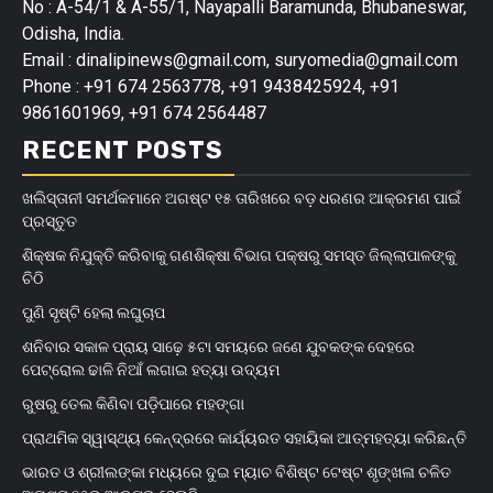
No : A-54/1 & A-55/1, Nayapalli Baramunda, Bhubaneswar,
Odisha, India.
Email : dinalipinews@gmail.com, suryomedia@gmail.com
Phone : +91 674 2563778, +91 9438425924, +91
9861601969, +91 674 2564487
RECENT POSTS
ଖଲିସ୍ତାନୀ ସମର୍ଥକମାନେ ଅଗଷ୍ଟ ୧୫ ତାରିଖରେ ବଡ଼ ଧରଣର ଆକ୍ରମଣ ପାଇଁ
ପ୍ରସ୍ତୁତ
ଶିକ୍ଷକ ନିଯୁକ୍ତି କରିବାକୁ ଗଣଶିକ୍ଷା ବିଭାଗ ପକ୍ଷରୁ ସମସ୍ତ ଜିଲ୍ଲାପାଳଙ୍କୁ
ଚିଠି
ପୁଣି ସୃଷ୍ଟି ହେଲା ଲଘୁଚାପ
ଶନିବାର ସକାଳ ପ୍ରାୟ ସାଢ଼େ ୫ଟା ସମୟରେ ଜଣେ ଯୁବକଙ୍କ ଦେହରେ
ପେଟ୍ରୋଲ ଢାଳି ନିଆଁ ଲଗାଇ ହତ୍ୟା ଉଦ୍ୟମ
ରୁଷରୁ ତେଲ କିଣିବା ପଡ଼ିପାରେ ମହଙ୍ଗା
ପ୍ରାଥମିକ ସ୍ୱାସ୍ଥ୍ୟ କେନ୍ଦ୍ରରେ କାର୍ଯ୍ୟରତ ସହାୟିକା ଆତ୍ମହତ୍ୟା କରିଛନ୍ତି
ଭାରତ ଓ ଶ୍ରୀଲଙ୍କା ମଧ୍ୟରେ ଦୁଇ ମ୍ୟାଚ ବିଶିଷ୍ଟ ଟେଷ୍ଟ ଶୃଙ୍ଖଳା ଚଳିତ