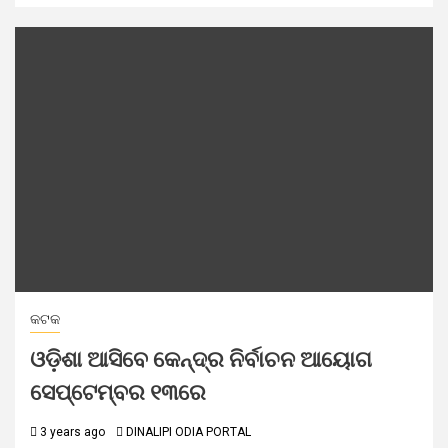
କଟକ
ଓଡ଼ିଶା ଆସିବେ କେନ୍ଦ୍ର ନିର୍ବାଚନ ଆୟୋଗ
ସେପ୍ଟେମ୍ବର ୧୩ରେ
3 years ago
DINALIPI ODIA PORTAL