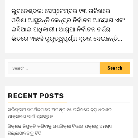
ଭୁବନେଶ୍ବର: ସେପ୍ଟେମ୍ବର ୧୩ ତାରିଖରେ
ଓଡ଼ିଶା ଆସୁଛନ୍ତି କେନ୍ଦ୍ର ନିର୍ବାଚନ ଆୟୋଗ ଏବଂ
ଇସିଆଇ ଅଧିକାରୀ। ଆଗୁଆ ନିର୍ବାଚନ ଚର୍ଚ୍ଚା
ଭିତରେ ଏଭଳି ଗୁରୁତ୍ୱପୂର୍ଣ୍ଣ ସୂଚନା ଦେଇଛନ୍ତି...
RECENT POSTS
ଖଲିସ୍ତାନୀ ସମର୍ଥକମାନେ ଅଗଷ୍ଟ ୧୫ ତାରିଖରେ ବଡ଼ ଧରଣର
ଆକ୍ରମଣ ପାଇଁ ପ୍ରସ୍ତୁତ
ଶିକ୍ଷକ ନିଯୁକ୍ତି କରିବାକୁ ଗଣଶିକ୍ଷା ବିଭାଗ ପକ୍ଷରୁ ସମସ୍ତ
ଜିଲ୍ଲାପାଳଙ୍କୁ ଚିଠି