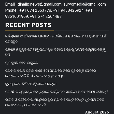
Email : dinalipinews@gmail.com, suryomedia@gmail.com
Phone : +91 674 2563778, +91 9438425924, +91
9861601969, +91 674 2564487
RECENT POSTS
ଖଲିସ୍ତାନୀ ସମର୍ଥକମାନେ ଅଗଷ୍ଟ ୧୫ ତାରିଖରେ ବଡ଼ ଧରଣର ଆକ୍ରମଣ ପାଇଁ
ପ୍ରସ୍ତୁତ
ଶିକ୍ଷକ ନିଯୁକ୍ତି କରିବାକୁ ଗଣଶିକ୍ଷା ବିଭାଗ ପକ୍ଷରୁ ସମସ୍ତ ଜିଲ୍ଲାପାଳଙ୍କୁ
ଚିଠି
ପୁଣି ସୃଷ୍ଟି ହେଲା ଲଘୁଚାପ
ଶନିବାର ସକାଳ ପ୍ରାୟ ସାଢ଼େ ୫ଟା ସମୟରେ ଜଣେ ଯୁବକଙ୍କ ଦେହରେ
ପେଟ୍ରୋଲ ଢାଳି ନିଆଁ ଲଗାଇ ହତ୍ୟା ଉଦ୍ୟମ
ରୁଷରୁ ତେଲ କିଣିବା ପଡ଼ିପାରେ ମହଙ୍ଗା
ପ୍ରାଥମିକ ସ୍ୱାସ୍ଥ୍ୟ କେନ୍ଦ୍ରରେ କାର୍ଯ୍ୟରତ ସହାୟିକା ଆତ୍ମହତ୍ୟା କରିଛନ୍ତି
ଭାରତ ଓ ଶ୍ରୀଲଙ୍କା ମଧ୍ୟରେ ଦୁଇ ମ୍ୟାଚ ବିଶିଷ୍ଟ ଟେଷ୍ଟ ଶୃଙ୍ଖଳା ଚଳିତ
ଅଗଷ୍ଟ ୧୫ରୁ ଆରମ୍ଭ ହେଊଛି
August 2026