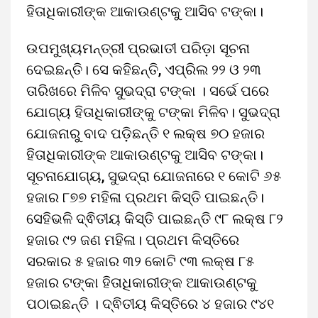
ହିତାଧିକାରୀଙ୍କ ଆକାଉଣ୍ଟକୁ ଆସିବ ଟଙ୍କା।
ଉପମୁଖ୍ୟମନ୍ତ୍ରୀ ପ୍ରଭାତୀ ପରିଡ଼ା ସୂଚନା
ଦେଇଛନ୍ତି। ସେ କହିଛନ୍ତି, ଏପ୍ରିଲ ୨୨ ଓ ୨୩
ତାରିଖରେ ମିଳିବ ସୁଭଦ୍ରା ଟଙ୍କା । ସର୍ଭେ ପରେ
ଯୋଗ୍ୟ ହିତାଧିକାରୀଙ୍କୁ ଟଙ୍କା ମିଳିବ। ସୁଭଦ୍ରା
ଯୋଜନାରୁ ବାଦ ପଡ଼ିଛନ୍ତି ୧ ଲକ୍ଷ ୭୦ ହଜାର
ହିତାଧିକାରୀଙ୍କ ଆକାଉଣ୍ଟକୁ ଆସିବ ଟଙ୍କା।
ସୂଚନାଯୋଗ୍ୟ, ସୁଭଦ୍ରା ଯୋଜନାରେ ୧ କୋଟି ୬୫
ହଜାର ୮୭୭ ମହିଳା ପ୍ରଥମ କିସ୍ତି ପାଇଛନ୍ତି।
ସେହିଭଳି ଦ୍ଵିତୀୟ କିସ୍ତି ପାଇଛନ୍ତି ୯୮ ଲକ୍ଷ ୮୨
ହଜାର ୯୨ ଜଣ ମହିଳା। ପ୍ରଥମ କିସ୍ତିରେ
ସରକାର ୫ ହଜାର ୩୨ କୋଟି ୯୩ ଲକ୍ଷ ୮୫
ହଜାର ଟଙ୍କା ହିତାଧିକାରୀଙ୍କ ଆକାଉଣ୍ଟକୁ
ପଠାଇଛନ୍ତି । ଦ୍ଵିତୀୟ କିସ୍ତିରେ ୪ ହଜାର ୯୪୧