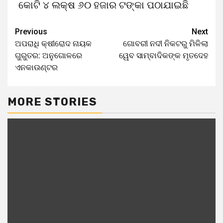
କୋଟି ୪ ଲକ୍ଷ ୬୦ ହଜାର ଟଙ୍କା ପଠାଯାଇଛି
Previous
Next
ଅପରାଧି କ୍ଷୀରୋଦ ନାୟକ
ଗୋବରୀ ନଦୀ ନିକଟରୁ ମିଳିଲା
ଗୁରୁତର: ଅନୁଗୋଳରେ
ୱେବ ସାମ୍ବାଦିକଙ୍କ ମୃତଦେହ
ଏନକାଉଣ୍ଟର
MORE STORIES