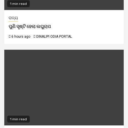
1 min read
ରାଜ୍ୟ
ପୁଣି ସୃଷ୍ଟି ହେଲା ଲଘୁଚାପ
6 hours ago
DINALIPI ODIA PORTAL
1 min read