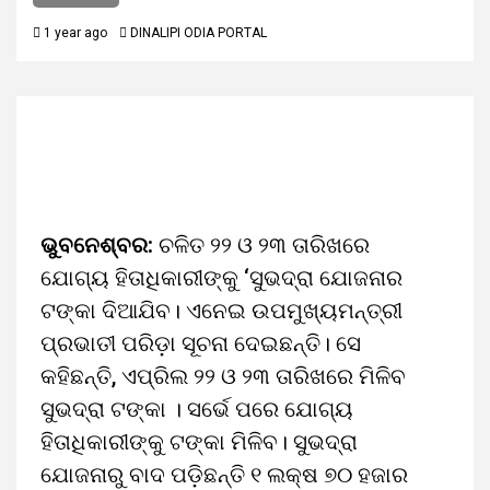
1 year ago
DINALIPI ODIA PORTAL
ଭୁବନେଶ୍ବର:
ଚଳିତ ୨୨ ଓ ୨୩ ତାରିଖରେ
ଯୋଗ୍ୟ ହିତାଧିକାରୀଙ୍କୁ ‘ସୁଭଦ୍ରା ଯୋଜନାର
ଟଙ୍କା ଦିଆଯିବ। ଏନେଇ ଉପମୁଖ୍ୟମନ୍ତ୍ରୀ
ପ୍ରଭାତୀ ପରିଡ଼ା ସୂଚନା ଦେଇଛନ୍ତି। ସେ
କହିଛନ୍ତି, ଏପ୍ରିଲ ୨୨ ଓ ୨୩ ତାରିଖରେ ମିଳିବ
ସୁଭଦ୍ରା ଟଙ୍କା । ସର୍ଭେ ପରେ ଯୋଗ୍ୟ
ହିତାଧିକାରୀଙ୍କୁ ଟଙ୍କା ମିଳିବ। ସୁଭଦ୍ରା
ଯୋଜନାରୁ ବାଦ ପଡ଼ିଛନ୍ତି ୧ ଲକ୍ଷ ୭୦ ହଜାର