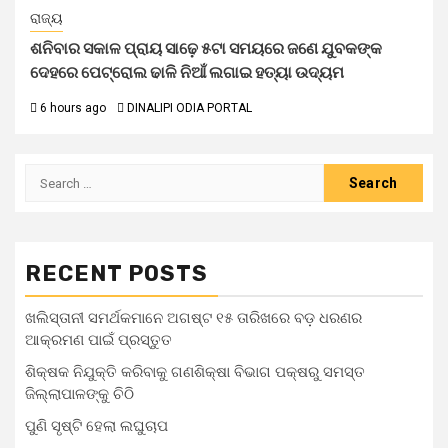
ରାଜ୍ୟ
ଶନିବାର ସକାଳ ପ୍ରାୟ ସାଢ଼େ ୫ଟା ସମୟରେ ଜଣେ ଯୁବକଙ୍କ
ଦେହରେ ପେଟ୍ରୋଲ ଢାଳି ନିଆଁ ଲଗାଇ ହତ୍ୟା ଉଦ୍ୟମ
6 hours ago
DINALIPI ODIA PORTAL
RECENT POSTS
ଖଲିସ୍ତାନୀ ସମର୍ଥକମାନେ ଅଗଷ୍ଟ ୧୫ ତାରିଖରେ ବଡ଼ ଧରଣର
ଆକ୍ରମଣ ପାଇଁ ପ୍ରସ୍ତୁତ
ଶିକ୍ଷକ ନିଯୁକ୍ତି କରିବାକୁ ଗଣଶିକ୍ଷା ବିଭାଗ ପକ୍ଷରୁ ସମସ୍ତ
ଜିଲ୍ଲାପାଳଙ୍କୁ ଚିଠି
ପୁଣି ସୃଷ୍ଟି ହେଲା ଲଘୁଚାପ