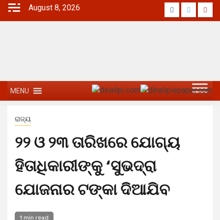
August 8, 2026
MENU
ରାଜ୍ୟ
୨୨ ଓ ୨୩ ତାରିଖରେ ଯୋଗ୍ୟ
ହିତାଧିକାରୀଙ୍କୁ ‘ସୁଭଦ୍ରା
ଯୋଜନାର ଟଙ୍କା ଦିଆଯିବ
1 min read