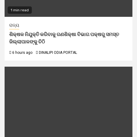
1 min read
ରାଜ୍ୟ
ଶିକ୍ଷକ ନିଯୁକ୍ତି କରିବାକୁ ଗଣଶିକ୍ଷା ବିଭାଗ ପକ୍ଷରୁ ସମସ୍ତ
ଜିଲ୍ଲାପାଳଙ୍କୁ ଚିଠି
6 hours ago
DINALIPI ODIA PORTAL