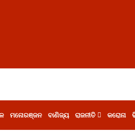
ଳ
ମନୋରଞ୍ଜନ
ବାଣିଜ୍ୟ
ରାଜନୀତି
କରୋନା
ଭ