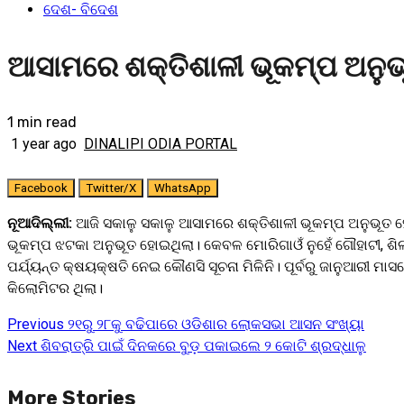
ଦେଶ- ବିଦେଶ
ଆସାମରେ ଶକ୍ତିଶାଳୀ ଭୂକମ୍ପ ଅନୁଭ
1 min read
1 year ago
DINALIPI ODIA PORTAL
Facebook
Twitter/X
WhatsApp
ନୂଆଦିଲ୍ଲୀ:
ଆଜି ସକାଳୁ ସକାଳୁ ଆସାମରେ ଶକ୍ତିଶାଳୀ ଭୂକମ୍ପ ଅନୁଭୂତ ହୋ
ଭୂକମ୍ପ ଝଟକା ଅନୁଭୂତ ହୋଇଥିଲା। କେବଳ ମୋରିଗାଓଁ ନୁହେଁ ଗୌହାଟୀ, ଶି
ପର୍ଯ୍ୟନ୍ତ କ୍ଷୟକ୍ଷତି ନେଇ କୌଣସି ସୂଚନା ମିଳିନି। ପୂର୍ବରୁ ଜାନୁଆରୀ
କିଲୋମିଟର ଥିଲା।
Previous
୨୧ରୁ ୨୮କୁ ବଢିପାରେ ଓଡିଶାର ଲୋକସଭା ଆସନ ସଂଖ୍ୟା
Continue
Next
ଶିବରାତ୍ରି ପାଇଁ ଦିନକରେ ବୁଡ଼ ପକାଇଲେ ୨ କୋଟି ଶ୍ରଦ୍ଧାଳୁ
Reading
More Stories