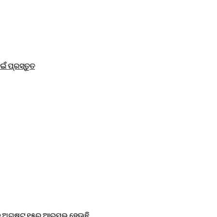
ଁ ପ୍ରସ୍ତୁତ
ିତ ଅଗଷ୍ଟ ୧୫ରୁ ଆରମ୍ଭ ହେଊଛି