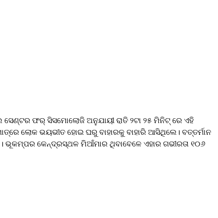
ସେଣ୍ଟର ଫର୍ ସିସମୋଲୋଜି ଅନୁଯାୟୀ ରାତି ୨ଟା ୨୫ ମିନିଟ୍ ରେ ଏହି
ମାତ୍ରେ ଲୋକ ଭୟଭୀତ ହୋଇ ଘରୁ ବାହାରକୁ ବାହାରି ଆସିଥିଲେ। ବତ୍ତର୍ମାନ
ଥିଲା। ଭୂକମ୍ପର କେନ୍ଦ୍ରସ୍ଥଳ ମିଆଁମାର ଥିବାବେଳେ ଏହାର ଗଭୀରତା ୧୦୬