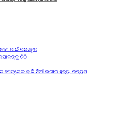
ମଣ ପାଇଁ ପ୍ରସ୍ତୁତ
ାପାଳଙ୍କୁ ଚିଠି
େ ପେଟ୍ରୋଲ ଢାଳି ନିଆଁ ଲଗାଇ ହତ୍ୟା ଉଦ୍ୟମ