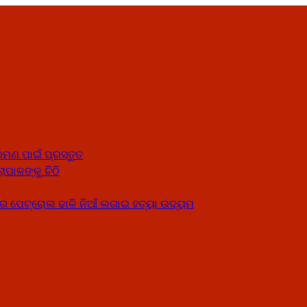
ମଣ ପାଇଁ ପ୍ରସ୍ତୁତ
ାପାଳଙ୍କୁ ଚିଠି
େ ପେଟ୍ରୋଲ ଢାଳି ନିଆଁ ଲଗାଇ ହତ୍ୟା ଉଦ୍ୟମ