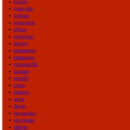
ବରଗଡ଼
ବଲାଙ୍ଗୀର
ବାଣିଜ୍ୟ
ବାଲେଶ୍ଵର
ବୌଦ୍ଧ
ବ୍ରହ୍ମପୁର
ଭଦ୍ରକ
ମନୋରଞ୍ଜନ
ମୟୂରଭଞ୍ଜ
ମାଲକାନଗିରି
ଯାଜପୁର
ରାଜନୀତି
ରାଜ୍ୟ
ରାୟଗଡ଼ା
ଶାସନ
ଶିକ୍ଷା
ସମ୍ପାଦକୀୟ
ସମ୍ବଲପୁର
ସାହିତ୍ୟ