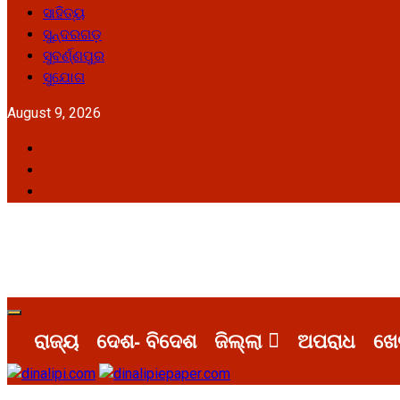
ସାହିତ୍ୟ
ସୁନ୍ଦରଗଡ଼
ସୁବର୍ଣ୍ଣପୁର
ସୁଯୋଗ
August 9, 2026
Facebook
Twitter
Youtube
Primary
Menu
ରାଜ୍ୟ
ଦେଶ- ବିଦେଶ
ଜିଲ୍ଲା
ଅପରାଧ
ଖେ