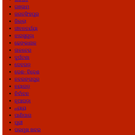
ଗଞ୍ଜାମ
ଜଗତସିଂହପୁର
ଜିଲ୍ଲା
ଜୀବନଚର୍ଯ୍ୟା
ଝାରସୁଗୁଡ଼ା
ଢେଙ୍କାନାଳ
ତାଳଚେର
ଦୁର୍ଘଟଣା
ଦେବଗଡ଼
ଦେଶ- ବିଦେଶ
ନବରଙ୍ଗପୁର
ନୟାଗଡ଼
ନିର୍ବାଚନ
ନୂଆପଡ଼ା
ନ୍ୟାୟ
ପାଣିପାଗ
ପୁରୀ
ପ୍ରମୁଖ ଖବର