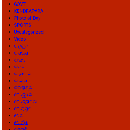
GOVT
KENDRAPARA
Photo of Day
SPORTS
Uncategorized
Video
ଅନୁଗୁଳ
ଅପରାଧ
ଆଇନ
କଟକ
କନ୍ଧମାଳ
କରୋନା
କଳାହାଣ୍ଡି
କେନ୍ଦୁଝର
କେନ୍ଦ୍ରାପଡ଼ା
କୋରାପୁଟ
ଖେଳ
ଖୋର୍ଦ୍ଧା
ଗଜପତି