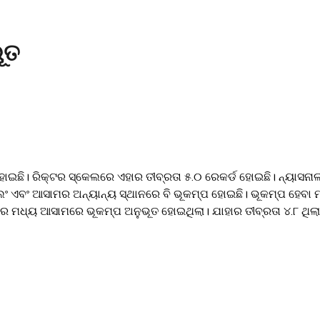
ୂତ
ଇଛି। ରିକ୍ଟର ସ୍କେଲରେ ଏହାର ତୀବ୍ରତା ୫.୦ ରେକର୍ଡ ହୋଇଛି। ନ୍ୟାସନାଲ 
ଲଂ ଏବଂ ଆସାମର ଅନ୍ୟାନ୍ୟ ସ୍ଥାନରେ ବି ଭୂକମ୍ପ ହୋଇଛି। ଭୂକମ୍ପ ହେବା 
 ମାସରେ ମଧ୍ୟ ଆସାମରେ ଭୂକମ୍ପ ଅନୁଭୂତ ହୋଇଥିଲା। ଯାହାର ତୀବ୍ରତା ୪.୮ 