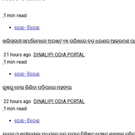
1 min read
ଦେଶ- ବିଦେଶ
ଖଲିସ୍ତାନୀ ସମର୍ଥକମାନେ ଅଗଷ୍ଟ ୧୫ ତାରିଖରେ ବଡ଼ ଧରଣର ଆକ୍ରମଣ ପାଇ
21 hours ago
DINALIPI ODIA PORTAL
1 min read
ଦେଶ- ବିଦେଶ
ରୁଷରୁ ତେଲ କିଣିବା ପଡ଼ିପାରେ ମହଙ୍ଗା
22 hours ago
DINALIPI ODIA PORTAL
1 min read
ଦେଶ- ବିଦେଶ
ଭାରତ ଓ ଶ୍ରୀଲଙ୍କା ମଧ୍ୟରେ ଦୁଇ ମ୍ୟାଚ ବିଶିଷ୍ଟ ଟେଷ୍ଟ ଶୃଙ୍ଖଳା ଚଳ