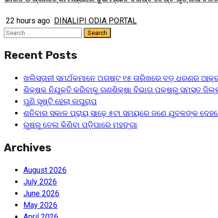
22 hours ago
DINALIPI ODIA PORTAL
Search
for:
Recent Posts
ଖଲିସ୍ତାନୀ ସମର୍ଥକମାନେ ଅଗଷ୍ଟ ୧୫ ତାରିଖରେ ବଡ଼ ଧରଣର ଆକ୍ର
ଶିକ୍ଷକ ନିଯୁକ୍ତି କରିବାକୁ ଗଣଶିକ୍ଷା ବିଭାଗ ପକ୍ଷରୁ ସମସ୍ତ ଜିଲ୍ଲ
ପୁଣି ସୃଷ୍ଟି ହେଲା ଲଘୁଚାପ
ଶନିବାର ସକାଳ ପ୍ରାୟ ସାଢ଼େ ୫ଟା ସମୟରେ ଜଣେ ଯୁବକଙ୍କ ଦେହର
ରୁଷରୁ ତେଲ କିଣିବା ପଡ଼ିପାରେ ମହଙ୍ଗା
Archives
August 2026
July 2026
June 2026
May 2026
April 2026