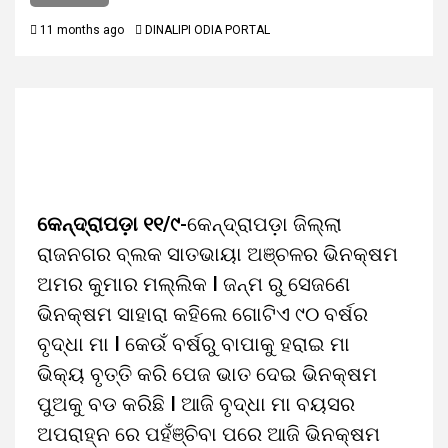
11 months ago
DINALIPI ODIA PORTAL
କେନ୍ଦ୍ରାପଡ଼ା ୧୧/୯
-କେନ୍ଦ୍ରାପଡ଼ା ଜିଲ୍ଲା
ରାଜନଗର ବ୍ଲକ ସାତଭାୟା ଅଞ୍ଚଳର ଭିନକ୍ଷମ
ଅମର କୁମାର ମଲ୍ଲିକ I ଜନ୍ମ ରୁ ସେଜଣେ
ଭିନକ୍ଷମ ସାହାରା କହିଲେ ଗୋଟିଏ ୯୦ ବର୍ଷର
ବୃଦ୍ଧା ମା I କେଉଁ ବର୍ଷରୁ ବାପାକୁ ହରାଇ ମା
ଭିକ୍ୟ ବୃତ୍ତି କରି ପେଜ ଭାତ ଦେଇ ଭିନକ୍ଷମ
ପୁଅକୁ ବଡ କରିଛି I ଆଜି ବୃଦ୍ଧା ମା ବୟସର
ଅପରାହ୍ନ ରେ ପହଁଞ୍ଚିବା ପରେ ଆଜି ଭିନକ୍ଷମ