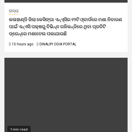
ରାଜ୍ୟ
କଳାହାଣ୍ଡି ଜିଲା କେସିଙ୍ଗା ଏନ୍‌ଏ୍‌ସିର ୧୨ଟି ଓ୍ବାର୍ଡରେ ମଶା ନିବାରଣ
ପାଇଁ ଏନ୍‌ଏସି ପକ୍ଷରୁ ବିଭିନ୍ନ ଗଳିକନ୍ଦିରେ ଥିବା ପ୍ରତିଟି
ଡ୍ରେନ୍‌ରେ ମଶାତେଲ ପକାଯାଉଛି
15 hours ago
DINALIPI ODIA PORTAL
1 min read