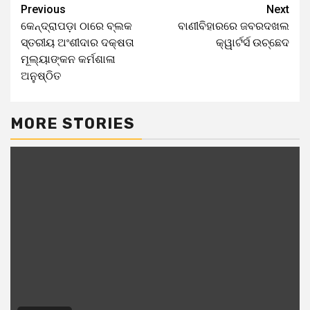
Previous
Next
କେନ୍ଦ୍ରାପଡ଼ା ଠାରେ ବ୍ଲକ
ବାଣୀବିହାରରେ ଜବରଦଖଲ
ସ୍ତରୀୟ ଅଂଶୀଦାର ଦକ୍ଷତା
କ୍ୱାର୍ଟର୍ସ ଉଚ୍ଛେଦ
ମୂଲ୍ୟାଙ୍କନ କର୍ମଶାଳା
ଅନୁଷ୍ଠିତ
MORE STORIES