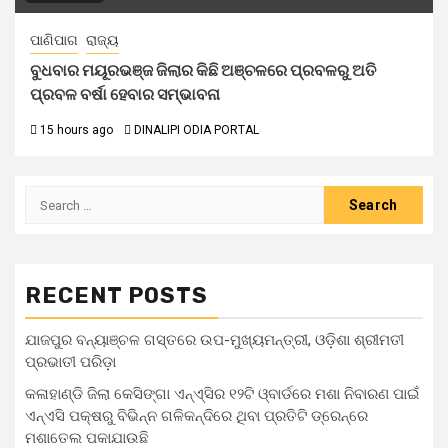
ପାଣିପାଗ
ରାଜ୍ୟ
ବୁଧବାର ମୟୂରଭଞ୍ଜ ଜିଲାର କିଛି ଅଞ୍ଚଳରେ ପ୍ରବଳରୁ ଅତି
ପ୍ରବଳ ବର୍ଷା ହେବାର ସମ୍ଭାବନା
15 hours ago
DINALIPI ODIA PORTAL
RECENT POSTS
ଯାଜପୁର ବନ୍ୟାଞ୍ଚଳ ଗସ୍ତରେ ଉପ-ମୁଖ୍ୟମନ୍ତ୍ରୀ, ଓଡ଼ିଶା ଶ୍ରୀମତୀ
ପ୍ରଭାତୀ ପରିଡ଼ା
କଳାହାଣ୍ଡି ଜିଲା କେସିଙ୍ଗା ଏନ୍‌ଏ୍‌ସିର ୧୨ଟି ଓ୍ବାର୍ଡରେ ମଶା ନିବାରଣ ପାଇଁ
ଏନ୍‌ଏସି ପକ୍ଷରୁ ବିଭିନ୍ନ ଗଳିକନ୍ଦିରେ ଥିବା ପ୍ରତିଟି ଡ୍ରେନ୍‌ରେ
ମଶାତେଲ ପକାଯାଉଛି