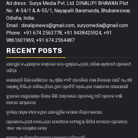
Ad dress : Surya Media Pvt. Ltd. DINALIPI BHAWAN Plot
No : A-54/1 & A-55/1, Nayapalli Baramunda, Bhubaneswar,
Odisha, India.
Email : dinalipinews@gmail.com, suryomedia@gmail.com
Phone : +91 674 2563778, +91 9438425924, +91
9861601969, +91 674 2564487
RECENT POSTS
ଯାଜପୁର ବନ୍ୟାଞ୍ଚଳ ଗସ୍ତରେ ଉପ-ମୁଖ୍ୟମନ୍ତ୍ରୀ, ଓଡ଼ିଶା ଶ୍ରୀମତୀ ପ୍ରଭାତୀ
ପରିଡ଼ା
କଳାହାଣ୍ଡି ଜିଲା କେସିଙ୍ଗା ଏନ୍‌ଏ୍‌ସିର ୧୨ଟି ଓ୍ବାର୍ଡରେ ମଶା ନିବାରଣ ପାଇଁ ଏନ୍‌ଏସି
ପକ୍ଷରୁ ବିଭିନ୍ନ ଗଳିକନ୍ଦିରେ ଥିବା ପ୍ରତିଟି ଡ୍ରେନ୍‌ରେ ମଶାତେଲ ପକାଯାଉଛି
ବୁଧବାର ମୟୂରଭଞ୍ଜ ଜିଲାର କିଛି ଅଞ୍ଚଳରେ ପ୍ରବଳରୁ ଅତି ପ୍ରବଳ ବର୍ଷା
ହେବାର ସମ୍ଭାବନା
ତୃତୀୟ ପକ୍ଷ ବୀମା ନଥିବା ଯାନଗୁଡ଼ିକ ଉପରେ ନିୟମ କଠୋର
ପ୍ରଧାନମନ୍ତ୍ରୀ ନରେନ୍ଦ୍ର ମୋଦୀଙ୍କ ଫେସବୁକ୍ ଭିଡିଓ ହଟାଇବା ପ୍ରସଙ୍ଗ
ଏବେ ଏକ ଗମ୍ଭୀର ମୋଡ଼
ରେଭେନ୍ସା ବିଶ୍ବବିଦ୍ୟାଳୟ ମଧ୍ୟରେ ବଢିଲା କଳି