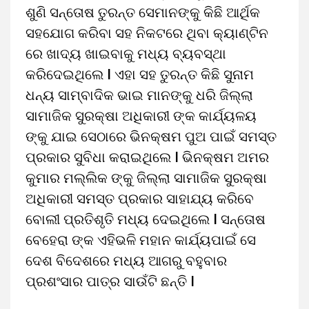
ଶୁଣି ସନ୍ତୋଷ ତୁରନ୍ତ ସେମାନଙ୍କୁ କିଛି ଆର୍ଥିକ
ସହଯୋଗ କରିବା ସହ ନିକଟରେ ଥିବା କ୍ୟାଣ୍ଟିନ
ରେ ଖାଦ୍ୟ ଖାଇବାକୁ ମଧ୍ୟ ବ୍ୟବସ୍ଥା
କରିଦେଇଥିଲେ I ଏହା ସହ ତୁରନ୍ତ କିଛି ସୁନାମ
ଧନ୍ୟ ସାମ୍ବାଦିକ ଭାଇ ମାନଙ୍କୁ ଧରି ଜିଲ୍ଲା
ସାମାଜିକ ସୁରକ୍ଷା ଅଧିକାରୀ ଙ୍କ କାର୍ଯ୍ୟଳୟ
ଙ୍କୁ ଯାଇ ସେଠାରେ ଭିନକ୍ଷମ ପୁଅ ପାଇଁ ସମସ୍ତ
ପ୍ରକାର ସୁବିଧା କରାଇଥିଲେ I ଭିନକ୍ଷମ ଅମର
କୁମାର ମଲ୍ଲିକ ଙ୍କୁ ଜିଲ୍ଲା ସାମାଜିକ ସୁରକ୍ଷା
ଅଧିକାରୀ ସମସ୍ତ ପ୍ରକାର ସାହାଯ୍ୟ କରିବେ
ବୋଲୀ ପ୍ରତିଶୃତି ମଧ୍ୟ ଦେଇଥିଲେ I ସନ୍ତୋଷ
ବେହେରା ଙ୍କ ଏହିଭଳି ମହାନ କାର୍ଯ୍ୟପାଇଁ ସେ
ଦେଶ ବିଦେଶରେ ମଧ୍ୟ ଆଗରୁ ବହୁବାର
ପ୍ରଶଂସାର ପାତ୍ର ସାଉଁଟି ଛନ୍ତି I