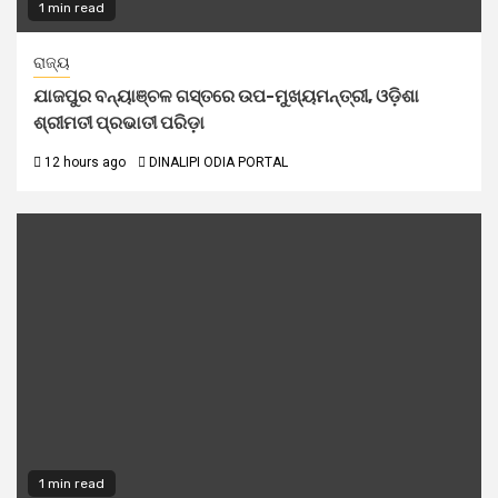
1 min read
ରାଜ୍ୟ
ଯାଜପୁର ବନ୍ୟାଞ୍ଚଳ ଗସ୍ତରେ ଉପ-ମୁଖ୍ୟମନ୍ତ୍ରୀ, ଓଡ଼ିଶା
ଶ୍ରୀମତୀ ପ୍ରଭାତୀ ପରିଡ଼ା
12 hours ago
DINALIPI ODIA PORTAL
1 min read