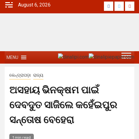
August 6, 2026
MENU
କେନ୍ଦ୍ରାପଡ଼ା
ରାଜ୍ୟ
ଅସହାୟ ଭିନକ୍ଷମ ପାଇଁ
ଦେବଦୁତ ସାଜିଲେ କହେଁଇପୁର
ସନ୍ତୋଷ ବେହେରା
1 min read