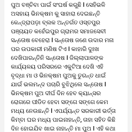
ପୁଅ ବଞ୍ଚିବା ପାଇଁ ସଂଘର୍ଷ କରୁଛି I ସେହିଭଳି
ଅସହାୟ ଭିନକ୍ଷମ କୁ ସାହାରା ଦେଇଛନ୍ତି
କେନ୍ଦ୍ରାପଡ଼ା ବ୍ଲକ ଅନ୍ତର୍ଗତ ଓସ୍ତପୁର
ପଞ୍ଚାୟତ କହେଁଇପୁର ଗ୍ରାମର ସମାଜସେବୀ
ସନ୍ତୋଷ ବେହେରା I ସନ୍ତୋଷ ଜଣେ ଉଦାର ମନା
ପର ଉପକାରୀ ମଣିଷ ଟିଏ I କାହାରି ଦୁଃଖ
ଦେଖିପାରନ୍ତିନି ସନ୍ତୋଷ I ଜିଲ୍ଲାପାଳଙ୍କ
କାର୍ଯ୍ୟଳୟ ପରିସରରେ ଏକୁଟିଆ ଦେଖି ଏହି
ବୃଦ୍ଧା ମା ଓ ଭିନକ୍ଷମ ପୁଅକୁ ତୁରନ୍ତ ଧାଇଁ
ଯାଇଁ ଭଲମନ୍ଦ ପଚାରି ବୁଝିଥିଲେ ସନ୍ତୋଷ I
ଭିନକ୍ଷମ ପୁଅ ଦୀର୍ଘ ଦିନ ହେବ କ୍ୟାନ୍ସର
ରୋଗରେ ପୀଡିତ ହେବା ସଙ୍ଗେ ସଙ୍ଗେ କେମ
ମଧ୍ୟ ନେଉଛନ୍ତି I ଏପର୍ଯ୍ୟନ୍ତ ସରକାରୀ ଭର୍ତ୍ତା
କିମ୍ବା ଘର ମଧ୍ୟ ପାଇନାହାନ୍ତି, ତାହା ସହିତ କିଛି
ଦିନ ହୋଇଯିବ ଖାଇ ନାହାନ୍ତି ମା ପୁଅ I ଏହି କଥା