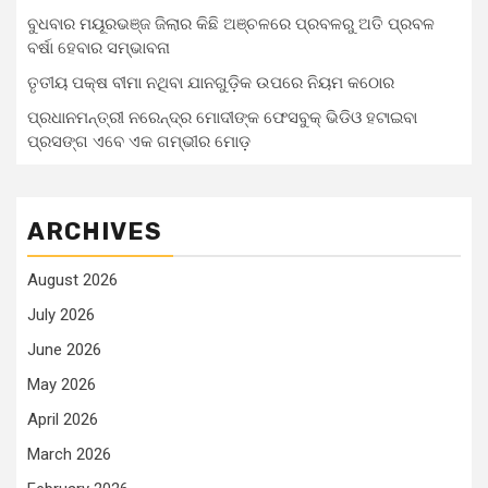
ବୁଧବାର ମୟୂରଭଞ୍ଜ ଜିଲାର କିଛି ଅଞ୍ଚଳରେ ପ୍ରବଳରୁ ଅତି ପ୍ରବଳ
ବର୍ଷା ହେବାର ସମ୍ଭାବନା
ତୃତୀୟ ପକ୍ଷ ବୀମା ନଥିବା ଯାନଗୁଡ଼ିକ ଉପରେ ନିୟମ କଠୋର
ପ୍ରଧାନମନ୍ତ୍ରୀ ନରେନ୍ଦ୍ର ମୋଦୀଙ୍କ ଫେସବୁକ୍ ଭିଡିଓ ହଟାଇବା
ପ୍ରସଙ୍ଗ ଏବେ ଏକ ଗମ୍ଭୀର ମୋଡ଼
ARCHIVES
August 2026
July 2026
June 2026
May 2026
April 2026
March 2026