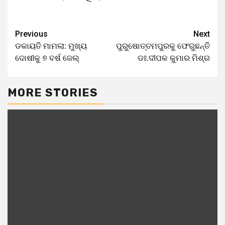
Previous
Next
ଡକାୟତି ମାମଲା: ମୁଖ୍ୟ
ପୁରୁଷୋତ୍ତମପୁରକୁ ଫେରୁଛନ୍ତି
ଦୋଷୀକୁ ୭ ବର୍ଷ ଜେଲ୍
ଡଃ.ଦୀପକ କୁମାର ମିଶ୍ର
MORE STORIES