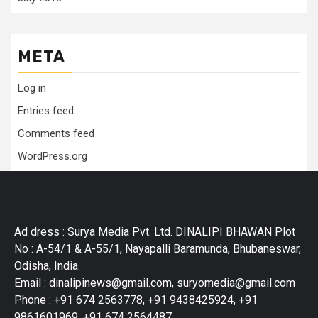
META
Log in
Entries feed
Comments feed
WordPress.org
Ad dress : Surya Media Pvt. Ltd. DINALIPI BHAWAN Plot
No : A-54/1 & A-55/1, Nayapalli Baramunda, Bhubaneswar,
Odisha, India.
Email : dinalipinews@gmail.com, suryomedia@gmail.com
Phone : +91 674 2563778, +91 9438425924, +91
9861601969, +91 674 2564487