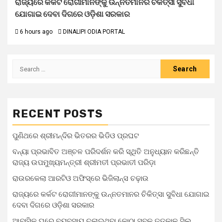
ରାଜ୍ୟରେ କର୍କଟ ରୋଗୀମାନଙ୍କୁ ଉନ୍ନତମାନର ଚିକିତ୍ସା ସୁବିଧା
ଯୋଗାଇ ଦେବା ଦିଗରେ ଓଡ଼ିଶା ସରକାର
6 hours ago
DINALIPI ODIA PORTAL
RECENT POSTS
ପୁଣିଥରେ ଶ୍ରୀମନ୍ଦିର ଭିତରର ଭିଡିଓ ପ୍ରଘଟ
ବନ୍ୟା ପ୍ରଭାବିତ ଅଞ୍ଚଳ ପରିଦର୍ଶନ କରି ସ୍ଥିତି ଅନୁଧ୍ୟାନ କରିଛନ୍ତି
ରାଜ୍ୟ ଉପମୁଖ୍ୟମନ୍ତ୍ରୀ ଶ୍ରୀମତୀ ପ୍ରଭାତୀ ପରିଡ଼ା
ରାଉରକେଲା ଆରଟିଓ ଅଫିସ୍‌ରେ ଭିଜିଲାନ୍ସ ଚଢ଼ାଉ
ରାଜ୍ୟରେ କର୍କଟ ରୋଗୀମାନଙ୍କୁ ଉନ୍ନତମାନର ଚିକିତ୍ସା ସୁବିଧା ଯୋଗାଇ
ଦେବା ଦିଗରେ ଓଡ଼ିଶା ସରକାର
ଆବାସିକ ଘରେ ବ୍ୟବସାୟ ଚଳାଇଥିବା କୋଠା ସବୁକୁ ତତ୍କାଳ ସିଲ୍‌