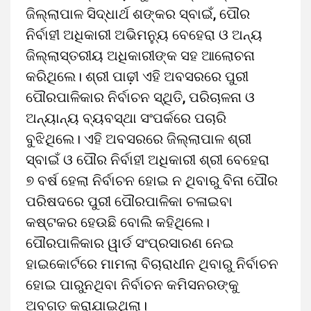
ଜିଲ୍ଲାପାଳ ସିଦ୍ଧାର୍ଥ ଶଙ୍କର ସ୍ବାଇଁ, ପୌର
ନିର୍ବାହୀ ଅଧିକାରୀ ଅଭିମନ୍ୟୁ ବେହେରା ଓ ଅନ୍ୟ
ଜିଲ୍ଲାସ୍ତରୀୟ ଅଧିକାରୀଙ୍କ ସହ ଆଲୋଚନା
କରିଥିଲେ। ଶ୍ରୀ ପାଢ଼ୀ ଏହି ଅବସରରେ ପୁରୀ
ପୌରପାଳିକାର ନିର୍ବାଚନ ସ୍ଥିତି, ପରିଚାଳନା ଓ
ଅନ୍ୟାନ୍ୟ ବ୍ୟବସ୍ଥା ସଂପର୍କରେ ପଚାରି
ବୁଝିଥିଲେ। ଏହି ଅବସରରେ ଜିଲ୍ଲାପାଳ ଶ୍ରୀ
ସ୍ବାଇଁ ଓ ପୌର ନିର୍ବାହୀ ଅଧିକାରୀ ଶ୍ରୀ ବେହେରା
୭ ବର୍ଷ ହେଲା ନିର୍ବାଚନ ହୋଇ ନ ଥିବାରୁ ବିନା ପୌର
ପରିଷଦରେ ପୁରୀ ପୌରପାଳିକା ଚଳାଇବା
କଷ୍ଟକର ହେଉଛି ବୋଲି କହିଥିଲେ।
ପୌରପାଳିକାର ୱାର୍ଡ ସଂପ୍ରସାରଣ ନେଇ
ହାଇକୋର୍ଟରେ ମାମଲା ବିଚାରାଧୀନ ଥିବାରୁ ନିର୍ବାଚନ
ହୋଇ ପାରୁନଥିବା ନିର୍ବାଚନ କମିସନରଙ୍କୁ
ଅବଗତ କରାଯାଇଥିଲା।