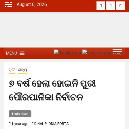
August 6, 2026
MENU
ପୁରୀ
ରାଜ୍ୟ
୭ ବର୍ଷ ହେଲା ହୋଇନି ପୁରୀ
ପୌରପାଳିକା ନିର୍ବାଚନ
1 min read
1 year ago
DINALIPI ODIA PORTAL