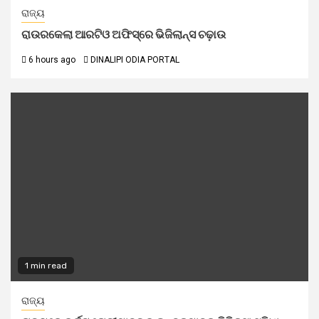
ରାଜ୍ୟ
ରାଉରକେଲା ଆରଟିଓ ଅଫିସ୍‌ରେ ଭିଜିଲାନ୍ସ ଚଢ଼ାଉ
6 hours ago
DINALIPI ODIA PORTAL
1 min read
ରାଜ୍ୟ