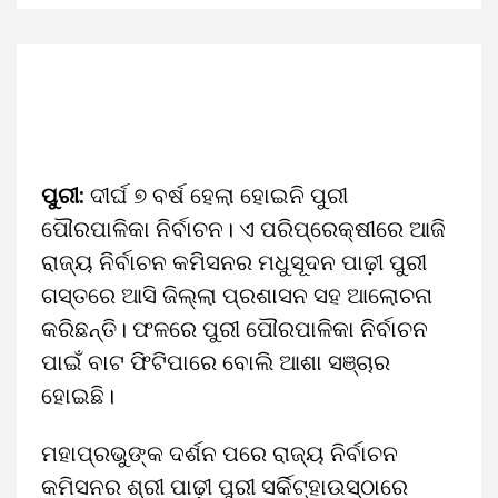
ପୁରୀ:
ଦୀର୍ଘ ୭ ବର୍ଷ ହେଲା ହୋଇନି ପୁରୀ
ପୌରପାଳିକା ନିର୍ବାଚନ। ଏ ପରିପ୍ରେକ୍ଷୀରେ ଆଜି
ରାଜ୍ୟ ନିର୍ବାଚନ କମିସନର ମଧୁସୂଦନ ପାଢ଼ୀ ପୁରୀ
ଗସ୍ତରେ ଆସି ଜିଲ୍ଲା ପ୍ରଶାସନ ସହ ଆଲୋଚନା
କରିଛନ୍ତି। ଫଳରେ ପୁରୀ ପୌରପାଳିକା ନିର୍ବାଚନ
ପାଇଁ ବାଟ ଫିଟିପାରେ ବୋଲି ଆଶା ସଞ୍ଚାର
ହୋଇଛି।
ମହାପ୍ରଭୁଙ୍କ ଦର୍ଶନ ପରେ ରାଜ୍ୟ ନିର୍ବାଚନ
କମିସନର ଶ୍ରୀ ପାଢ଼ୀ ପୁରୀ ସର୍କିଟ୍‌ହାଉସ୍‌ଠାରେ