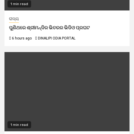
1 min read
ରାଜ୍ୟ
ପୁଣିଥରେ ଶ୍ରୀମନ୍ଦିର ଭିତରର ଭିଡିଓ ପ୍ରଘଟ
6 hours ago
DINALIPI ODIA PORTAL
1 min read