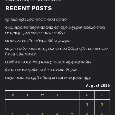
RECENT POSTS
ପୁଣିଥରେ ଶ୍ରୀମନ୍ଦିର ଭିତରର ଭିଡିଓ ପ୍ରଘଟ
ବନ୍ୟା ପ୍ରଭାବିତ ଅଞ୍ଚଳ ପରିଦର୍ଶନ କରି ସ୍ଥିତି ଅନୁଧ୍ୟାନ କରିଛନ୍ତି ରାଜ୍ୟ
ଉପମୁଖ୍ୟମନ୍ତ୍ରୀ ଶ୍ରୀମତୀ ପ୍ରଭାତୀ ପରିଡ଼ା
ରାଉରକେଲା ଆରଟିଓ ଅଫିସ୍‌ରେ ଭିଜିଲାନ୍ସ ଚଢ଼ାଉ
ରାଜ୍ୟରେ କର୍କଟ ରୋଗୀମାନଙ୍କୁ ଉନ୍ନତମାନର ଚିକିତ୍ସା ସୁବିଧା ଯୋଗାଇ ଦେବା
ଦିଗରେ ଓଡ଼ିଶା ସରକାର
ଆବାସିକ ଘରେ ବ୍ୟବସାୟ ଚଳାଇଥିବା କୋଠା ସବୁକୁ ତତ୍କାଳ ସିଲ୍‌
ବିଫଳତା ଉପରେ ସୁପ୍ରିମକୋର୍ଟ ଏକ ଗମ୍ଭୀର ଟିପ୍ପଣୀ
ଭଙ୍ଗା ଘରର ଛାତ ଭୁଶୁଡ଼ି ପଡ଼ିବାରୁ ଛଅ ଜଣ ସଦସ୍ୟଙ୍କର ମୃତ୍ୟୁ
August 2026
M
T
W
T
F
S
S
1
2