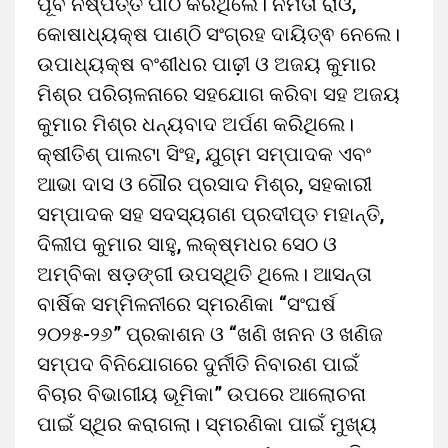
ପୂର୍ବ ନିଷ୍ପତ୍ତି ପାଠ କରିଥିଲେ। ନମିତା ରାଓ,
କୋଷାଧ୍ୟକ୍ଷ ପାଣ୍ଠି ସଂଗ୍ରହ ଦାୟିତ୍ଵ ନେଲେ।
ଉପାଧ୍ୟକ୍ଷ ବଂଶୀଧର ପାଢ଼ୀ ଓ ଅଜୟ କୁମାର
ମିଶ୍ର ପରିଚାଳନାରେ ସହଯୋଗ କରିବା ସହ ଅଜୟ
କୁମାର ମିଶ୍ର ଧନ୍ୟବାଦ ଅର୍ପଣ କରିଥିଲେ।
କ୍ଷୀତିଶ୍ ପାଲଟା ସିଂହ, ଯୁଗ୍ମ ସମ୍ପାଦକ ଏବଂ
ଆଭା ଦାସ ଓ ଗୌର ପ୍ରସାଦ ମିଶ୍ର, ସହକାରୀ
ସମ୍ପାଦକ ସହ ସଦସ୍ୟଗଣ ପ୍ରଦୀପ୍ତ ମହାନ୍ତି,
ଦିଲୀପ କୁମାର ସାହୁ, ଲକ୍ଷ୍ମଧର ସେଠ ଓ
ଅମ୍ବିକା ଷଡ଼ଙ୍ଗୀ ଉପସ୍ଥିତି ଥିଲେ। ଆସନ୍ତା
ବାର୍ଷିକ ସମ୍ମିଳନୀରେ ସ୍ମରଣିକା “ସଂଘର୍ଷ
୨୦୨୫-୨୬” ପ୍ରକାଶନ ଓ “ଖଣି ଖନନ ଓ ଖଣିଜ
ସମ୍ପଦ ବିନିଯୋଗରେ ଦୁର୍ନୀତି ନିବାରଣ ପାଇଁ
ବିଚାର ବିଭାଗୀୟ ଭୂମିକା” ଉପରେ ଆଲୋଚନା
ପାଇଁ ସ୍ଥିର କରାଗଲା। ସ୍ମରଣିକା ପାଇଁ ମୁଖ୍ୟ