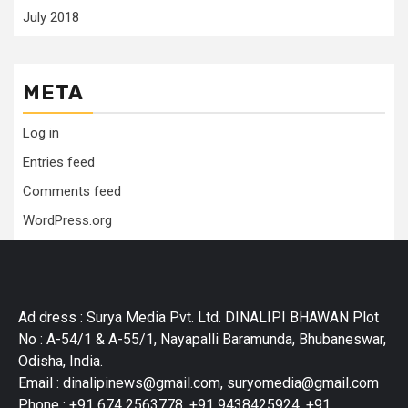
July 2018
META
Log in
Entries feed
Comments feed
WordPress.org
Ad dress : Surya Media Pvt. Ltd. DINALIPI BHAWAN Plot
No : A-54/1 & A-55/1, Nayapalli Baramunda, Bhubaneswar,
Odisha, India.
Email : dinalipinews@gmail.com, suryomedia@gmail.com
Phone : +91 674 2563778, +91 9438425924, +91