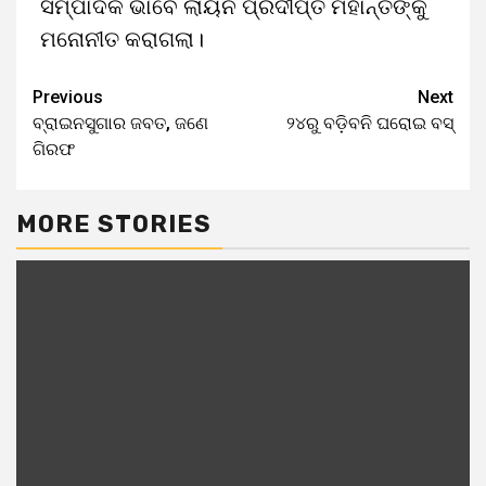
ସମ୍ପାଦକ ଭାବେ ଲାୟନ ପ୍ରଦୀପ୍ତ ମହାନ୍ତିଙ୍କୁ
ମନୋନୀତ କରାଗଲା।
Previous
Next
ବ୍ରାଇନସୁଗାର ଜବତ, ଜଣେ
୨୪ରୁ ବଡ଼ିବନି ଘରୋଇ ବସ୍‌
ଗିରଫ
MORE STORIES