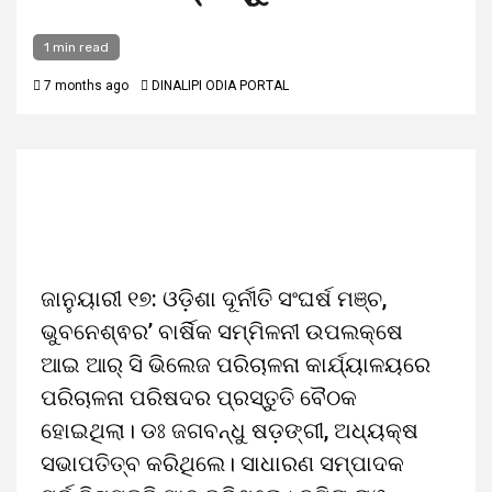
1 min read
7 months ago
DINALIPI ODIA PORTAL
ଜାନୁୟାରୀ ୧୭: ଓଡ଼ିଶା ଦୂର୍ନୀତି ସଂଘର୍ଷ ମଞ୍ଚ,
ଭୁବନେଶ୍ଵର’ ବାର୍ଷିକ ସମ୍ମିଳନୀ ଉପଲକ୍ଷେ
ଆଇ ଆର୍ ସି ଭିଲେଜ ପରିଚାଳନା କାର୍ଯ୍ୟାଳୟରେ
ପରିଚାଳନା ପରିଷଦର ପ୍ରସ୍ତୁତି ବୈଠକ
ହୋଇଥିଲା। ଡଃ ଜଗବନ୍ଧୁ ଷଡ଼ଙ୍ଗୀ, ଅଧ୍ୟକ୍ଷ
ସଭାପତିତ୍ବ କରିଥିଲେ। ସାଧାରଣ ସମ୍ପାଦକ