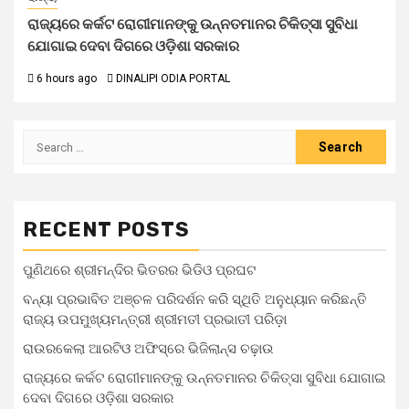
ରାଜ୍ୟରେ କର୍କଟ ରୋଗୀମାନଙ୍କୁ ଉନ୍ନତମାନର ଚିକିତ୍ସା ସୁବିଧା
ଯୋଗାଇ ଦେବା ଦିଗରେ ଓଡ଼ିଶା ସରକାର
6 hours ago
DINALIPI ODIA PORTAL
RECENT POSTS
ପୁଣିଥରେ ଶ୍ରୀମନ୍ଦିର ଭିତରର ଭିଡିଓ ପ୍ରଘଟ
ବନ୍ୟା ପ୍ରଭାବିତ ଅଞ୍ଚଳ ପରିଦର୍ଶନ କରି ସ୍ଥିତି ଅନୁଧ୍ୟାନ କରିଛନ୍ତି
ରାଜ୍ୟ ଉପମୁଖ୍ୟମନ୍ତ୍ରୀ ଶ୍ରୀମତୀ ପ୍ରଭାତୀ ପରିଡ଼ା
ରାଉରକେଲା ଆରଟିଓ ଅଫିସ୍‌ରେ ଭିଜିଲାନ୍ସ ଚଢ଼ାଉ
ରାଜ୍ୟରେ କର୍କଟ ରୋଗୀମାନଙ୍କୁ ଉନ୍ନତମାନର ଚିକିତ୍ସା ସୁବିଧା ଯୋଗାଇ
ଦେବା ଦିଗରେ ଓଡ଼ିଶା ସରକାର