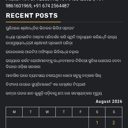
9861601969, +91 674 2564487
RECENT POSTS
ପୁଣିଥରେ ଶ୍ରୀମନ୍ଦିର ଭିତରର ଭିଡିଓ ପ୍ରଘଟ
ବନ୍ୟା ପ୍ରଭାବିତ ଅଞ୍ଚଳ ପରିଦର୍ଶନ କରି ସ୍ଥିତି ଅନୁଧ୍ୟାନ କରିଛନ୍ତି ରାଜ୍ୟ
ଉପମୁଖ୍ୟମନ୍ତ୍ରୀ ଶ୍ରୀମତୀ ପ୍ରଭାତୀ ପରିଡ଼ା
ରାଉରକେଲା ଆରଟିଓ ଅଫିସ୍‌ରେ ଭିଜିଲାନ୍ସ ଚଢ଼ାଉ
ରାଜ୍ୟରେ କର୍କଟ ରୋଗୀମାନଙ୍କୁ ଉନ୍ନତମାନର ଚିକିତ୍ସା ସୁବିଧା ଯୋଗାଇ ଦେବା
ଦିଗରେ ଓଡ଼ିଶା ସରକାର
ଆବାସିକ ଘରେ ବ୍ୟବସାୟ ଚଳାଇଥିବା କୋଠା ସବୁକୁ ତତ୍କାଳ ସିଲ୍‌
ବିଫଳତା ଉପରେ ସୁପ୍ରିମକୋର୍ଟ ଏକ ଗମ୍ଭୀର ଟିପ୍ପଣୀ
ଭଙ୍ଗା ଘରର ଛାତ ଭୁଶୁଡ଼ି ପଡ଼ିବାରୁ ଛଅ ଜଣ ସଦସ୍ୟଙ୍କର ମୃତ୍ୟୁ
August 2026
M
T
W
T
F
S
S
1
2