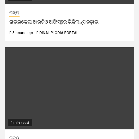
ରାଜ୍ୟ
ରାଉରକେଲା ଆରଟିଓ ଅଫିସ୍‌ରେ ଭିଜିଲାନ୍ସ ଚଢ଼ାଉ
5 hours ago
DINALIPI ODIA PORTAL
1 min read
ରାଜ୍ୟ