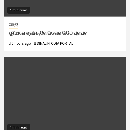
1 min read
ରାଜ୍ୟ
ପୁଣିଥରେ ଶ୍ରୀମନ୍ଦିର ଭିତରର ଭିଡିଓ ପ୍ରଘଟ
5 hours ago
DINALIPI ODIA PORTAL
1 min read