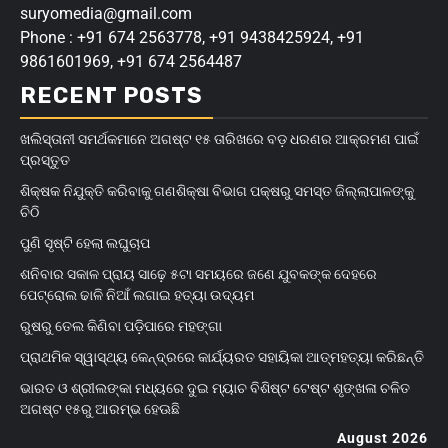
suryomedia@gmail.com
Phone : +91 674 2563778, +91 9438425924, +91
9861601969, +91 674 2564487
RECENT POSTS
ଖଲିସ୍ତାନୀ ସମର୍ଥକମାନେ ଅଗଷ୍ଟ ୧୫ ତାରିଖରେ ବଡ଼ ଧରଣର ଆକ୍ରମଣ ପାଇଁ
ପ୍ରସ୍ତୁତ
ଶିକ୍ଷକ ନିଯୁକ୍ତି କରିବାକୁ ଗଣଶିକ୍ଷା ବିଭାଗ ପକ୍ଷରୁ ସମସ୍ତ ଜିଲ୍ଲାପାଳଙ୍କୁ
ଚିଠି
ପୁଣି ସୃଷ୍ଟି ହେଲା ଲଘୁଚାପ
ଶନିବାର ସକାଳ ପ୍ରାୟ ସାଢ଼େ ୫ଟା ସମୟରେ ଜଣେ ଯୁବକଙ୍କ ଦେହରେ
ପେଟ୍ରୋଲ ଢାଳି ନିଆଁ ଲଗାଇ ହତ୍ୟା ଉଦ୍ୟମ
ରୁଷରୁ ତେଲ କିଣିବା ପଡ଼ିପାରେ ମହଙ୍ଗା
ପ୍ରାଥମିକ ସ୍ୱାସ୍ଥ୍ୟ କେନ୍ଦ୍ରରେ କାର୍ଯ୍ୟରତ ସହାୟିକା ଆତ୍ମହତ୍ୟା କରିଛନ୍ତି
ଭାରତ ଓ ଶ୍ରୀଲଙ୍କା ମଧ୍ୟରେ ଦୁଇ ମ୍ୟାଚ ବିଶିଷ୍ଟ ଟେଷ୍ଟ ଶୃଙ୍ଖଳା ଚଳିତ
ଅଗଷ୍ଟ ୧୫ରୁ ଆରମ୍ଭ ହେଊଛି
August 2026