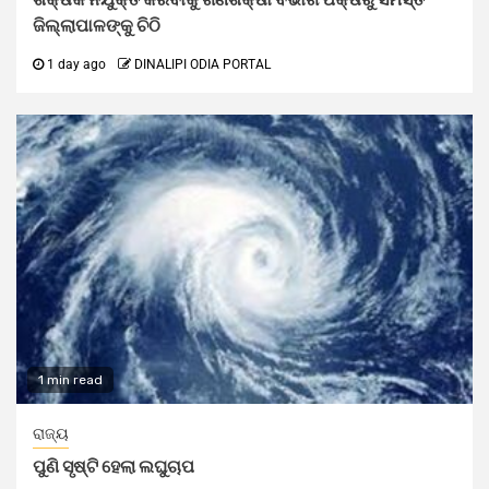
ଜିଲ୍ଲାପାଳଙ୍କୁ ଚିଠି
1 day ago
DINALIPI ODIA PORTAL
1 min read
ରାଜ୍ୟ
ପୁଣି ସୃଷ୍ଟି ହେଲା ଲଘୁଚାପ