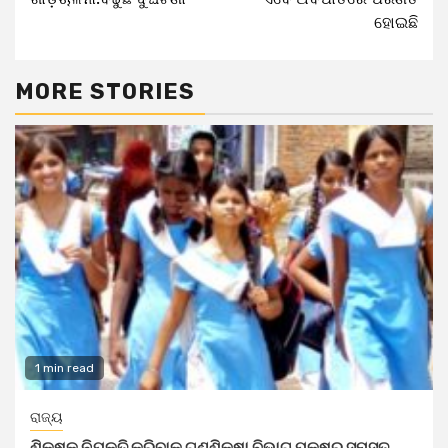
ହୋଇଛି
MORE STORIES
1 min read
ରାଜ୍ୟ
ଶିକ୍ଷକ ନିଯୁକ୍ତି କରିବାକୁ ଗଣଶିକ୍ଷା ବିଭାଗ ପକ୍ଷରୁ ସମସ୍ତ