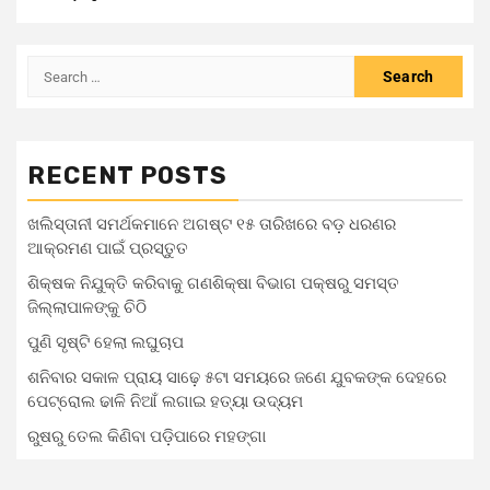
RECENT POSTS
ଖଲିସ୍ତାନୀ ସମର୍ଥକମାନେ ଅଗଷ୍ଟ ୧୫ ତାରିଖରେ ବଡ଼ ଧରଣର
ଆକ୍ରମଣ ପାଇଁ ପ୍ରସ୍ତୁତ
ଶିକ୍ଷକ ନିଯୁକ୍ତି କରିବାକୁ ଗଣଶିକ୍ଷା ବିଭାଗ ପକ୍ଷରୁ ସମସ୍ତ
ଜିଲ୍ଲାପାଳଙ୍କୁ ଚିଠି
ପୁଣି ସୃଷ୍ଟି ହେଲା ଲଘୁଚାପ
ଶନିବାର ସକାଳ ପ୍ରାୟ ସାଢ଼େ ୫ଟା ସମୟରେ ଜଣେ ଯୁବକଙ୍କ ଦେହରେ
ପେଟ୍ରୋଲ ଢାଳି ନିଆଁ ଲଗାଇ ହତ୍ୟା ଉଦ୍ୟମ
ରୁଷରୁ ତେଲ କିଣିବା ପଡ଼ିପାରେ ମହଙ୍ଗା