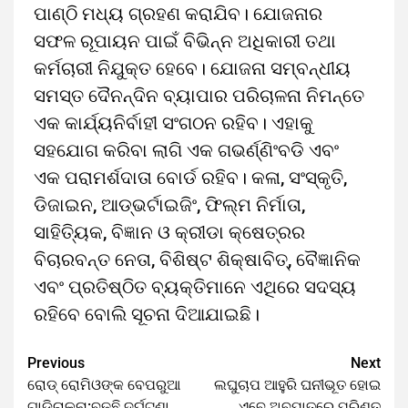
ପାଣ୍ଠି ମଧ୍ୟ ଗ୍ରହଣ କରାଯିବ। ଯୋଜନାର
ସଫଳ ରୂପାୟନ ପାଇଁ ବିଭିନ୍ନ ଅଧିକାରୀ ତଥା
କର୍ମଚାରୀ ନିଯୁକ୍ତ ହେବେ। ଯୋଜନା ସମ୍ବନ୍ଧୀୟ
ସମସ୍ତ ଦୈନନ୍ଦିନ ବ୍ୟାପାର ପରିଚାଳନା ନିମନ୍ତେ
ଏକ କାର୍ଯ୍ୟନିର୍ବାହୀ ସଂଗଠନ ରହିବ। ଏହାକୁ
ସହଯୋଗ କରିବା ଲାଗି ଏକ ଗଭର୍ଣ୍ଣିଂବଡି ଏବଂ
ଏକ ପରାମର୍ଶଦାତା ବୋର୍ଡ ରହିବ। କଳା, ସଂସ୍କୃତି,
ଡିଜାଇନ, ଆଡ୍‌ଭର୍ଟାଇଜିଂ, ଫିଲ୍ମ ନିର୍ମାତା,
ସାହିତି୍ୟକ, ବିଜ୍ଞାନ ଓ କ୍ରୀଡା କ୍ଷେତ୍ରର
ବିଚାରବନ୍ତ ନେତା, ବିଶିଷ୍ଟ ଶିକ୍ଷାବିତ୍‌, ବୈଜ୍ଞାନିକ
ଏବଂ ପ୍ରତିଷ୍ଠିତ ବ୍ୟକ୍ତିମାନେ ଏଥିରେ ସଦସ୍ୟ
ରହିବେ ବୋଲି ସୂଚନା ଦିଆଯାଇଛି।
Previous
Next
ରୋଡ୍‌ ରୋମିଓଙ୍କ ବେପରୁଆ
ଲଘୁଚାପ ଆହୁରି ଘନୀଭୂତ ହୋଇ
ଗାଡ଼ିଚାଳନା:ବଢୁଛି ଦୁର୍ଘଟଣା
ଏବେ ଅବପାତରେ ପରିଣତ