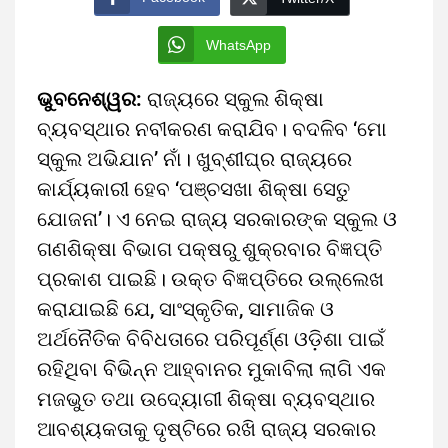
WhatsApp
ଭୁବନେଶ୍ୱର:
ରାଜ୍ୟରେ ସ୍କୁଲ ଶିକ୍ଷା
ବ୍ୟବସ୍ଥାର ନବୀକରଣ କରାଯିବ। ବଦଳିବ ‘ମୋ
ସ୍କୁଲ ଅଭିଯାନ’ ନାଁ। ଖୁବ୍‌ଶୀଘ୍ର ରାଜ୍ୟରେ
କାର୍ଯ୍ୟକାରୀ ହେବ ‘ପଞ୍ଚସଖା ଶିକ୍ଷା ସେତୁ
ଯୋଜନା’। ଏ ନେଇ ରାଜ୍ୟ ସରକାରଙ୍କ ସ୍କୁଲ ଓ
ଗଣଶିକ୍ଷା ବିଭାଗ ପକ୍ଷରୁ ଶୁକ୍ରବାର ବିଜ୍ଞପ୍ତି
ପ୍ରକାଶ ପାଇଛି। ଉକ୍ତ ବିଜ୍ଞପ୍ତିରେ ଉଲ୍ଲେଖ
କରାଯାଇଛି ଯେ, ସାଂସ୍କୃତିକ, ସାମାଜିକ ଓ
ଅର୍ଥନୈତିକ ବିବିଧତାରେ ପରିପୂର୍ଣ୍ଣ ଓଡ଼ିଶା ପାଇଁ
ରହିଥିବା ବିଭିନ୍ନ ଆହ୍ବାନର ମୁକାବିଲା ଲାଗି ଏକ
ମଜଭୁତ ତଥା ଉଦ୍ୟୋଗୀ ଶିକ୍ଷା ବ୍ୟବସ୍ଥାର
ଆବଶ୍ୟକତାକୁ ଦୃଷ୍ଟିରେ ରଖି ରାଜ୍ୟ ସରକାର