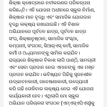
ଶିକ୍ଷା କ୍ଷେତ୍ରରେ ନବୀକରଣର ପରିକଳ୍ପନା
କରିଛନ୍ତି। ଏହି ଯୋଜନା ଅଧୀନରେ ସ୍କୁଲ ନିର୍ମାଣ,
ଶିକ୍ଷାର ମାନ ବୃଦ୍ଧି ଏବଂ ସାମାଜିକ ଯୋଗଦାନ
ବୃଦ୍ଧି ଲକ୍ଷ୍ୟ ରଖାଯାଇଛି। ଏହି ବିଶାଳ
ଅଭିଯାନରେ ପୂର୍ବତନ ଛାତ୍ର, ପୂର୍ବତନ ଛାତ୍ର
ସଂଘ, ଶିକ୍ଷାନୁଷ୍ଠାନ, ସାମାଜିକ ସଂସ୍ଥା,
କମ୍ପାନୀ, ସଂଗଠନ, ସିଆର୍‌ଏସ୍‌ କର୍ମୀ, ସାମାଜିକ
କର୍ମୀ ଓ ଅନ୍ୟମାନଙ୍କୁ ସାମିଲ କରାଯିବ।
ରାଜ୍ୟରେ ଶିକ୍ଷାର ବିକାଶ ଲାଗି ପାଣ୍ଠି, ସାମଗ୍ରୀ
ଏବଂ ସେବା ପ୍ରଦାନ ନେଇ ଏମାନଙ୍କୁ ଏକ ମଞ୍ଚ
ପ୍ରଦାନ କରାଯିବ। ଭବିଷ୍ୟତ ପିଢିକୁ ସୃଜନଶୀଳ
ଉଦ୍ଭାବନକାରୀ, ଗବେଷଣାକାରୀ, ଉଦ୍ୟୋଗୀ
କରି ଗଢି ତୋଳିବାର ଲକ୍ଷ୍ୟ ନେଇ ଏହି ଯୋଜନା
କାର୍ଯ୍ୟକାରୀ ହେବ। ଏଥିଲାଗି ମୋ ସ୍କୁଲ
ଅଭିଯାନ ପରିଚାଳନା ସଂଗଠନ (ଏମ୍‌ଏସ୍‌ଏପିଏସ୍‌)କୁ