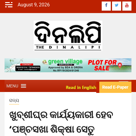
August 9, 2026
MENU
ରାଜ୍ୟ
ଖୁବ୍‌ଶୀଘ୍ର କାର୍ଯ୍ୟକାରୀ ହେବ
‘ପଞ୍ଚସଖା ଶିକ୍ଷା ସେତୁ