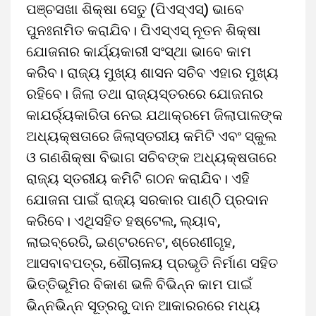
ପଞ୍ଚସଖା ଶିକ୍ଷା ସେତୁ (ପିଏସ୍‌ଏସ୍‌) ଭାବେ
ପୁନଃନାମିତ କରାଯିବ। ପିଏସ୍‌ଏସ୍‌ ନୂତନ ଶିକ୍ଷା
ଯୋଜନାର କାର୍ଯ୍ୟକାରୀ ସଂସ୍ଥା ଭାବେ କାମ
କରିବ। ରାଜ୍ୟ ମୁଖ୍ୟ ଶାସନ ସଚିବ ଏହାର ମୁଖ୍ୟ
ରହିବେ। ଜିଲା ତଥା ରାଜ୍ୟସ୍ତରରେ ଯୋଜନାର
କାଯର୍ର୍‌ୟକାରିତା ନେଇ ଯଥାକ୍ରମେ ଜିଲାପାଳଙ୍କ
ଅଧ୍ୟକ୍ଷତାରେ ଜିଲାସ୍ତରୀୟ କମିଟି ଏବଂ ସ୍କୁଲ
ଓ ଗଣଶିକ୍ଷା ବିଭାଗ ସଚିବଙ୍କ ଅଧ୍ୟକ୍ଷତାରେ
ରାଜ୍ୟ ସ୍ତରୀୟ କମିଟି ଗଠନ କରାଯିବ। ଏହି
ଯୋଜନା ପାଇଁ ରାଜ୍ୟ ସରକାର ପାଣ୍ଠି ପ୍ରଦାନ
କରିବେ। ଏଥିସହିତ ହଷ୍ଟେଲ, ଲ୍ୟାବ,
ଲାଇବ୍ରେରି, ଇଣ୍ଟରନେଟ, ଶ୍ରେଣୀଗୃହ,
ଆସବାବପତ୍ର, ଶୌଚାଳୟ ପ୍ରଭୃତି ନିର୍ମାଣ ସହିତ
ଭିତ୍ତିଭୂମିର ବିକାଶ ଭଳି ବିଭିନ୍ନ କାମ ପାଇଁ
ଭିନ୍ନଭିନ୍ନ ସୂତ୍ରରୁ ଦାନ ଆକାରରରେ ମଧ୍ୟ