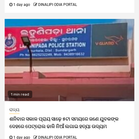
1 day ago
DINALIPI ODIA PORTAL
1 min read
ରାଜ୍ୟ
ଶନିବାର ସକାଳ ପ୍ରାୟ ସାଢ଼େ ୫ଟା ସମୟରେ ଜଣେ ଯୁବକଙ୍କ
ଦେହରେ ପେଟ୍ରୋଲ ଢାଳି ନିଆଁ ଲଗାଇ ହତ୍ୟା ଉଦ୍ୟମ
1 day ago
DINALIPI ODIA PORTAL