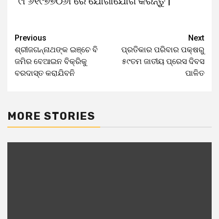
୯୮୬୧୯୭୭୦୬୮ରେ ଯୋଗାଯୋଗ କରନ୍ତୁ |
Previous
Next
ଶ୍ରୀଜଗନ୍ନାଥଙ୍କ ଇଞ୍ଚେ ବି
ପ୍ରତିକାର ପରିବାର ପକ୍ଷରୁ
ଜମିର ବେଆଇନ ବିକ୍ରିକୁ
୫୯ତମ ଜାତୀୟ ପ୍ରେସ ଦିବସ
ବରଦାସ୍ତ କରାଯିବନି
ପାଳିତ
MORE STORIES