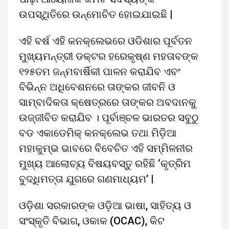
ଉପସ୍ଥିତିରେ ଉନ୍ମୋଚିତ ହୋଇଯାଇଛି |
ଏହି ବର୍ଷ ଏହି କନକ୍ଲେଭରେ ଓଡିଶାର ପୂର୍ବତନ
ମୁଖ୍ୟମନ୍ତ୍ରୀ ଡକ୍ଟର ହରେକୃଷ୍ଣ ମହତାବଙ୍କ
୧୨୫ତମ ଜନ୍ମବାର୍ଷିକୀ ପାଳନ କରାଯିବ ଏବଂ
ବିଭିନ୍ନ ଅଧିବେଶନରେ ତାଙ୍କର ଜୀବନି ଓ
ସାମ୍ବାଦିକତା କ୍ଷେତ୍ରରେ ତାଙ୍କର ଅବଦାନକୁ
ଉଜ୍ଜୀବିତ କରାଯିବ । ପୂର୍ବାଞ୍ଚଳ ଭାରତର ସବୁଠୁ
ବଡ ଏକାଡେମିକ୍ କନକ୍ଲେଭ ତଥା ମିଡ଼ିଆ
ମହାକୁମ୍ଭ ଭାବରେ ବିବେଚିତ ଏହି ସମ୍ମିଳନୀର
ମୁଖ୍ୟ ଆଲୋଚ୍ୟ ବିଷୟବସ୍ତୁ ରହିଛି ‘କୃତ୍ରିମ
ବୁଦ୍ଧିମତ୍ତା ଯୁଗରେ ଗଣମାଧ୍ୟମ’ |
ଓଡ଼ିଶା ସରକାରଙ୍କ ଓଡ଼ିଆ ଭାଷା, ସାହିତ୍ୟ ଓ
ସଂସ୍କୃତି ବିଭାଗ, ଓକାକ (OCAC), କିଟ