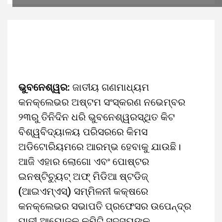
ଭୁବନେଶ୍ୱର:
ଜାତୀୟ ଗଣମାଧ୍ୟମ
କନକ୍ଲେଭର ଅଷ୍ଟମ ସଂସ୍କରଣ ନଭେମ୍ବର
୨୩ରୁ ତିନିଦିନ ଧରି ଭୁବନେଶ୍ୱରସ୍ଥିତ କିଟ
ବିଶ୍ୱବିଦ୍ୟାଳୟ ପରିସରରେ କିମସ
ଅଡିଟୋରିୟମରେ ଆରମ୍ଭ ହେବାକୁ ଯାଉଛି।
ଆଜି ଏହାର ଲୋଗୋ ଏବଂ ପୋଷ୍ଟର
ଇନଷ୍ଟିଚ୍ୟୁଟ୍ ଅଫ୍ ମିଡିଆ ଷ୍ଟଡିଜ୍
(ଆଇଏମ୍ଏସ୍) ସମ୍ମିଳନୀ କକ୍ଷରେ
କନକ୍ଲେଭର ସଭାପତି ପ୍ରଫେସର ଉପେନ୍ଦ୍ର
ପାଢ଼ୀ ଆୟୋଜକ କମିଟି ସଦସ୍ୟଙ୍କ