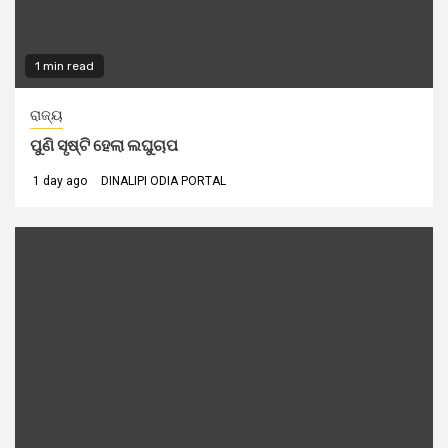
1 min read
ରାଜ୍ୟ
ପୁଣି ସୃଷ୍ଟି ହେଲା ଲଘୁଚାପ
1 day ago
DINALIPI ODIA PORTAL