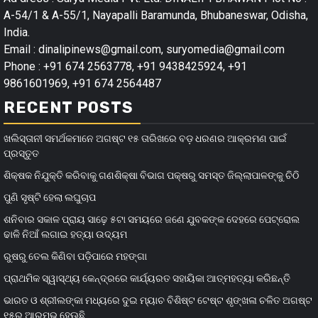
A-54/1 & A-55/1, Nayapalli Baramunda, Bhubaneswar, Odisha,
India.
Email : dinalipinews@gmail.com, suryomedia@gmail.com
Phone : +91 674 2563778, +91 9438425924, +91
9861601969, +91 674 2564487
RECENT POSTS
ଖଲିସ୍ତାନୀ ସମର୍ଥକମାନେ ଅଗଷ୍ଟ ୧୫ ତାରିଖରେ ବଡ଼ ଧରଣର ଆକ୍ରମଣ ପାଇଁ
ପ୍ରସ୍ତୁତ
ଶିକ୍ଷକ ନିଯୁକ୍ତି କରିବାକୁ ଗଣଶିକ୍ଷା ବିଭାଗ ପକ୍ଷରୁ ସମସ୍ତ ଜିଲ୍ଲାପାଳଙ୍କୁ ଚିଠି
ପୁଣି ସୃଷ୍ଟି ହେଲା ଲଘୁଚାପ
ଶନିବାର ସକାଳ ପ୍ରାୟ ସାଢ଼େ ୫ଟା ସମୟରେ ଜଣେ ଯୁବକଙ୍କ ଦେହରେ ପେଟ୍ରୋଲ
ଢାଳି ନିଆଁ ଲଗାଇ ହତ୍ୟା ଉଦ୍ୟମ
ରୁଷରୁ ତେଲ କିଣିବା ପଡ଼ିପାରେ ମହଙ୍ଗା
ପ୍ରାଥମିକ ସ୍ୱାସ୍ଥ୍ୟ କେନ୍ଦ୍ରରେ କାର୍ଯ୍ୟରତ ସହାୟିକା ଆତ୍ମହତ୍ୟା କରିଛନ୍ତି
ଭାରତ ଓ ଶ୍ରୀଲଙ୍କା ମଧ୍ୟରେ ଦୁଇ ମ୍ୟାଚ ବିଶିଷ୍ଟ ଟେଷ୍ଟ ଶୃଙ୍ଖଳା ଚଳିତ ଅଗଷ୍ଟ
୧୫ରୁ ଆରମ୍ଭ ହେଊଛି