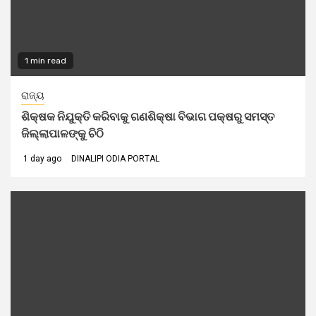
1 min read
ରାଜ୍ୟ
ଶିକ୍ଷକ ନିଯୁକ୍ତି କରିବାକୁ ଗଣଶିକ୍ଷା ବିଭାଗ ପକ୍ଷରୁ ସମସ୍ତ
ଜିଲ୍ଲାପାଳଙ୍କୁ ଚିଠି
1 day ago
DINALIPI ODIA PORTAL