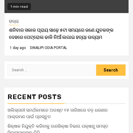
1 min read
ରାଜ୍ୟ
ଶନିବାର ସକାଳ ପ୍ରାୟ ସାଢ଼େ ୫ଟା ସମୟରେ ଜଣେ ଯୁବକଙ୍କ
ଦେହରେ ପେଟ୍ରୋଲ ଢାଳି ନିଆଁ ଲଗାଇ ହତ୍ୟା ଉଦ୍ୟମ
1 day ago
DINALIPI ODIA PORTAL
RECENT POSTS
ଖଲିସ୍ତାନୀ ସମର୍ଥକମାନେ ଅଗଷ୍ଟ ୧୫ ତାରିଖରେ ବଡ଼ ଧରଣର
ଆକ୍ରମଣ ପାଇଁ ପ୍ରସ୍ତୁତ
ଶିକ୍ଷକ ନିଯୁକ୍ତି କରିବାକୁ ଗଣଶିକ୍ଷା ବିଭାଗ ପକ୍ଷରୁ ସମସ୍ତ
ଜିଲ୍ଲାପାଳଙ୍କୁ ଚିଠି