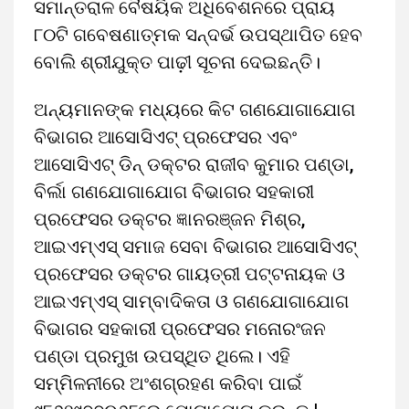
ସମାନ୍ତରାଳ ବୈଷୟିକ ଅଧିବେଶନରେ ପ୍ରାୟ
୮୦ଟି ଗବେଷଣାତ୍ମକ ସନ୍ଦର୍ଭ ଉପସ୍ଥାପିତ ହେବ
ବୋଲି ଶ୍ରୀଯୁକ୍ତ ପାଢ଼ୀ ସୂଚନା ଦେଇଛନ୍ତି।
ଅନ୍ୟମାନଙ୍କ ମଧ୍ୟରେ କିଟ ଗଣଯୋଗାଯୋଗ
ବିଭାଗର ଆସୋସିଏଟ୍ ପ୍ରଫେସର ଏବଂ
ଆସୋସିଏଟ୍ ଡିନ୍ ଡକ୍ଟର ରାଜୀବ କୁମାର ପଣ୍ଡା,
ବିର୍ଲା ଗଣଯୋଗାଯୋଗ ବିଭାଗର ସହକାରୀ
ପ୍ରଫେସର ଡକ୍ଟର ଜ୍ଞାନରଞ୍ଜନ ମିଶ୍ର,
ଆଇଏମ୍ଏସ୍ ସମାଜ ସେବା ବିଭାଗର ଆସୋସିଏଟ୍
ପ୍ରଫେସର ଡକ୍ଟର ଗାୟତ୍ରୀ ପଟ୍ଟନାୟକ ଓ
ଆଇଏମ୍ଏସ୍ ସାମ୍ବାଦିକତା ଓ ଗଣଯୋଗାଯୋଗ
ବିଭାଗର ସହକାରୀ ପ୍ରଫେସର ମନୋରଂଜନ
ପଣ୍ଡା ପ୍ରମୁଖ ଉପସ୍ଥିତ ଥିଲେ। ଏହି
ସମ୍ମିଳନୀରେ ଅଂଶଗ୍ରହଣ କରିବା ପାଇଁ