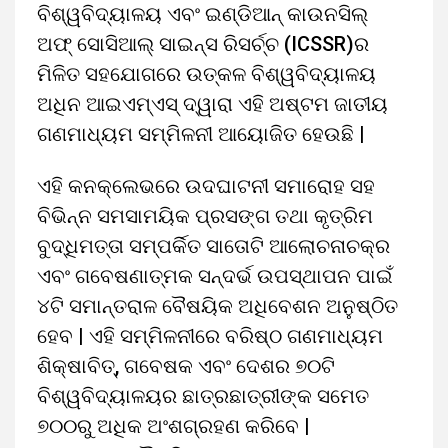
ବିଶ୍ୱବିଦ୍ୟାଳୟ ଏବଂ ଇଣ୍ଡିଆନ୍ କାଉନସିଲ୍
ଅଫ୍ ସୋସିଆଲ୍ ସାଇନ୍ସ ରିସର୍ଚ୍ଚ (ICSSR)ର
ମିଳିତ ସହଯୋଗରେ ଉତ୍କଳ ବିଶ୍ୱବିଦ୍ୟାଳୟ
ଅଧିନ ଆଇଏମ୍ଏସ୍ ଦ୍ୱାରା ଏହି ଅଷ୍ଟମ ଜାତୀୟ
ଗଣମାଧ୍ୟମ ସମ୍ମିଳନୀ ଆୟୋଜିତ ହେଉଛି |
ଏହି କନକ୍ଲେଭରେ ଉଦଘାଟନୀ ସମାରୋହ ସହ
ବିଭିନ୍ନ ସମସାମୟିକ ପ୍ରସଙ୍ଗ ତଥା କୃତ୍ରିମ
ବୁଦ୍ଧିମତ୍ତା ସମ୍ପର୍କିତ ସାତୋଟି ଆଲୋଚନାଚକ୍ର
ଏବଂ ଗବେଷଣାତ୍ମକ ସନ୍ଦର୍ଭ ଉପସ୍ଥାପନ ପାଇଁ
୪ଟି ସମାନ୍ତରାଳ ବୈଷୟିକ ଅଧିବେଶନ ଅନୁଷ୍ଠିତ
ହେବ | ଏହି ସମ୍ମିଳନୀରେ ବରିଷ୍ଠ ଗଣମାଧ୍ୟମ
ଶିକ୍ଷାବିତ୍, ଗବେଷକ ଏବଂ ଦେଶର ୭୦ଟି
ବିଶ୍ୱବିଦ୍ୟାଳୟର ଛାତ୍ରଛାତ୍ରୀଙ୍କ ସମେତ
୭୦୦ରୁ ଅଧିକ ଅଂଶଗ୍ରହଣ କରିବେ |