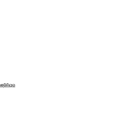
ଞ୍ଜିନିୟର