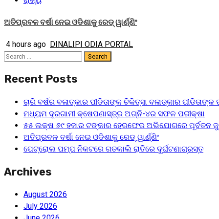
ରାଜ୍ୟ
ଅତିପ୍ରବଳ ବର୍ଷା ନେଇ ଓଡିଶାକୁ ରେଡ୍ ୱାର୍ଣ୍ଣିଂ
4 hours ago
DINALIPI ODIA PORTAL
Search
for:
Recent Posts
ଚାରି ବର୍ଷର ବଳାତ୍କାର ପୀଡିତାଙ୍କ ଚିକିତ୍ସା ବଳାତ୍କାର ପୀଡିତାଙ
ମଧ୍ୟମ ଦୂରଗାମୀ କ୍ଷେପଣାସ୍ତ୍ର ଅଗ୍ନି-୪ର ସଫଳ ପରୀକ୍ଷା
୫୫ ଲକ୍ଷ ୬୯ ହଜାର ଟଙ୍କାର ହେରଫେର ଅଭିଯୋଗରେ ପୂର୍ବତନ ଜୁ
ଅତିପ୍ରବଳ ବର୍ଷା ନେଇ ଓଡିଶାକୁ ରେଡ୍ ୱାର୍ଣ୍ଣିଂ
ପେଟ୍ରୋଲ ପମ୍ପ ନିକଟରେ ଗତକାଲି ରାତିରେ ଦୁର୍ଘଟଣାଗ୍ରସ୍ତ
Archives
August 2026
July 2026
June 2026