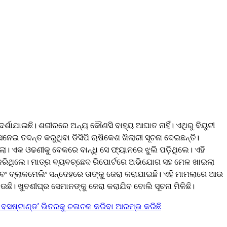
ଦର୍ଶାଯାଇଛି। ଶରୀରରେ ଅନ୍ୟ କୌଣସି ବାହ୍ୟ ଆଘାତ ନାହିଁ। ଏଥିରୁ ବିୟୁଟୀ
ନେଇ ତଦନ୍ତ କରୁଥିବା ଡିସିପି ଋଷିକେଶ ଖିଲାରୀ ସୂଚନା ଦେଇଛନ୍ତି।
। ଏକ ଓଢଣୀକୁ ବେକରେ ବାନ୍ଧି ସେ ଫ୍ୟାନରେ ଝୁଲି ପଡ଼ିଥିଲେ। ଏହି
କରିଥିଲେ। ମାତ୍ର ବ୍ୟବଚ୍ଛେଦ ରିପୋର୍ଟରେ ଅଭିଯୋଗ ସହ ମେଳ ଖାଇଲା
ବଂ ବ୍ଲାକମେଲିଂ ସନ୍ଦେହରେ ତାଙ୍କୁ ଜେରା କରାଯାଇଛି। ଏହି ମାମଲାରେ ଆଉ
ଉଛି। ଖୁବଶୀଘ୍ର ସେମାନଙ୍କୁ ଜେରା କରାଯିବ ବୋଲି ସୂଚନା ମିଳିଛି।
ବସଷ୍ଟାଣ୍ଡ’ ଭିତରକୁ ଚଳାଚଳ କରିବା ଆରମ୍ଭ କରିଛି