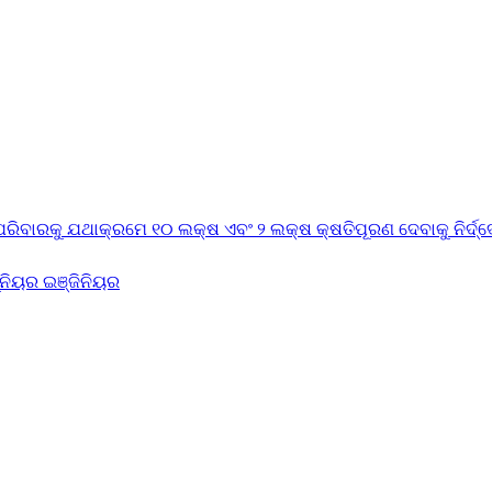
୍କ ପରିବାରକୁ ଯଥାକ୍ରମେ ୧୦ ଲକ୍ଷ ଏବଂ ୨ ଲକ୍ଷ କ୍ଷତିପୂରଣ ଦେବାକୁ ନିର୍ଦ୍
ନିୟର ଇଞ୍ଜିନିୟର