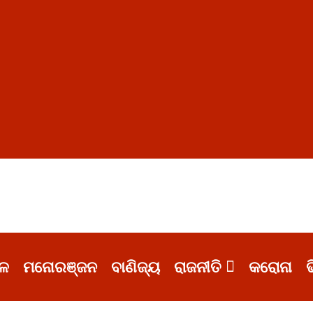
ଳ
ମନୋରଞ୍ଜନ
ବାଣିଜ୍ୟ
ରାଜନୀତି
କରୋନା
ଭ