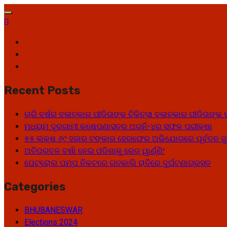
Skip
to
content
Facebook
Twitter
Youtube
Recent Posts
ଚାରି ବର୍ଷର ବଳାତ୍କାର ପୀଡିତାଙ୍କ ଚିକିତ୍ସା ବଳାତ୍କାର ପୀଡିତାଙ
ମଧ୍ୟମ ଦୂରଗାମୀ କ୍ଷେପଣାସ୍ତ୍ର ଅଗ୍ନି-୪ର ସଫଳ ପରୀକ୍ଷା
୫୫ ଲକ୍ଷ ୬୯ ହଜାର ଟଙ୍କାର ହେରଫେର ଅଭିଯୋଗରେ ପୂର୍ବତନ ଜୁ
ଅତିପ୍ରବଳ ବର୍ଷା ନେଇ ଓଡିଶାକୁ ରେଡ୍ ୱାର୍ଣ୍ଣିଂ
ପେଟ୍ରୋଲ ପମ୍ପ ନିକଟରେ ଗତକାଲି ରାତିରେ ଦୁର୍ଘଟଣାଗ୍ରସ୍ତ
Categories
BHUBANESWAR
Elections 2024