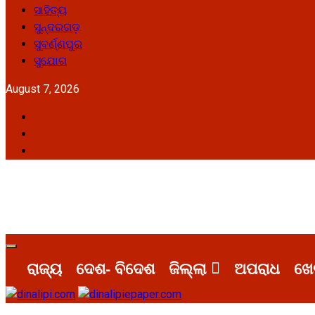
ସାହିତ୍ୟ
ସୁନ୍ଦରଗଡ଼
ସୁବର୍ଣ୍ଣପୁର
ସୁଯୋଗ
August 7, 2026
Facebook
Twitter
Youtube
Primary
Menu
ରାଜ୍ୟ
ଦେଶ- ବିଦେଶ
ଜିଲ୍ଲା
ଅପରାଧ
ଖେ