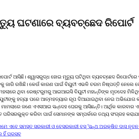
ୃତ୍ୟୁ ଘଟଣାରେ ବ୍ୟବଚ୍ଛେଦ ରିପୋର୍ଟ
ୋର୍ଟ ଆସିଛି। ଶ୍ୱାସରୁଦ୍ଧ ହୋଇ ମୃତ୍ୟୁ ଘଟିଥିବା ବ୍ୟବଚ୍ଛେଦ ରିପୋର୍ଟରେ 
 ଜାରି ରଖିଛି। କେଉଁ କାରଣ ପାଇଁ ବିୟୁଟୀ ଏଭଳି ଚରମ ନିଷ୍ପତ୍ତି ନେଲେ ସେ
ାରେ ଥିବା ରେଷ୍ଟରୁମରୁ ଆଇଆଇସି ବିୟୁଟୀ ମହାନ୍ତିଙ୍କ ମୃତଦେହ ମିଳିଥିଲା
ୟୁଟୀଙ୍କୁ ହତ୍ୟା ପରେ ଆତ୍ମହତ୍ୟାର ରୂପ ଦିଆଯାଇଥିବା ନେଇ ଅଭିଯୋଗ 
୍ୟୁ ମାମଲାରେ ଜଣେ ଏଏସଆଇ ସନ୍ଦେହ ଘେରକୁ ଆସିଛନ୍ତି। ଆର୍ଥିକ କାରବାର ଏ
ନ୍ତ ପରିସରଭୁକ୍ତ କରିବା ପାଇଁ ସେମାନଙ୍କ ସମ୍ପର୍କରେ ତଥ୍ୟ ସଂଗ୍ରହ କରାଯା
ମେ ଏବେ ସମସ୍ତ ସରକାରୀ ଓ ବେସରକାରୀ ବସ୍ ‘ସନ୍ଥ ଅରକ୍ଷିତ ଦାସ ନୂତନ 
 ହିଁ ପ୍ରସବ