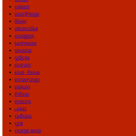
ଗଞ୍ଜାମ
ଜଗତସିଂହପୁର
ଜିଲ୍ଲା
ଜୀବନଚର୍ଯ୍ୟା
ଝାରସୁଗୁଡ଼ା
ଢେଙ୍କାନାଳ
ତାଳଚେର
ଦୁର୍ଘଟଣା
ଦେବଗଡ଼
ଦେଶ- ବିଦେଶ
ନବରଙ୍ଗପୁର
ନୟାଗଡ଼
ନିର୍ବାଚନ
ନୂଆପଡ଼ା
ନ୍ୟାୟ
ପାଣିପାଗ
ପୁରୀ
ପ୍ରମୁଖ ଖବର