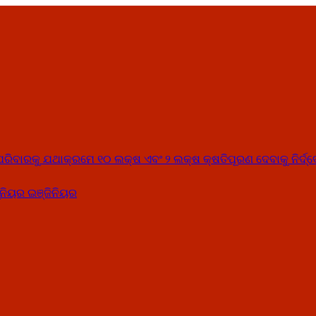
୍କ ପରିବାରକୁ ଯଥାକ୍ରମେ ୧୦ ଲକ୍ଷ ଏବଂ ୨ ଲକ୍ଷ କ୍ଷତିପୂରଣ ଦେବାକୁ ନିର୍ଦ୍
ନିୟର ଇଞ୍ଜିନିୟର