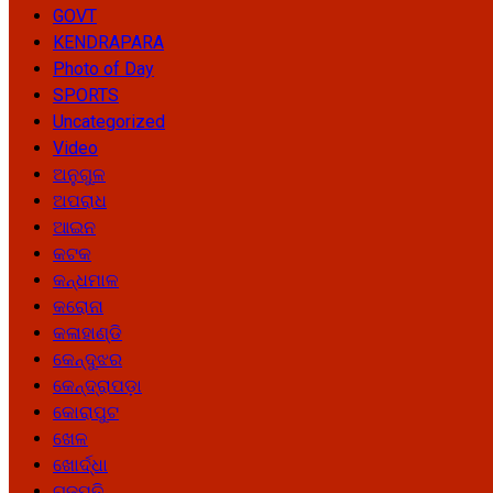
GOVT
KENDRAPARA
Photo of Day
SPORTS
Uncategorized
Video
ଅନୁଗୁଳ
ଅପରାଧ
ଆଇନ
କଟକ
କନ୍ଧମାଳ
କରୋନା
କଳାହାଣ୍ଡି
କେନ୍ଦୁଝର
କେନ୍ଦ୍ରାପଡ଼ା
କୋରାପୁଟ
ଖେଳ
ଖୋର୍ଦ୍ଧା
ଗଜପତି