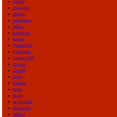
ବରଗଡ଼
ବଲାଙ୍ଗୀର
ବାଣିଜ୍ୟ
ବାଲେଶ୍ଵର
ବୌଦ୍ଧ
ବ୍ରହ୍ମପୁର
ଭଦ୍ରକ
ମନୋରଞ୍ଜନ
ମୟୂରଭଞ୍ଜ
ମାଲକାନଗିରି
ଯାଜପୁର
ରାଜନୀତି
ରାଜ୍ୟ
ରାୟଗଡ଼ା
ଶାସନ
ଶିକ୍ଷା
ସମ୍ପାଦକୀୟ
ସମ୍ବଲପୁର
ସାହିତ୍ୟ