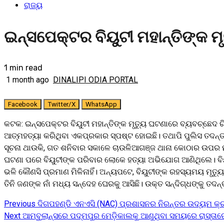
ରାଜ୍ୟ
ଇନ୍ସପେକ୍ଟର ବିୟୁଟୀ ମହାନ୍ତିଙ୍କ ମ
1 min read
1 month ago
DINALIPI ODIA PORTAL
Facebook
Twitter/X
WhatsApp
କଟକ: ଇନ୍ସପେକ୍ଟର ବିୟୁଟୀ ମହାନ୍ତିଙ୍କ ମୃତ୍ୟୁ ଘଟଣାରେ ବ୍ୟବଚ୍ଛେଦ ରିପ
ଆତ୍ମହତ୍ୟା କରିଥିବା ଏକପ୍ରକାର ସ୍ପଷ୍ଟ ହୋଇଛି। ତଥାପି ପୁଲିସ ତଦନ୍ତକୁ
ସୂଚନା ଥାଉକି, ଗତ ଶନିବାର ସକାଳେ ଚାଉଳିଆଗଞ୍ଜ ଥାନା କୋଠାର ଉପର ମହଲ
ଘଟଣା ପରେ ବିୟୁଟୀଙ୍କ ପରିବାର ଲୋକେ ହତ୍ୟା ଅଭିଯୋଗ ଆଣିଥିଲେ। ବି
ଭଳି କୌଣସି ପ୍ରମାଣ ମିଳିନାହିଁ। ଅନ୍ୟପଟେ, ବିୟୁଟୀଙ୍କ ରହସ୍ୟମୟ ମୃତ
ତିନି ଜଣଙ୍କ ନାଁ ମଧ୍ୟ ସନ୍ଦେହ ଘେରକୁ ଆସିଛି। ଉକ୍ତ ସନ୍ଦିଗ୍ଧଙ୍କୁ ତଦ
Previous
ଦିଗପହଣ୍ଡି ଏନଏସି (NAC) ପ୍ରଶାସନର ନିରନ୍ତର ଉଦ୍ୟମ କ୍ର
Continue
Next
ଆମ୍ବୁଲାନ୍ସରେ ପଦ୍ମପୁର ମେଡ଼ିକାଲକୁ ଆଣୁଥିବା ସମୟରେ ରାସ୍ତାରେ