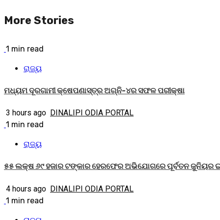
Reading
More Stories
1 min read
ରାଜ୍ୟ
ମଧ୍ୟମ ଦୂରଗାମୀ କ୍ଷେପଣାସ୍ତ୍ର ଅଗ୍ନି-୪ର ସଫଳ ପରୀକ୍ଷା
3 hours ago
DINALIPI ODIA PORTAL
1 min read
ରାଜ୍ୟ
୫୫ ଲକ୍ଷ ୬୯ ହଜାର ଟଙ୍କାର ହେରଫେର ଅଭିଯୋଗରେ ପୂର୍ବତନ ଜୁନିୟର ଇ
4 hours ago
DINALIPI ODIA PORTAL
1 min read