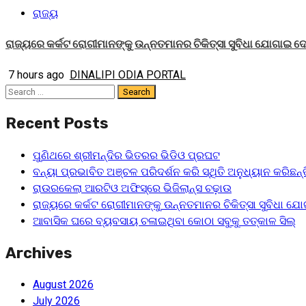
ରାଜ୍ୟ
ରାଜ୍ୟରେ କର୍କଟ ରୋଗୀମାନଙ୍କୁ ଉନ୍ନତମାନର ଚିକିତ୍ସା ସୁବିଧା ଯୋଗାଇ ଦ
7 hours ago
DINALIPI ODIA PORTAL
Recent Posts
ପୁଣିଥରେ ଶ୍ରୀମନ୍ଦିର ଭିତରର ଭିଡିଓ ପ୍ରଘଟ
ବନ୍ୟା ପ୍ରଭାବିତ ଅଞ୍ଚଳ ପରିଦର୍ଶନ କରି ସ୍ଥିତି ଅନୁଧ୍ୟାନ କରିଛନ୍
ରାଉରକେଲା ଆରଟିଓ ଅଫିସ୍‌ରେ ଭିଜିଲାନ୍ସ ଚଢ଼ାଉ
ରାଜ୍ୟରେ କର୍କଟ ରୋଗୀମାନଙ୍କୁ ଉନ୍ନତମାନର ଚିକିତ୍ସା ସୁବିଧା ଯ
ଆବାସିକ ଘରେ ବ୍ୟବସାୟ ଚଳାଇଥିବା କୋଠା ସବୁକୁ ତତ୍କାଳ ସିଲ୍‌
Archives
August 2026
July 2026