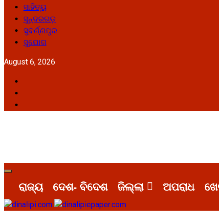
ସାହିତ୍ୟ
ସୁନ୍ଦରଗଡ଼
ସୁବର୍ଣ୍ଣପୁର
ସୁଯୋଗ
August 6, 2026
ରାଜ୍ୟ
ଦେଶ- ବିଦେଶ
ଜିଲ୍ଲା
ଅପରାଧ
ଖେ