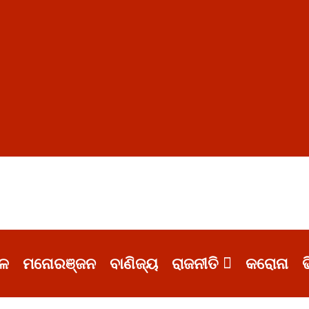
ଳ
ମନୋରଞ୍ଜନ
ବାଣିଜ୍ୟ
ରାଜନୀତି
କରୋନା
ଭ