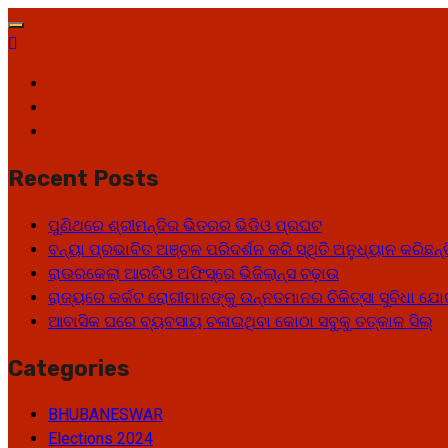
Recent Posts
ପୁଣିଥରେ ଶ୍ରୀମନ୍ଦିର ଭିତରର ଭିଡିଓ ପ୍ରଘଟ
ବନ୍ୟା ପ୍ରଭାବିତ ଅଞ୍ଚଳ ପରିଦର୍ଶନ କରି ସ୍ଥିତି ଅନୁଧ୍ୟାନ କରିଛନ୍
ରାଉରକେଲା ଆରଟିଓ ଅଫିସ୍‌ରେ ଭିଜିଲାନ୍ସ ଚଢ଼ାଉ
ରାଜ୍ୟରେ କର୍କଟ ରୋଗୀମାନଙ୍କୁ ଉନ୍ନତମାନର ଚିକିତ୍ସା ସୁବିଧା ଯ
ଆବାସିକ ଘରେ ବ୍ୟବସାୟ ଚଳାଇଥିବା କୋଠା ସବୁକୁ ତତ୍କାଳ ସିଲ୍‌
Categories
BHUBANESWAR
Elections 2024