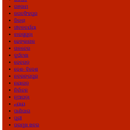
ଗଞ୍ଜାମ
ଜଗତସିଂହପୁର
ଜିଲ୍ଲା
ଜୀବନଚର୍ଯ୍ୟା
ଝାରସୁଗୁଡ଼ା
ଢେଙ୍କାନାଳ
ତାଳଚେର
ଦୁର୍ଘଟଣା
ଦେବଗଡ଼
ଦେଶ- ବିଦେଶ
ନବରଙ୍ଗପୁର
ନୟାଗଡ଼
ନିର୍ବାଚନ
ନୂଆପଡ଼ା
ନ୍ୟାୟ
ପାଣିପାଗ
ପୁରୀ
ପ୍ରମୁଖ ଖବର