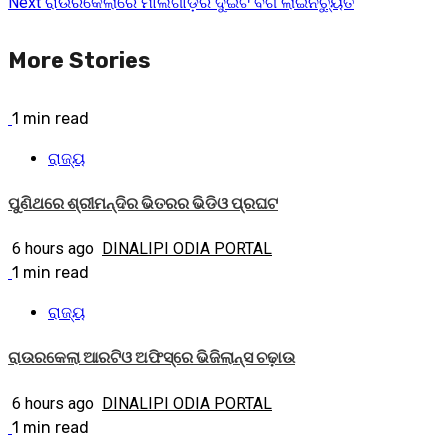
Next
ରାଉରକେଲାରେ ମାଲଗାଡ଼ିର ଦୁଇଟି ବଗି ଲାଇନଚ୍ୟୁତ
More Stories
1 min read
ରାଜ୍ୟ
ପୁଣିଥରେ ଶ୍ରୀମନ୍ଦିର ଭିତରର ଭିଡିଓ ପ୍ରଘଟ
6 hours ago
DINALIPI ODIA PORTAL
1 min read
ରାଜ୍ୟ
ରାଉରକେଲା ଆରଟିଓ ଅଫିସ୍‌ରେ ଭିଜିଲାନ୍ସ ଚଢ଼ାଉ
6 hours ago
DINALIPI ODIA PORTAL
1 min read