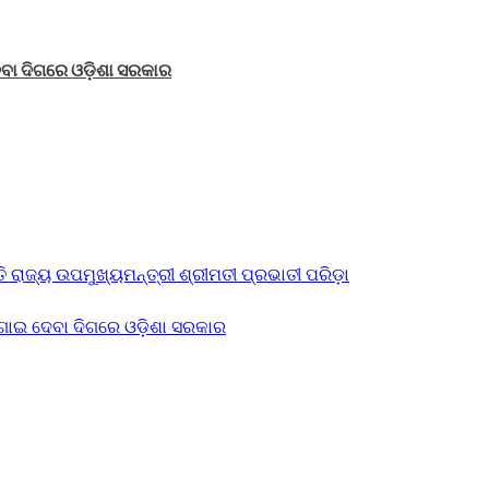
େବା ଦିଗରେ ଓଡ଼ିଶା ସରକାର
ତି ରାଜ୍ୟ ଉପମୁଖ୍ୟମନ୍ତ୍ରୀ ଶ୍ରୀମତୀ ପ୍ରଭାତୀ ପରିଡ଼ା
ୋଗାଇ ଦେବା ଦିଗରେ ଓଡ଼ିଶା ସରକାର