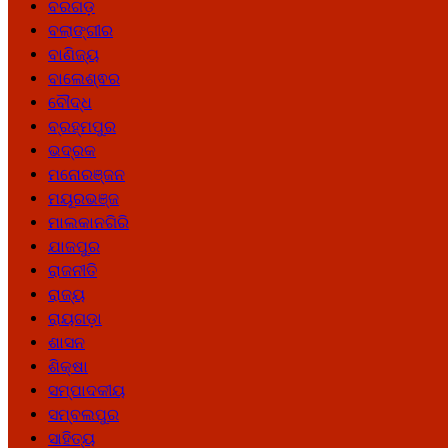
ବରଗଡ଼
ବଲାଙ୍ଗୀର
ବାଣିଜ୍ୟ
ବାଲେଶ୍ଵର
ବୌଦ୍ଧ
ବ୍ରହ୍ମପୁର
ଭଦ୍ରକ
ମନୋରଞ୍ଜନ
ମୟୂରଭଞ୍ଜ
ମାଲକାନଗିରି
ଯାଜପୁର
ରାଜନୀତି
ରାଜ୍ୟ
ରାୟଗଡ଼ା
ଶାସନ
ଶିକ୍ଷା
ସମ୍ପାଦକୀୟ
ସମ୍ବଲପୁର
ସାହିତ୍ୟ