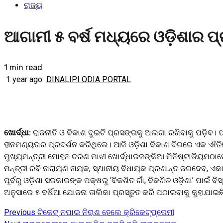
ରାଜ୍ୟ
ଆଗାମୀ ୫ ବର୍ଷ ମଧ୍ୟରେ ଓଡ଼ିଶାର ପ୍ର
1 min read
1 year ago
DINALIPI ODIA PORTAL
ଖୋର୍ଦ୍ଧା:
ରାଜନୀତି ଓ ବିକାଶ ଦୁଇଟି ପ୍ରସଙ୍ଗକୁ ଅଲଗା ରଖିବାକୁ ପଡ଼ିବ। ଫା
ହୀନମଣ୍ୟତାର ପ୍ରଦର୍ଶନ କରିଥିଲେ। ଆଜି ଓଡ଼ିଶା ବିକାଶ ଦିଗରେ ଏକ ଐତିହ
ମୁଖ୍ୟମନ୍ତ୍ରୀ ମୋହନ ଚରଣ ମାଝୀ ଖୋର୍ଦ୍ଧାରଜଙ୍କିଆ ମିନିଷ୍ଟାଡିୟମଠାର
ମନ୍ତ୍ରୀ ରବି ନାରାୟଣ ନାୟକ, ସ୍ଥାନୀୟ ବିଧାୟକ ପ୍ରଶାନ୍ତ ଜଗଦେବ, ଏକାମ
ପୂର୍ବରୁ ଓଡ଼ିଶା ସରକାରଙ୍କ ପକ୍ଷରୁ ‘ବିକଶିତ ଗାଁ, ବିକଶିତ ଓଡ଼ିଶା’ ପାଇଁ ବିସ
ଅନୁସାରେ ୫ ବର୍ଷିଆ ଯୋଜନା ତାଲିକା ପ୍ରସ୍ତୁତ କରି ପଠାଇବାକୁ କୁହାଯାଇଛି
Previous
ଟିକେଟ୍‌ ନପାଇ ନିରାଶ ହେଲେ କ୍ରିକେଟ୍‌ପ୍ରେମୀ