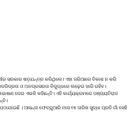
୨୪ ବର୍ଷର ସରକାର ଷଡ଼ଯନ୍ତ୍ର କରିଥିଲେ। ଏହା ଜରିଆରେ ବିକାଶ ନ କରି
ବ।ଦରିଦ୍ରତା ଓ ଅନଗ୍ରସରତା ବିରୁଦ୍ଧରେ ଲଢ଼େଇ ଜାରି ରହିବ।
ଭିଭାଷଣ ଦେଇ ଏଭଳି କହିଛନ୍ତି। ଏହି କାର୍ଯ୍ୟକ୍ରମରେ ପଞ୍ଚାୟତିରାଜ
୍ତି।
ିକା ପଠାଯାଇଛି । ଆସନ୍ତା ଫେବ୍ରୁଆରି ମାସ ୧୫ ତାରିଖ ସୁଦ୍ଧା ପ୍ରତି ଗାଁ ସେହି