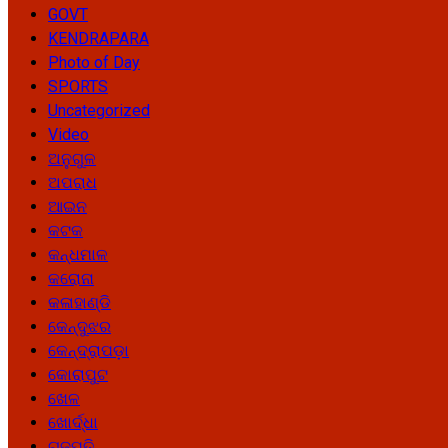
GOVT
KENDRAPARA
Photo of Day
SPORTS
Uncategorized
Video
ଅନୁଗୁଳ
ଅପରାଧ
ଆଇନ
କଟକ
କନ୍ଧମାଳ
କରୋନା
କଳାହାଣ୍ଡି
କେନ୍ଦୁଝର
କେନ୍ଦ୍ରାପଡ଼ା
କୋରାପୁଟ
ଖେଳ
ଖୋର୍ଦ୍ଧା
ଗଜପତି