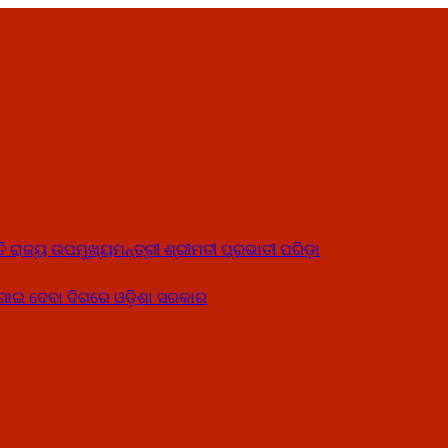
ତି ରାଜ୍ୟ ଉପମୁଖ୍ୟମନ୍ତ୍ରୀ ଶ୍ରୀମତୀ ପ୍ରଭାତୀ ପରିଡ଼ା
ୋଗାଇ ଦେବା ଦିଗରେ ଓଡ଼ିଶା ସରକାର