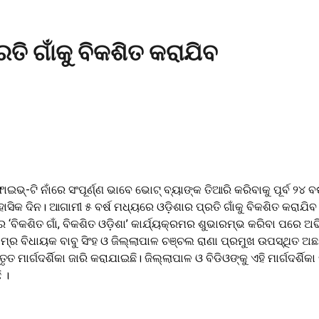
ତି ଗାଁକୁ ବିକଶିତ କରାଯିବ
ଇଭ୍-ଟି ନାଁରେ ସଂପୂର୍ଣ୍ଣ ଭାବେ ଭୋଟ୍ ବ୍ୟାଙ୍କ ତିଆରି କରିବାକୁ ପୂର୍ବ 
ାସିକ ଦିନ। ଆଗାମୀ ୫ ବର୍ଷ ମଧ୍ୟରେ ଓଡ଼ିଶାର ପ୍ରତି ଗାଁକୁ ବିକଶିତ କରାଯି
େ ‘ବିକଶିତ ଗାଁ, ବିକଶିତ ଓଡ଼ିଶା’ କାର୍ଯ୍ୟକ୍ରମର ଶୁଭାରମ୍ଭ କରିବା ପରେ ଅ
୍ର ବିଧାୟକ ବାବୁ ସିଂହ ଓ ଜିଲ୍ଲାପାଳ ଚଞ୍ଚଲ ରାଣା ପ୍ରମୁଖ ଉପସ୍ଥିତ ଅଛନ
୍ତୃତ ମାର୍ଗଦର୍ଶିକା ଜାରି କରାଯାଇଛି। ଜିଲ୍ଲାପାଳ ଓ ବିଡିଓଙ୍କୁ ଏହି ମାର୍ଗଦର୍ଶ
 ।