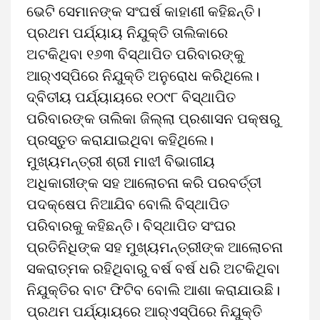
ଭେଟି ସେମାନଙ୍କ ସଂଘର୍ଷ କାହାଣୀ କହିଛନ୍ତି।
ପ୍ରଥମ ପର୍ଯ୍ୟାୟ ନିଯୁକ୍ତି ତାଲିକାରେ
ଅଟକିଥିବା ୧୬୩ ବିସ୍ଥାପିତ ପରିବାରଙ୍କୁ
ଆର୍‌ଏସ୍‌ପିରେ ନିଯୁକ୍ତି ଅନୁରୋଧ କରିଥିଲେ।
ଦ୍ବିତୀୟ ପର୍ଯ୍ୟାୟରେ ୧୦୯୮ ବିସ୍ଥାପିତ
ପରିବାରଙ୍କ ତାଲିକା ଜିଲ୍ଲା ପ୍ରଶାସନ ପକ୍ଷରୁ
ପ୍ରସ୍ତୁତ କରାଯାଇଥିବା କହିଥିଲେ।
ମୁଖ୍ୟମନ୍ତ୍ରୀ ଶ୍ରୀ ମାଝୀ ବିଭାଗୀୟ
ଅଧିକାରୀଙ୍କ ସହ ଆଲୋଚନା କରି ପରବର୍ତ୍ତୀ
ପଦକ୍ଷେପ ନିଆଯିବ ବୋଲି ବିସ୍ଥାପିତ
ପରିବାରକୁ କହିଛନ୍ତି। ବିସ୍ଥାପିତ ସଂଘର
ପ୍ରତିନିଧିଙ୍କ ସହ ମୁଖ୍ୟମନ୍ତ୍ରୀଙ୍କ ଆଲୋଚନା
ସକରାତ୍ମକ ରହିଥିବାରୁ ବର୍ଷ ବର୍ଷ ଧରି ଅଟକିଥିବା
ନିଯୁକ୍ତିର ବାଟ ଫିଟିବ ବୋଲି ଆଶା କରାଯାଉଛି।
ପ୍ରଥମ ପର୍ଯ୍ୟାୟରେ ଆର୍‌ଏସ୍‌ପିରେ ନିଯୁକ୍ତି