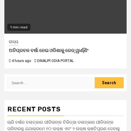
1 min read
ରାଜ୍ୟ
ଅତିପ୍ରବଳ ବର୍ଷା ନେଇ ଓଡିଶାକୁ ରେଡ୍ ୱାର୍ଣ୍ଣିଂ
4 hours ago
DINALIPI ODIA PORTAL
RECENT POSTS
ଚାରି ବର୍ଷର ବଳାତ୍କାର ପୀଡିତାଙ୍କ ଚିକିତ୍ସା ବଳାତ୍କାର ପୀଡିତାଙ୍କ
ପରିବାରକୁ ଯଥାକ୍ରମେ ୧୦ ଲକ୍ଷ ଏବଂ ୨ ଲକ୍ଷ କ୍ଷତିପୂରଣ ଦେବାକୁ