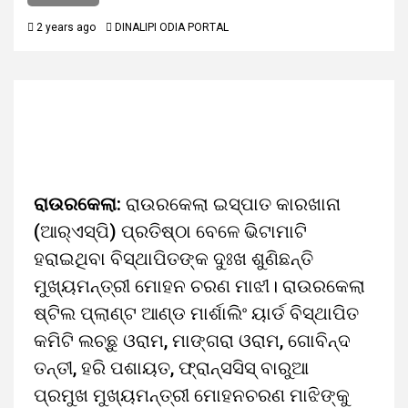
2 years ago
DINALIPI ODIA PORTAL
ରାଉରକେଲା:
ରାଉରକେଲା ଇସ୍ପାତ କାରଖାନା
(ଆର୍‌ଏସ୍‌ପି) ପ୍ରତିଷ୍ଠା ବେଳେ ଭିଟାମାଟି
ହରାଇଥିବା ବିସ୍ଥାପିତଙ୍କ ଦୁଃଖ ଶୁଣିଛନ୍ତି
ମୁଖ୍ୟମନ୍ତ୍ରୀ ମୋହନ ଚରଣ ମାଝୀ। ରାଉରକେଲା
ଷ୍ଟିଲ ପ୍ଲାଣ୍ଟ ଆଣ୍ଡ ମାର୍ଶାଲିଂ ୟାର୍ଡ ବିସ୍ଥାପିତ
କମିଟି ଲଚ୍ଛୁ ଓରାମ, ମାଙ୍ଗରା ଓରାମ, ଗୋବିନ୍ଦ
ତନ୍ତୀ, ହରି ପଶାୟତ, ଫ୍ରାନ୍ସସିସ୍‌ ବାରୁଆ
ପ୍ରମୁଖ ମୁଖ୍ୟମନ୍ତ୍ରୀ ମୋହନଚରଣ ମାଝିଙ୍କୁ