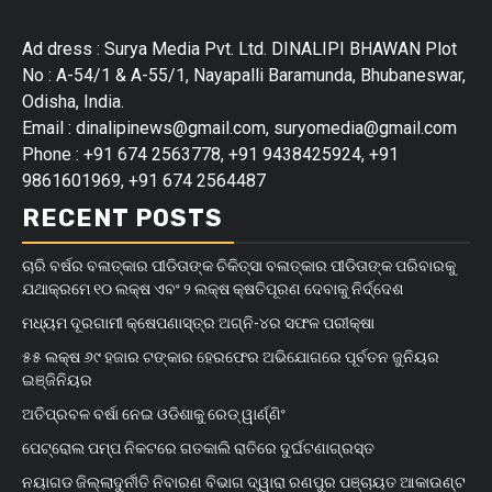
Ad dress : Surya Media Pvt. Ltd. DINALIPI BHAWAN Plot
No : A-54/1 & A-55/1, Nayapalli Baramunda, Bhubaneswar,
Odisha, India.
Email : dinalipinews@gmail.com, suryomedia@gmail.com
Phone : +91 674 2563778, +91 9438425924, +91
9861601969, +91 674 2564487
RECENT POSTS
ଚାରି ବର୍ଷର ବଳାତ୍କାର ପୀଡିତାଙ୍କ ଚିକିତ୍ସା ବଳାତ୍କାର ପୀଡିତାଙ୍କ ପରିବାରକୁ
ଯଥାକ୍ରମେ ୧୦ ଲକ୍ଷ ଏବଂ ୨ ଲକ୍ଷ କ୍ଷତିପୂରଣ ଦେବାକୁ ନିର୍ଦ୍ଦେଶ
ମଧ୍ୟମ ଦୂରଗାମୀ କ୍ଷେପଣାସ୍ତ୍ର ଅଗ୍ନି-୪ର ସଫଳ ପରୀକ୍ଷା
୫୫ ଲକ୍ଷ ୬୯ ହଜାର ଟଙ୍କାର ହେରଫେର ଅଭିଯୋଗରେ ପୂର୍ବତନ ଜୁନିୟର
ଇଞ୍ଜିନିୟର
ଅତିପ୍ରବଳ ବର୍ଷା ନେଇ ଓଡିଶାକୁ ରେଡ୍ ୱାର୍ଣ୍ଣିଂ
ପେଟ୍ରୋଲ ପମ୍ପ ନିକଟରେ ଗତକାଲି ରାତିରେ ଦୁର୍ଘଟଣାଗ୍ରସ୍ତ
ନୟାଗଡ ଜିଲ୍ଲାଦୁର୍ନୀତି ନିବାରଣ ବିଭାଗ ଦ୍ୱାରା ରଣପୁର ପଞ୍ଚାୟତ ଆକାଉଣ୍ଟ