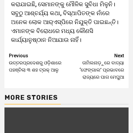
କରାଯାଇଛି, ସେମାନଙ୍କୁ ମୌଳିକ ସୁବିଧା ମିଳୁନି।
ସବୁଠୁ ଆଶ୍ଚର୍ଯ୍ୟ କଥା, ବିସ୍ଥାପିତଙ୍କ ନାଁରେ
ଅନେକ ଲୋକ ଆର୍‌ଏସ୍‌ପିରେ ନିଯୁକ୍ତି ପାଇଛନ୍ତି।
ଏମାନଙ୍କ ବିରୋଧରେ ମଧ୍ୟ କୌଣସି
କାର୍ଯ୍ୟାନୁଷ୍ଠାନ ନିଆଯାଉ ନାହିଁ।
Previous
Next
ଉତ୍ତରପ୍ରଦେଶରୁ ଓଡ଼ିଶାରେ
ତାମିଲନାଡ଼ୁରେ ବାତ୍ୟା
ପହଞ୍ଚିଲା ୩ ଶହ ଟ୍ରକ୍ ଆଳୁ
‘ଫେଙ୍ଗାଲ’ ପ୍ରଭାବରେ
ରାଜ୍ୟରେ ପାଗ ମେଘୁଆ
MORE STORIES