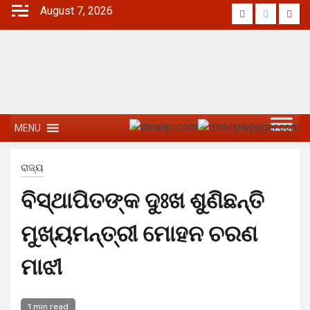
August 7, 2026
MENU
ରାଜ୍ୟ
ବିସ୍ଥାପିତଙ୍କ ଦୁଃଖ ଶୁଣିଛନ୍ତି
ମୁଖ୍ୟମନ୍ତ୍ରୀ ମୋହନ ଚରଣ
ମାଝୀ
1 min read