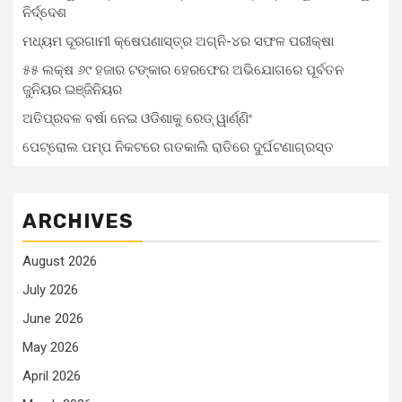
ନିର୍ଦ୍ଦେଶ
ମଧ୍ୟମ ଦୂରଗାମୀ କ୍ଷେପଣାସ୍ତ୍ର ଅଗ୍ନି-୪ର ସଫଳ ପରୀକ୍ଷା
୫୫ ଲକ୍ଷ ୬୯ ହଜାର ଟଙ୍କାର ହେରଫେର ଅଭିଯୋଗରେ ପୂର୍ବତନ
ଜୁନିୟର ଇଞ୍ଜିନିୟର
ଅତିପ୍ରବଳ ବର୍ଷା ନେଇ ଓଡିଶାକୁ ରେଡ୍ ୱାର୍ଣ୍ଣିଂ
ପେଟ୍ରୋଲ ପମ୍ପ ନିକଟରେ ଗତକାଲି ରାତିରେ ଦୁର୍ଘଟଣାଗ୍ରସ୍ତ
ARCHIVES
August 2026
July 2026
June 2026
May 2026
April 2026