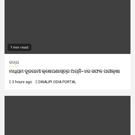
1 min read
ରାଜ୍ୟ
ମଧ୍ୟମ ଦୂରଗାମୀ କ୍ଷେପଣାସ୍ତ୍ର ଅଗ୍ନି-୪ର ସଫଳ ପରୀକ୍ଷା
3 hours ago
DINALIPI ODIA PORTAL