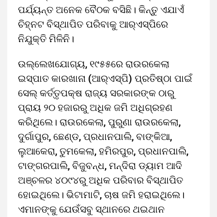
ପର୍ଯ୍ୟନ୍ତ ଅନେକ ବୈଠକ ବସିଛି। କିନ୍ତୁ ଏଯାଏଁ
ଚିହ୍ନଟ ବିସ୍ଥାପିତ ପରିବାକୁ ଆର୍‌ଏସ୍‌ପିରେ
ନିଯୁକ୍ତି ମିଳିନି।
ଉଲ୍ଲେଖଯୋଗ୍ୟ, ୧୯୫୫ରେ ରାଉରକେଲା
ଇସ୍ପାତ କାରଖାନା (ଆର୍‌ଏସ୍‌ପି) ପ୍ରତିଷ୍ଠା ପାଇଁ
ସେଲ୍‌ କର୍ତ୍ତୃପକ୍ଷ ରାଜ୍ୟ ସରକାରଙ୍କ ଠାରୁ
ପ୍ରାୟ ୨୦ ହଜାରରୁ ଅଧିକ ଜମି ଅଧିଗ୍ରହଣ
କରିଥିଲେ। ରାଉରକେଲା, ପୁରୁଣା ରାଉରକେଲା,
ଦୁର୍ଗାପୁର, ଛେଣ୍ଡ, ପ୍ରଧାନପାଲି, ବାଙ୍କିଆ,
ଲୁଆକେରା, ତୁମକେଲା, ହମିରପୁର, ପ୍ରଧାନପାଲି,
ଟାଙ୍ଗରପାଲି, ବିଜୁବନ୍ଧ, ମନ୍ଦିରା ଡ୍ୟାମ ଆଦି
ଅଞ୍ଚଳର ୪୦୯୪ରୁ ଅଧିକ ପରିବାର ବିସ୍ଥାପିତ
ହୋଇଥିଲେ। ଭିଟାମାଟି, ଚାଷ ଜମି ହରାଇଥିଲେ।
ଏମାନଙ୍କୁ ଯେଉଁସବୁ ସ୍ଥାନରେ ଥଇଥାନ