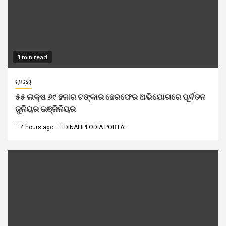
1 min read
ରାଜ୍ୟ
୫୫ ଲକ୍ଷ ୬୯ ହଜାର ଟଙ୍କାର ହେରଫେର ଅଭିଯୋଗରେ ପୂର୍ବତନ
ଜୁନିୟର ଇଞ୍ଜିନିୟର
4 hours ago
DINALIPI ODIA PORTAL