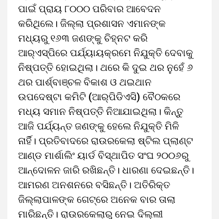
ପାଇଁ ପ୍ରାୟ ୮୦୦୦ ପରିବାର ଆବେଦନ
କରିଥିଲେ। ଜିଲ୍ଲା ପ୍ରଶାସନ ଏମାନଙ୍କ
ମଧ୍ୟରୁ ୧୬୩ ଜଣଙ୍କୁ ଚିହ୍ନଟ କରି
ଆର୍‌ଏସ୍‌ପିରେ ପର୍ଯ୍ୟାୟକ୍ରମେ ନିଯୁକ୍ତି ଦେବାକୁ
ନିଷ୍ପତ୍ତି ହୋଇଥିଲା। ଥରେ କି ଦୁଇ ଥର ନୁହେଁ ୬
ଥର ପାର୍ଶ୍ବାଞ୍ଚଳ ବିକାଶ ଓ ଥଇଥାନ
ଉପଦେଷ୍ଟା କମିଟି (ଆର୍‌ପିଡିଏସି) ବୈଠକରେ
ମଧ୍ୟ ସମାନ ନିଷ୍ପତ୍ତି ନିଆଯାଇଥିଲା। କିନ୍ତୁ
ଆଜି ପର୍ଯ୍ୟନ୍ତ ଜଣଙ୍କୁ ହେଲେ ନିଯୁକ୍ତି ମିଳି
ନାର୍ହି। ପ୍ରତିବାଦରେ ରାଉରକେଲା ଷ୍ଟିଲ ପ୍ଲାଣ୍ଟ
ଆଣ୍ଡ ମା‌ର୍ଶାଲିଂ ୟାର୍ଡ ବିସ୍ଥାପିତ ସଂଘ ୨୦୦୬ରୁ
ଆନ୍ଦୋଳନ ଜାରି ରଖିଛନ୍ତି। ଧାରଣା ଦେଇଛନ୍ତି।
ଆମରଣ ଅନଶନରେ ବସିଛନ୍ତି। ଅତିରିକ୍ତ
ଜିଲ୍ଲାପାଳଙ୍କ ଗେଟ୍‌ରେ ଅନେକ ବାର ତାଲା
ମାରିଛନ୍ତି। ରାଉରକେଲାରୁ ନେଇ ଦିଲ୍ଲୀ