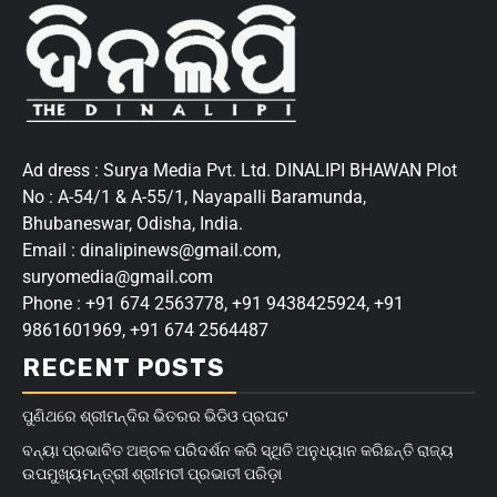
Ad dress : Surya Media Pvt. Ltd. DINALIPI BHAWAN Plot
No : A-54/1 & A-55/1, Nayapalli Baramunda,
Bhubaneswar, Odisha, India.
Email : dinalipinews@gmail.com,
suryomedia@gmail.com
Phone : +91 674 2563778, +91 9438425924, +91
9861601969, +91 674 2564487
RECENT POSTS
ପୁଣିଥରେ ଶ୍ରୀମନ୍ଦିର ଭିତରର ଭିଡିଓ ପ୍ରଘଟ
ବନ୍ୟା ପ୍ରଭାବିତ ଅଞ୍ଚଳ ପରିଦର୍ଶନ କରି ସ୍ଥିତି ଅନୁଧ୍ୟାନ କରିଛନ୍ତି ରାଜ୍ୟ
ଉପମୁଖ୍ୟମନ୍ତ୍ରୀ ଶ୍ରୀମତୀ ପ୍ରଭାତୀ ପରିଡ଼ା