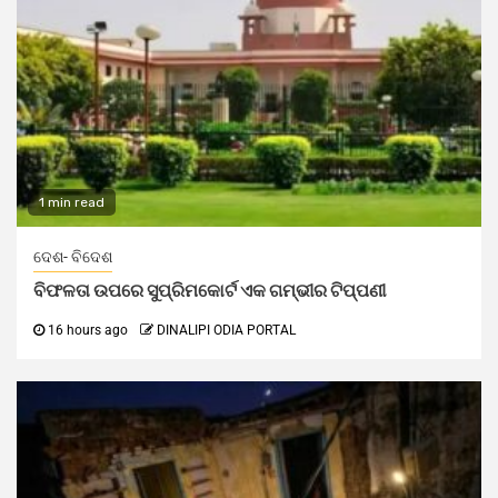
1 min read
ଦେଶ- ବିଦେଶ
ବିଫଳତା ଉପରେ ସୁପ୍ରିମକୋର୍ଟ ଏକ ଗମ୍ଭୀର ଟିପ୍ପଣୀ
16 hours ago
DINALIPI ODIA PORTAL