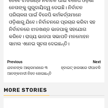
ତେବେ ଝାଡଖଣ୍ଡ ନିର୍ବାଚନ ପାଇଁ ବିଜେପି ଓଡ଼ିଶା
ନେତାଙ୍କୁ ଗୁରୁଦାୟିତ୍ୱ ଦେଇଛି। ନିର୍ବାଚନ
ପରିଚାଳନା ପାଇଁ ବିଜେପି କର୍ମକର୍ତ୍ତାମାନେ
ଓଡ଼ିଶାରୁ ଯିବେ। ନିର୍ବାଚନରେ ପ୍ରଚାର କରିବା ସହ
ନିର୍ବାଚନରେ ଝାଡଖଣ୍ଡ ଭାଜପାକୁ ସହଯୋଗ
କରିବେ। ରାଜ୍ୟ ଭାଜପା ସଭାପତି ମନମୋହନ
ସାମଲ ଏନେଇ ସୂଚନା ଦେଇଛନ୍ତି।
Previous
Next
ଯବାନଙ୍କ ଆକ୍ରମଣରେ ୩
ହ୍ବାଇଟ୍ ହାଉସରେ ଦୀପାବଳି
ଆତଙ୍କବାଦୀ ନିହତ ହୋଇଛନ୍ତି
MORE STORIES