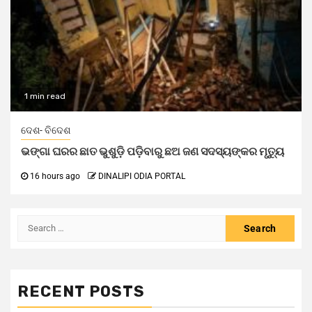
1 min read
ଦେଶ- ବିଦେଶ
ଭଙ୍ଗା ଘରର ଛାତ ଭୁଶୁଡ଼ି ପଡ଼ିବାରୁ ଛଅ ଜଣ ସଦସ୍ୟଙ୍କର ମୃତ୍ୟୁ
16 hours ago
DINALIPI ODIA PORTAL
RECENT POSTS