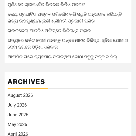
ପୁଣିଥରେ ଶ୍ରୀମନ୍ଦିର ଭିତରର ଭିଡିଓ ପ୍ରଘଟ
ବନ୍ୟା ପ୍ରଭାବିତ ଅଞ୍ଚଳ ପରିଦର୍ଶନ କରି ସ୍ଥିତି ଅନୁଧ୍ୟାନ କରିଛନ୍ତି
ରାଜ୍ୟ ଉପମୁଖ୍ୟମନ୍ତ୍ରୀ ଶ୍ରୀମତୀ ପ୍ରଭାତୀ ପରିଡ଼ା
ରାଉରକେଲା ଆରଟିଓ ଅଫିସ୍‌ରେ ଭିଜିଲାନ୍ସ ଚଢ଼ାଉ
ରାଜ୍ୟରେ କର୍କଟ ରୋଗୀମାନଙ୍କୁ ଉନ୍ନତମାନର ଚିକିତ୍ସା ସୁବିଧା ଯୋଗାଇ
ଦେବା ଦିଗରେ ଓଡ଼ିଶା ସରକାର
ଆବାସିକ ଘରେ ବ୍ୟବସାୟ ଚଳାଇଥିବା କୋଠା ସବୁକୁ ତତ୍କାଳ ସିଲ୍‌
ARCHIVES
August 2026
July 2026
June 2026
May 2026
April 2026