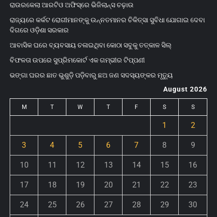
ରାଉରକେଲା ଆରଟିଓ ଅଫିସ୍‌ରେ ଭିଜିଲାନ୍ସ ଚଢ଼ାଉ
ରାଜ୍ୟରେ କର୍କଟ ରୋଗୀମାନଙ୍କୁ ଉନ୍ନତମାନର ଚିକିତ୍ସା ସୁବିଧା ଯୋଗାଇ ଦେବା
ଦିଗରେ ଓଡ଼ିଶା ସରକାର
ଆବାସିକ ଘରେ ବ୍ୟବସାୟ ଚଳାଇଥିବା କୋଠା ସବୁକୁ ତତ୍କାଳ ସିଲ୍‌
ବିଫଳତା ଉପରେ ସୁପ୍ରିମକୋର୍ଟ ଏକ ଗମ୍ଭୀର ଟିପ୍ପଣୀ
ଭଙ୍ଗା ଘରର ଛାତ ଭୁଶୁଡ଼ି ପଡ଼ିବାରୁ ଛଅ ଜଣ ସଦସ୍ୟଙ୍କର ମୃତ୍ୟୁ
August 2026
M
T
W
T
F
S
S
1
2
3
4
5
6
7
8
9
10
11
12
13
14
15
16
17
18
19
20
21
22
23
24
25
26
27
28
29
30