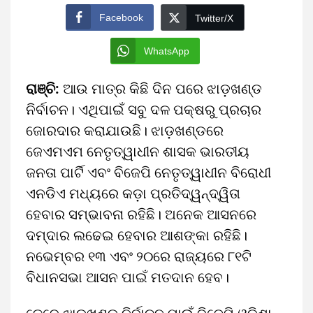
Facebook
Twitter/X
WhatsApp
ରାଞ୍ଚି:
ଆଉ ମାତ୍ର କିଛି ଦିନ ପରେ ଝାଡ଼ଖଣ୍ଡ
ନିର୍ବାଚନ। ଏଥିପାଇଁ ସବୁ ଦଳ ପକ୍ଷରୁ ପ୍ରଚାର
ଜୋରଦାର କରାଯାଉଛି। ଝାଡ଼ଖଣ୍ଡରେ
ଜେଏମଏମ ନେତୃତ୍ୱାଧୀନ ଶାସକ ଭାରତୀୟ
ଜନତା ପାର୍ଟି ଏବଂ ବିଜେପି ନେତୃତ୍ୱାଧୀନ ବିରୋଧୀ
ଏନଡିଏ ମଧ୍ୟରେ କଡ଼ା ପ୍ରତିଦ୍ୱନ୍ଦ୍ୱିତା
ହେବାର ସମ୍ଭାବନା ରହିଛି। ଅନେକ ଆସନରେ
ଦମ୍‌ଦାର ଲଢେଇ ହେବାର ଆଶଙ୍କା ରହିଛି।
ନଭେମ୍ବର ୧୩ ଏବଂ ୨୦ରେ ରାଜ୍ୟରେ ୮୧ଟି
ବିଧାନସଭା ଆସନ ପାଇଁ ମତଦାନ ହେବ।