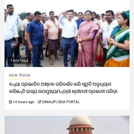
1 min read
ଦେଶ- ବିଦେଶ
ବନ୍ୟା ପ୍ରଭାବିତ ଅଞ୍ଚଳ ପରିଦର୍ଶନ କରି ସ୍ଥିତି ଅନୁଧ୍ୟାନ
କରିଛନ୍ତି ରାଜ୍ୟ ଉପମୁଖ୍ୟମନ୍ତ୍ରୀ ଶ୍ରୀମତୀ ପ୍ରଭାତୀ ପରିଡ଼ା
14 hours ago
DINALIPI ODIA PORTAL