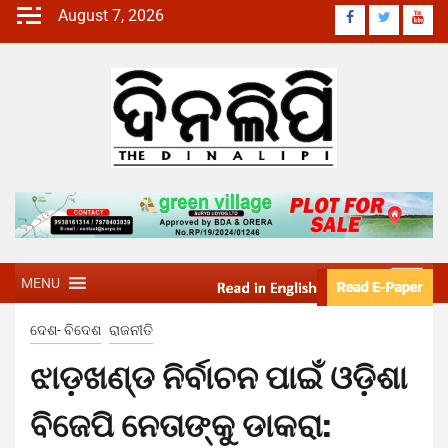
August 7, 2026
MENU
ଦେଶ- ବିଦେଶ
ରାଜନୀତି
ଝାଡ଼ଖଣ୍ଡ ନିର୍ବାଚନ ପାଇଁ ଓଡ଼ିଶା
ବିଜେପି ନେତାଙ୍କୁ ଡାକରା: