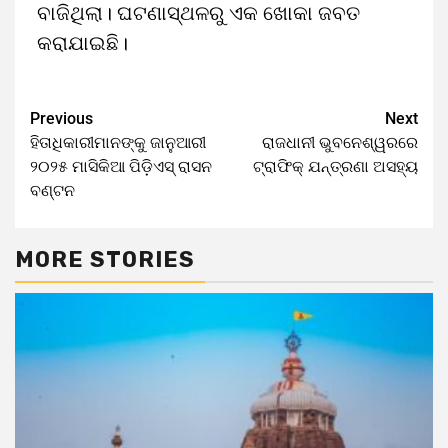
ବାଜିଥିଲା। ଘଟଣାସ୍ଥଳରୁ ଏକ ଖୋକା ଜବତ
କରାଯାଇଛି।
Previous
Next
ହିତାଧିକାରୀମାନଙ୍କୁ ଜାନୁଆରୀ
ରାଜଧାନୀ ଭୁବନେଶ୍ୱରରେ
୨୦୨୫ ମାସିକିଆ ପିଡ଼ିଏସ୍‌ ରାସନ
ଟ୍ରାଫିକ୍‌ ଯନ୍ତ୍ରଣା ଅସହ୍ୟ
ବଣ୍ଟନ
MORE STORIES