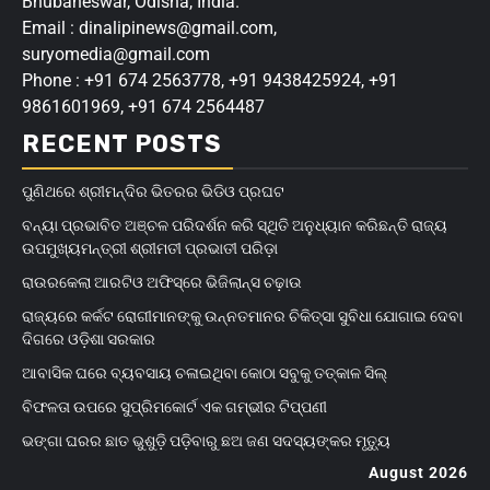
Bhubaneswar, Odisha, India.
Email : dinalipinews@gmail.com,
suryomedia@gmail.com
Phone : +91 674 2563778, +91 9438425924, +91
9861601969, +91 674 2564487
RECENT POSTS
ପୁଣିଥରେ ଶ୍ରୀମନ୍ଦିର ଭିତରର ଭିଡିଓ ପ୍ରଘଟ
ବନ୍ୟା ପ୍ରଭାବିତ ଅଞ୍ଚଳ ପରିଦର୍ଶନ କରି ସ୍ଥିତି ଅନୁଧ୍ୟାନ କରିଛନ୍ତି ରାଜ୍ୟ
ଉପମୁଖ୍ୟମନ୍ତ୍ରୀ ଶ୍ରୀମତୀ ପ୍ରଭାତୀ ପରିଡ଼ା
ରାଉରକେଲା ଆରଟିଓ ଅଫିସ୍‌ରେ ଭିଜିଲାନ୍ସ ଚଢ଼ାଉ
ରାଜ୍ୟରେ କର୍କଟ ରୋଗୀମାନଙ୍କୁ ଉନ୍ନତମାନର ଚିକିତ୍ସା ସୁବିଧା ଯୋଗାଇ ଦେବା
ଦିଗରେ ଓଡ଼ିଶା ସରକାର
ଆବାସିକ ଘରେ ବ୍ୟବସାୟ ଚଳାଇଥିବା କୋଠା ସବୁକୁ ତତ୍କାଳ ସିଲ୍‌
ବିଫଳତା ଉପରେ ସୁପ୍ରିମକୋର୍ଟ ଏକ ଗମ୍ଭୀର ଟିପ୍ପଣୀ
ଭଙ୍ଗା ଘରର ଛାତ ଭୁଶୁଡ଼ି ପଡ଼ିବାରୁ ଛଅ ଜଣ ସଦସ୍ୟଙ୍କର ମୃତ୍ୟୁ
August 2026