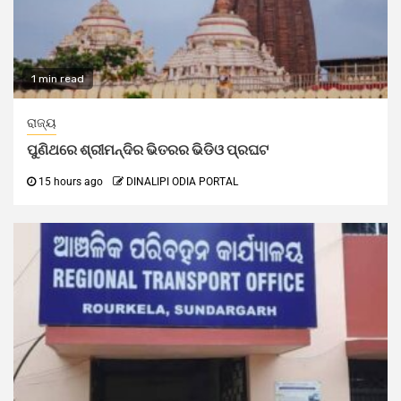
1 min read
ରାଜ୍ୟ
ପୁଣିଥରେ ଶ୍ରୀମନ୍ଦିର ଭିତରର ଭିଡିଓ ପ୍ରଘଟ
15 hours ago
DINALIPI ODIA PORTAL