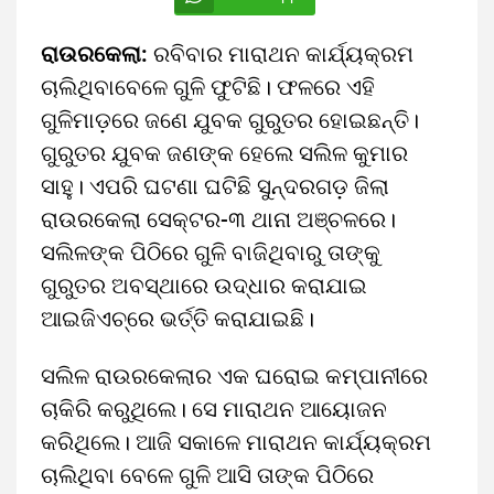
ରାଉରକେଲା:
ରବିବାର ମାରାଥନ କାର୍ଯ୍ୟକ୍ରମ
ଚାଲିଥିବାବେଳେ ଗୁଳି ଫୁଟିଛି। ଫଳରେ ଏହି
ଗୁଳିମାଡ଼ରେ ଜଣେ ଯୁବକ ଗୁରୁତର ହୋଇଛନ୍ତି।
ଗୁରୁତର ଯୁବକ ଜଣଙ୍କ ହେଲେ ସଲିଳ କୁମାର
ସାହୁ। ଏପରି ଘଟଣା ଘଟିଛି ସୁନ୍ଦରଗଡ଼ ଜିଲା
ରାଉରକେଲା ସେକ୍ଟର-୩ ଥାନା ଅଞ୍ଚଳରେ।
ସଲିଳଙ୍କ ପିଠିରେ ଗୁଳି ବାଜିଥିବାରୁ ତାଙ୍କୁ
ଗୁରୁତର ଅବସ୍ଥାରେ ଉଦ୍ଧାର କରାଯାଇ
ଆଇଜିଏଚ୍‌ରେ ଭର୍ତ୍ତି କରାଯାଇଛି।
ସଲିଳ ରାଉରକେଲାର ଏକ ଘରୋଇ କମ୍ପାନୀରେ
ଚାକିରି କରୁଥିଲେ। ସେ ମାରାଥନ ଆୟୋଜନ
କରିଥିଲେ। ଆଜି ସକାଳେ ମାରାଥନ କାର୍ଯ୍ୟକ୍ରମ
ଚାଲିଥିବା ବେଳେ ଗୁଳି ଆସି ତାଙ୍କ ପିଠିରେ