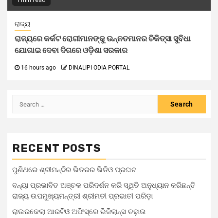
1 min read
ରାଜ୍ୟ
ରାଜ୍ୟରେ କର୍କଟ ରୋଗୀମାନଙ୍କୁ ଉନ୍ନତମାନର ଚିକିତ୍ସା ସୁବିଧା
ଯୋଗାଇ ଦେବା ଦିଗରେ ଓଡ଼ିଶା ସରକାର
16 hours ago
DINALIPI ODIA PORTAL
RECENT POSTS
ପୁଣିଥରେ ଶ୍ରୀମନ୍ଦିର ଭିତରର ଭିଡିଓ ପ୍ରଘଟ
ବନ୍ୟା ପ୍ରଭାବିତ ଅଞ୍ଚଳ ପରିଦର୍ଶନ କରି ସ୍ଥିତି ଅନୁଧ୍ୟାନ କରିଛନ୍ତି
ରାଜ୍ୟ ଉପମୁଖ୍ୟମନ୍ତ୍ରୀ ଶ୍ରୀମତୀ ପ୍ରଭାତୀ ପରିଡ଼ା
ରାଉରକେଲା ଆରଟିଓ ଅଫିସ୍‌ରେ ଭିଜିଲାନ୍ସ ଚଢ଼ାଉ