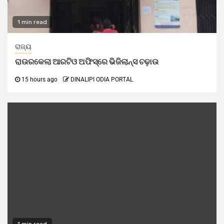
1 min read
ରାଜ୍ୟ
ରାଉରକେଲା ଆରଟିଓ ଅଫିସ୍‌ରେ ଭିଜିଲାନ୍ସ ଚଢ଼ାଉ
15 hours ago
DINALIPI ODIA PORTAL