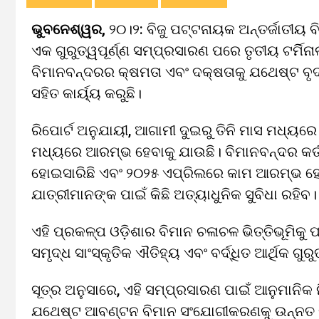
ଭୁବନେଶ୍ୱର,
୨୦।୨: ବିଜୁ ପଟ୍ଟନାୟକ ଅନ୍ତର୍ଜାତୀୟ 
ଏକ ଗୁରୁତ୍ୱପୂର୍ଣ୍ଣ ସମ୍ପ୍ରସାରଣ ପରେ ତୃତୀୟ ଟର୍ମି
ବିମାନବନ୍ଦରର କ୍ଷମତା ଏବଂ ଦକ୍ଷତାକୁ ଯଥେଷ୍ଟ ବୃଦ୍ଧି 
ସହିତ କାର୍ୟ୍ୟ କରୁଛି।
ରିପୋର୍ଟ ଅନୁଯାୟୀ, ଆଗାମୀ ଦୁଇରୁ ତିନି ମାସ ମଧ୍ୟରେ ଟ
ମଧ୍ୟରେ ଆରମ୍ଭ ହେବାକୁ ଯାଉଛି। ବିମାନବନ୍ଦର କର୍ତ
ହୋଇସାରିଛି ଏବଂ ୨୦୨୫ ଏପ୍ରିଲରେ କାମ ଆରମ୍ଭ ହେବା
ଯାତ୍ରୀମାନଙ୍କ ପାଇଁ କିଛି ଅତ୍ୟାଧୁନିକ ସୁବିଧା ରହିବ।
ଏହି ପ୍ରକଳ୍ପ ଓଡ଼ିଶାର ବିମାନ ଚଳାଚଳ ଭିତ୍ତିଭୂମିକୁ
ସମୃଦ୍ଧ ସାଂସ୍କୃତିକ ଐତିହ୍ୟ ଏବଂ ବର୍ଦ୍ଧିତ ଆର୍ଥିକ ଗୁର
ସୂତ୍ର ଅନୁସାରେ, ଏହି ସମ୍ପ୍ରସାରଣ ପାଇଁ ଆନୁମାନିକ
ଯଥେଷ୍ଟ ଆବଣ୍ଟନ ବିମାନ ସଂଯୋଗୀକରଣକୁ ଉନ୍ନତ କରି