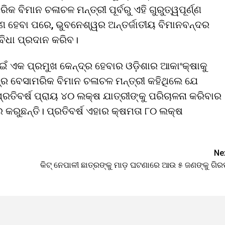
ବିମାନ ଚଳାଚଳ ମନ୍ତ୍ରୀ ପୂର୍ବରୁ ଏହି ଗୁରୁତ୍ୱପୂର୍ଣ୍ଣ
୍ଣ ହେବା ପରେ, ଭୁବନେଶ୍ୱର ଅନ୍ତର୍ଜାତୀୟ ବିମାନବନ୍ଦର
ବିଧା ପ୍ରଦାନ କରିବ।
ଇଁ ଏକ ପ୍ରମୁଖ କେନ୍ଦ୍ର ହେବାର ଓଡ଼ିଶାର ଆକାଂକ୍ଷାକୁ
ଦ୍ର ବେସାମରିକ ବିମାନ ଚଳାଚଳ ମନ୍ତ୍ରୀ କହିଥିଲେ ଯେ
୍ରତିବର୍ଷ ପ୍ରାୟ ୪୦ ଲକ୍ଷ ଯାତ୍ରୀଙ୍କୁ ପରିଚାଳନା କରିବାର
ର କରୁଛନ୍ତି। ପ୍ରତିବର୍ଷ ଏହାର କ୍ଷମତା ୮୦ ଲକ୍ଷ
Ne
କିଟ୍‌ ନେପାଳୀ ଛାତ୍ରଙ୍କୁ ମାଡ଼ ଘଟଣାରେ ଆଉ ୫ ଜଣଙ୍କୁ ଗି