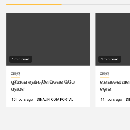
1 min read
1 min read
ରାଜ୍ୟ
ରାଜ୍ୟ
ପୁଣିଥରେ ଶ୍ରୀମନ୍ଦିର ଭିତରର ଭିଡିଓ
ରାଉରକେଲା ଆରଟିଓ
ପ୍ରଘଟ
ଚଢ଼ାଉ
10 hours ago
DINALIPI ODIA PORTAL
11 hours ago
DI