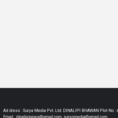
Ad dress : Surya Media Pvt. Ltd. DINALIPI BHAWAN Plot No : A
Email : dinalipinews@gmail.com, suryomedia@gmail.com