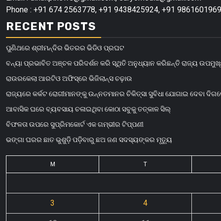
Phone : +91 674 2563778, +91 9438425924, +91 9861601969
RECENT POSTS
ପୁଣିଥରେ ଶ୍ରୀମନ୍ଦିର ଭିତରର ଭିଡିଓ ପ୍ରଘଟ
ବନ୍ୟା ପ୍ରଭାବିତ ଅଞ୍ଚଳ ପରିଦର୍ଶନ କରି ସ୍ଥିତି ଅନୁଧ୍ୟାନ କରିଛନ୍ତି ରାଜ୍ୟ ଉପମୁଖ୍
ରାଉରକେଲା ଆରଟିଓ ଅଫିସ୍‌ରେ ଭିଜିଲାନ୍ସ ଚଢ଼ାଉ
ରାଜ୍ୟରେ କର୍କଟ ରୋଗୀମାନଙ୍କୁ ଉନ୍ନତମାନର ଚିକିତ୍ସା ସୁବିଧା ଯୋଗାଇ ଦେବା ଦିଗ
ଆବାସିକ ଘରେ ବ୍ୟବସାୟ ଚଳାଇଥିବା କୋଠା ସବୁକୁ ତତ୍କାଳ ସିଲ୍‌
ବିଫଳତା ଉପରେ ସୁପ୍ରିମକୋର୍ଟ ଏକ ଗମ୍ଭୀର ଟିପ୍ପଣୀ
ଭଙ୍ଗା ଘରର ଛାତ ଭୁଶୁଡ଼ି ପଡ଼ିବାରୁ ଛଅ ଜଣ ସଦସ୍ୟଙ୍କର ମୃତ୍ୟୁ
M
T
3
4