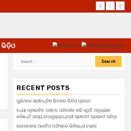
Facebook
Twitter
Yout
ଭିଡ଼ିଓ
Search
for:
RECENT POSTS
ପୁଣିଥରେ ଶ୍ରୀମନ୍ଦିର ଭିତରର ଭିଡିଓ ପ୍ରଘଟ
ବନ୍ୟା ପ୍ରଭାବିତ ଅଞ୍ଚଳ ପରିଦର୍ଶନ କରି ସ୍ଥିତି ଅନୁଧ୍ୟାନ
କରିଛନ୍ତି ରାଜ୍ୟ ଉପମୁଖ୍ୟମନ୍ତ୍ରୀ ଶ୍ରୀମତୀ ପ୍ରଭାତୀ ପରିଡ଼ା
ରାଉରକେଲା ଆରଟିଓ ଅଫିସ୍‌ରେ ଭିଜିଲାନ୍ସ ଚଢ଼ାଉ