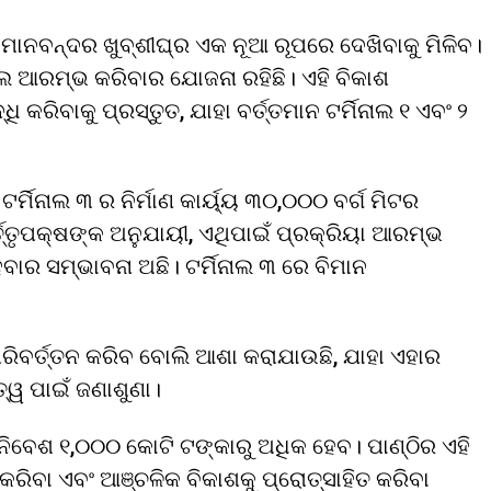
ବିମାନବନ୍ଦର ଖୁବ୍‌ଶୀଘ୍ର ଏକ ନୂଆ ରୂପରେ ଦେଖିବାକୁ ମିଳିବ।
ନାଲ ଆରମ୍ଭ କରିବାର ଯୋଜନା ରହିଛି। ଏହି ବିକାଶ
କରିବାକୁ ପ୍ରସ୍ତୁତ, ଯାହା ବର୍ତ୍ତମାନ ଟର୍ମିନାଲ ୧ ଏବଂ ୨
ର୍ମିନାଲ ୩ ର ନିର୍ମାଣ କାର୍ୟ୍ୟ ୩୦,୦୦୦ ବର୍ଗ ମିଟର
୍ତୃପକ୍ଷଙ୍କ ଅନୁଯାୟୀ, ଏଥିପାଇଁ ପ୍ରକ୍ରିୟା ଆରମ୍ଭ
ର ସମ୍ଭାବନା ଅଛି। ଟର୍ମିନାଲ ୩ ରେ ବିମାନ
 ପରିବର୍ତ୍ତନ କରିବ ବୋଲି ଆଶା କରାଯାଉଛି, ଯାହା ଏହାର
ୁତ୍ୱ ପାଇଁ ଜଣାଶୁଣା।
 ନିବେଶ ୧,୦୦୦ କୋଟି ଟଙ୍କାରୁ ଅଧିକ ହେବ। ପାଣ୍ଠିର ଏହି
ବା ଏବଂ ଆଞ୍ଚଳିକ ବିକାଶକୁ ପ୍ରୋତ୍ସାହିତ କରିବା