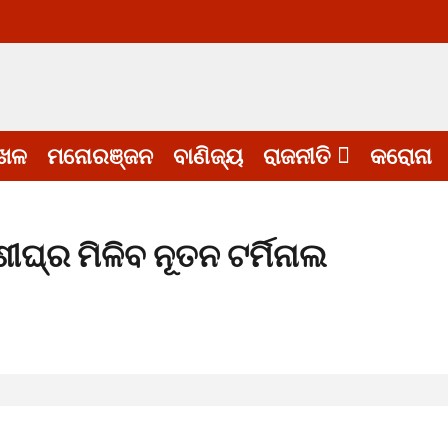
େଳ
ମନୋରଞ୍ଜନ
ବାଣିଜ୍ୟ
ରାଜନୀତି
କରୋନା
ୀଘ୍ର ମିଳିବ ନୂତନ ଟର୍ମିନାଲ