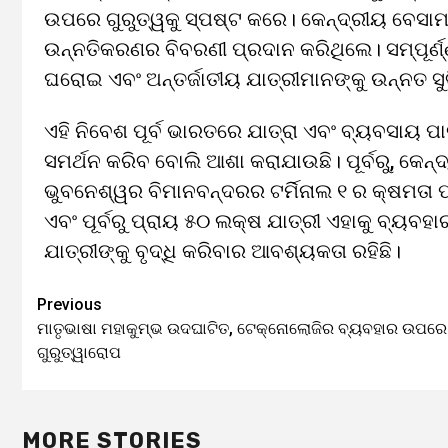
ଉପରେ ଗୁରୁତ୍ୱକୁ ସ୍ପଷ୍ଟ କରେ। କେନ୍ଦ୍ରୀୟ ବେସାମରିକ 
ଉନ୍ନତିକରଣର ବିବରଣୀ ପ୍ରଦାନ କରିଥିଲେ। ସମ୍ପୂର୍ଣ
ଘରୋଇ ଏବଂ ଅନ୍ତର୍ଜାତୀୟ ଯାତ୍ରୀମାନଙ୍କୁ ଉନ୍ନତ ସୁ
ଏହି ନିବେଶ ପୂର୍ବ ଭାରତରେ ଯାତ୍ରା ଏବଂ ବ୍ୟବସାୟ ପା
ସମର୍ଥନ କରିବ ବୋଲି ଆଶା କରାଯାଉଛି। ପୂର୍ବରୁ, କେନ୍
ଭୁବନେଶ୍ୱର ବିମାନବନ୍ଦରର ଟର୍ମିନାଲ ୧ ର କ୍ଷମତା ପ
ଏବଂ ପୂର୍ବରୁ ପ୍ରାୟ ୫୦ ଲକ୍ଷ ଯାତ୍ରୀ ଏହାକୁ ବ୍ୟବହା
ଯାତ୍ରୀଙ୍କୁ ବୃଦ୍ଧି କରିବାର ଆବଶ୍ୟକତା ରହିଛି।
Previous
Continue
ମାତୃଭାଷା ମହାକୁମ୍ଭ ଉଦଘାଟିତ, ଟେକ୍ନୋଲୋଜିର ବ୍ୟବହାର ଉପରେ
Reading
ଗୁରୁତ୍ୱାରୋପ
MORE STORIES