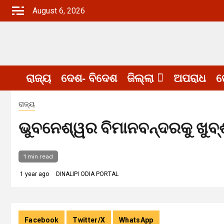
Skip
August 6, 2026
to
content
ରାଜ୍ୟ
ଦେଶ- ବିଦେଶ
ଜିଲ୍ଲା
ଅପରାଧ
ଖ
ରାଜ୍ୟ
ଭୁବନେଶ୍ୱର ବିମାନବନ୍ଦରକୁ ଖୁବ୍‌ଶ
1 min read
1 year ago
DINALIPI ODIA PORTAL
Facebook
Twitter/X
WhatsApp