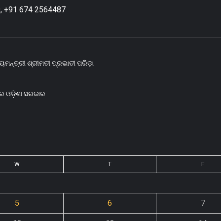
, +91 674 2564487
ୟମନ୍ତ୍ରୀ ଶ୍ରୀମତୀ ପ୍ରଭାତୀ ପରିଡ଼ା
ରେ ଓଡ଼ିଶା ସରକାର
W
T
F
5
6
7