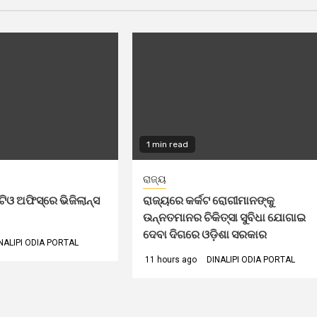
1 min read
ରାଜ୍ୟ
 ଅଫିସ୍‌ରେ ଭିଜିଲାନ୍ସ
ରାଜ୍ୟରେ କର୍କଟ ରୋଗୀମାନଙ୍କୁ
ଉନ୍ନତମାନର ଚିକିତ୍ସା ସୁବିଧା ଯୋଗାଇ
ଦେବା ଦିଗରେ ଓଡ଼ିଶା ସରକାର
NALIPI ODIA PORTAL
11 hours ago
DINALIPI ODIA PORTAL