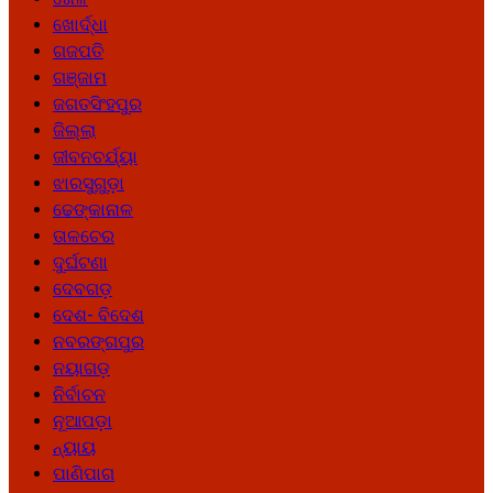
ଖୋର୍ଦ୍ଧା
ଗଜପତି
ଗଞ୍ଜାମ
ଜଗତସିଂହପୁର
ଜିଲ୍ଲା
ଜୀବନଚର୍ଯ୍ୟା
ଝାରସୁଗୁଡ଼ା
ଢେଙ୍କାନାଳ
ତାଳଚେର
ଦୁର୍ଘଟଣା
ଦେବଗଡ଼
ଦେଶ- ବିଦେଶ
ନବରଙ୍ଗପୁର
ନୟାଗଡ଼
ନିର୍ବାଚନ
ନୂଆପଡ଼ା
ନ୍ୟାୟ
ପାଣିପାଗ