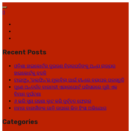
Skip
to
content
Facebook
Twitter
Youtube
Recent Posts
ଓଡ଼ିଶା ହାଇକୋର୍ଟର ଦୁଇଜଣ ବିଚାରପତିଙ୍କୁ ଅନ୍ୟ ରାଜ୍ୟର
ହାଇକୋର୍ଟକୁ ବଦଳି
ଟାଇଫୁନ୍ ‘ଡଲଫିନ୍’ର ମୁକାବିଲା ପାଇଁ ଚୀନ୍‌ରେ ବ୍ୟାପକ ପ୍ରସ୍ତୁତି
ପୁଣେ ଅନ୍ତର୍ଗତ ବାରମତୀ ଏୟାରପୋର୍ଟ ପରିସରରେ ପୁଣି ଏକ
ବିମାନ ଦୁର୍ଘଟଣା
୬ ଭରି ସୁନା ଗହଣା ଲୁଟ କରି ଦୁର୍ବୃତ୍ତ ଫେରାର
ମମତା ବାନାର୍ଜୀଙ୍କ ଗାଡ଼ି ଉପରେ ଭିଡ଼ ହିଂସା ଅଭିଯୋଗ
Categories