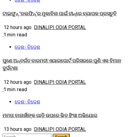
ଟାଇଫୁନ୍ ‘ଡଲଫିନ୍’ର ମୁକାବିଲା ପାଇଁ ଚୀନ୍‌ରେ ବ୍ୟାପକ ପ୍ରସ୍ତୁତି
12 hours ago
DINALIPI ODIA PORTAL
1 min read
ଦେଶ- ବିଦେଶ
ପୁଣେ ଅନ୍ତର୍ଗତ ବାରମତୀ ଏୟାରପୋର୍ଟ ପରିସରରେ ପୁଣି ଏକ ବିମାନ
ଦୁର୍ଘଟଣା
12 hours ago
DINALIPI ODIA PORTAL
1 min read
ଦେଶ- ବିଦେଶ
ମମତା ବାନାର୍ଜୀଙ୍କ ଗାଡ଼ି ଉପରେ ଭିଡ଼ ହିଂସା ଅଭିଯୋଗ
13 hours ago
DINALIPI ODIA PORTAL
Search