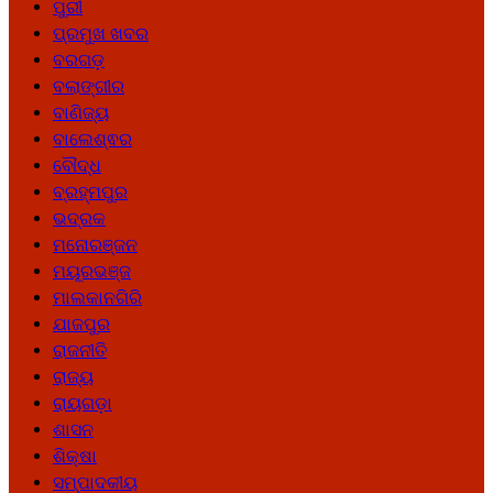
ପୁରୀ
ପ୍ରମୁଖ ଖବର
ବରଗଡ଼
ବଲାଙ୍ଗୀର
ବାଣିଜ୍ୟ
ବାଲେଶ୍ଵର
ବୌଦ୍ଧ
ବ୍ରହ୍ମପୁର
ଭଦ୍ରକ
ମନୋରଞ୍ଜନ
ମୟୂରଭଞ୍ଜ
ମାଲକାନଗିରି
ଯାଜପୁର
ରାଜନୀତି
ରାଜ୍ୟ
ରାୟଗଡ଼ା
ଶାସନ
ଶିକ୍ଷା
ସମ୍ପାଦକୀୟ