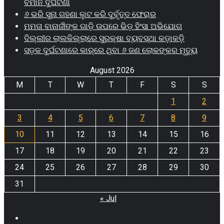
ବିମାନ ଦୁର୍ଘଟଣା
୬ ଭରି ସୁନା ଗହଣା ଲୁଟ କରି ଦୁର୍ବୃତ୍ତ ଫେରାର
ମମତା ବାନାର୍ଜୀଙ୍କ ଗାଡ଼ି ଉପରେ ଭିଡ଼ ହିଂସା ଅଭିଯୋଗ
ଦିଲ୍ଲୀର ଲାଲକିଲ୍ଲାରେ ସୁରକ୍ଷା ବ୍ୟବସ୍ଥା କଡ଼ାକଡ଼ି
ସଡ଼କ ଦୁର୍ଘଟଣାରେ କାର୍‌ରେ ଥିବା ୬ ଜଣ ଲୋକଙ୍କର ମୃତ୍ୟୁ
August 2026
M
T
W
T
F
S
S
1
2
3
4
5
6
7
8
9
10
11
12
13
14
15
16
17
18
19
20
21
22
23
24
25
26
27
28
29
30
31
« Jul
Facebook