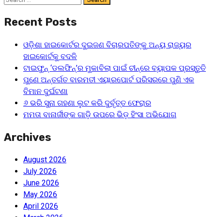
for:
Recent Posts
ଓଡ଼ିଶା ହାଇକୋର୍ଟର ଦୁଇଜଣ ବିଚାରପତିଙ୍କୁ ଅନ୍ୟ ରାଜ୍ୟର
ହାଇକୋର୍ଟକୁ ବଦଳି
ଟାଇଫୁନ୍ ‘ଡଲଫିନ୍’ର ମୁକାବିଲା ପାଇଁ ଚୀନ୍‌ରେ ବ୍ୟାପକ ପ୍ରସ୍ତୁତି
ପୁଣେ ଅନ୍ତର୍ଗତ ବାରମତୀ ଏୟାରପୋର୍ଟ ପରିସରରେ ପୁଣି ଏକ
ବିମାନ ଦୁର୍ଘଟଣା
୬ ଭରି ସୁନା ଗହଣା ଲୁଟ କରି ଦୁର୍ବୃତ୍ତ ଫେରାର
ମମତା ବାନାର୍ଜୀଙ୍କ ଗାଡ଼ି ଉପରେ ଭିଡ଼ ହିଂସା ଅଭିଯୋଗ
Archives
August 2026
July 2026
June 2026
May 2026
April 2026