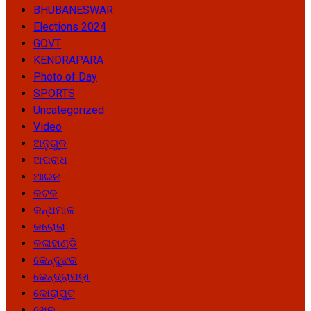
BHUBANESWAR
Elections 2024
GOVT
KENDRAPARA
Photo of Day
SPORTS
Uncategorized
Video
ଅନୁଗୁଳ
ଅପରାଧ
ଆଇନ
କଟକ
କନ୍ଧମାଳ
କରୋନା
କଳାହାଣ୍ଡି
କେନ୍ଦୁଝର
କେନ୍ଦ୍ରାପଡ଼ା
କୋରାପୁଟ
ଖେଳ