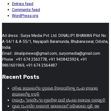
Entries feed
Comments feed
WordPress.org
Ad dress : Surya Media Pvt. Ltd. DINALIPI BHAWAN Plot No :
A-54/1 & A-55/1, Nayapalli Baramunda, Bhubaneswar, Odisha,
India.
Email : dinalipinews@gmail.com, suryomedia@gmail.com
Phone : +91 674 2563778, +91 9438425924, +91
9861601969, +91 674 2564487
Recent Posts
ଓଡ଼ିଶା ହାଇକୋର୍ଟର ଦୁଇଜଣ ବିଚାରପତିଙ୍କୁ ଅନ୍ୟ ରାଜ୍ୟର
ହାଇକୋର୍ଟକୁ ବଦଳି
ଟାଇଫୁନ୍ ‘ଡଲଫିନ୍’ର ମୁକାବିଲା ପାଇଁ ଚୀନ୍‌ରେ ବ୍ୟାପକ ପ୍ରସ୍ତୁତି
ପୁଣେ ଅନ୍ତର୍ଗତ ବାରମତୀ ଏୟାରପୋର୍ଟ ପରିସରରେ ପୁଣି ଏକ