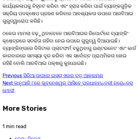
କାର୍ଯ୍ୟକଳାପକୁ ଚିହ୍ନଟ କରିବା ଏବଂ ହ୍ରାସ କରିବା ପାଇଁ ବ୍ୟାଙ୍କଗୁଡ଼ିକ
ସକ୍ରିୟ ପଦକ୍ଷେପ ଗ୍ରହଣ କରିବାର ଆବଶ୍ୟକତା ଉପରେ ଆରବିଆଇ
ଗୁରୁତ୍ୱାରୋପ କରିଛି।
ଠକେଇ ମାମଲା ବଢ଼ୁଥିବାବେଳେ ଆରବିଆଇର ରିପୋର୍ଟରେ ବ୍ୟାଙ୍କିଂ
କ୍ଷେତ୍ରରେ ସତର୍କତା ରହିବା ନେଇ ଉପରେ ଗୁରୁତ୍ୱ ଦିଆଯାଇଛି।
ବ୍ୟାଙ୍କିଙ୍ଗରେ ଡିଜିଟାଲ ପ୍ଲାଟଫର୍ମ ବଢୁଥିବାରୁ ଇଣ୍ଟରନେଟ ଏବଂ କାର୍ଡ
କାରବାରରେ ସମସ୍ୟା ଦୂର କରିବା ଏକ ସର୍ବୋଚ୍ଚ ପ୍ରାଥମିକତା ହୋଇ
ରହିଛି ବୋଲି ଆରବିଆଇ ପକ୍ଷରୁ କୁହାଯାଇଛି।
Previous
ସିରିଆ ଉପରେ ଇସ୍ରାଏଲର ବଡ଼ ଆକ୍ରମଣ
Continue
Next
ଜାନୁଆରି ୮ରେ ଭୁବନେଶ୍ୱର ଆସିବେ ପ୍ରଧାନମନ୍ତ୍ରୀ ନରେନ୍ଦ୍ର
Reading
ମୋଦୀ
More Stories
1 min read
ଦେଶ- ବିଦେଶ