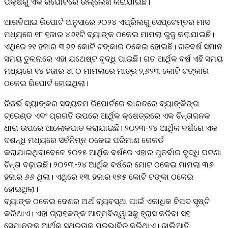
ପକ୍ଷରୁ ଏକ ରିପୋର୍ଟରେ ଉଲ୍ଲେଖ କରାଯାଇଛି।
ଆରବିଆଇ ରିପୋର୍ଟ ଅନୁସାରେ ୨୦୨୪ ଏପ୍ରିଲରୁ ସେପ୍ଟେମ୍ବର ମାସ
ମଧ୍ୟରେ ୧୮ ହଜାର ୪୬୧ଟି ବ୍ୟାଙ୍କ ଠକେଇ ମାମଲା ରୁଜୁ କରାଯାଇଛି।
ଏଥିରେ ୨୧ ହଜାର ୩୬୭ କୋଟି ଟଙ୍କାର ଠକେଇ ହୋଇଛି। ଗତବର୍ଷ ସମାନ
ସମୟ ତୁଳନାରେ ଏହା ଯଥେଷ୍ଟ ବୃଦ୍ଧି ପାଇଛି। ଗତ ଆର୍ଥିକ ବର୍ଷ ଏହି ସମୟ
ମଧ୍ୟରେ ୧୪ ହଜାର ୪୮୦ ମାମଲାରେ ମାତ୍ର ୨,୬୨୩ କୋଟି ଟଙ୍କାର
ଠକେଇ ରିପୋର୍ଟ ହୋଇଥିଲା।
ରିଜର୍ଭ ବ୍ୟାଙ୍କର ସଦ୍ୟତମ ରିପୋର୍ଟରେ ଭାରତରେ ବ୍ୟାଙ୍କିଙ୍ଗ
ଟ୍ରେଣ୍ଡ ଏବଂ ପ୍ରଗତି ଉପରେ ଆର୍ଥିକ କ୍ଷେତ୍ରରେ ଏକ ଚିନ୍ତାଜନକ
ଧାରା ଉପରେ ଆଲୋକପାତ କରାଯାଇଛି। ୨୦୨୩-୨୪ ଆର୍ଥିକ ବର୍ଷରେ ଏକ
ଦଶନ୍ଧି ମଧ୍ୟରେ ସର୍ବନିମ୍ନ ଠକେଇ ପରିମାଣ ରେକର୍ଡ
କରାଯାଇଥିବାବେଳେ ୨୦୨୫ ଆର୍ଥିକ ବର୍ଷରେ ଏହାର ପୁନର୍ବାର ବୃଦ୍ଧି ଘଟଣା
ଚିନ୍ତା ବଢ଼ାଇଛି। ୨୦୨୩-୨୪ ଆର୍ଥିକ ବର୍ଷରେ ମୋଟ ଠକେଇ ମାମଲା ୩୬
ହଜାର ୬୬ ଥିଲା। ଏଥିରେ ୧୩ ହଜାର ୧୭୫ କୋଟି ଟଙ୍କା ଠକେଇ
ହୋଇଥିଲା।
ବ୍ୟାଙ୍କ ଠକେଇ ଦେଶର ଅର୍ଥ ବ୍ୟବସ୍ଥା ପାଇଁ ଏକାଧିକ ବିପଦ ସୃଷ୍ଟି
କରିଥାଏ। ଏହା ଗ୍ରାହକଙ୍କ ଆତ୍ମବିଶ୍ୱାସକୁ ହ୍ରାସ କରିବା ସହ
ସେମାନଙ୍କ ଆର୍ଥିକ ସ୍ଥିରତାକୁ ପ୍ରଭାବିତ କରିଥାଏ। ଜାଲିଆତି