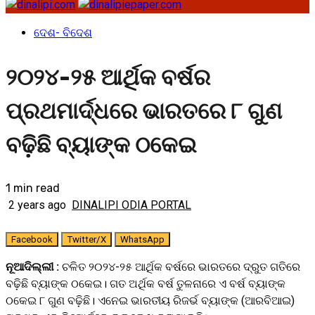
ଦେଶ- ବିଦେଶ
୨୦୨୪-୨୫ ଆର୍ଥିକ ବର୍ଷର
ପ୍ରଥମାର୍ଦ୍ଧରେ ଭାରତରେ ୮ ଗୁଣ
ବଢ଼ିଛି ବ୍ୟାଙ୍କ ଠକେଇ
1 min read
2 years ago
DINALIPI ODIA PORTAL
Facebook
Twitter/X
WhatsApp
ନୂଆଦିଲ୍ଲୀ :
ଚଳିତ ୨୦୨୪-୨୫ ଆର୍ଥିକ ବର୍ଷରେ ଭାରତରେ ଦ୍ରୁତ ଗତିରେ
ବଢ଼ିଛି ବ୍ୟାଙ୍କ ଠକେଇ। ଗତ ଅର୍ଥିକ ବର୍ଷ ତୁଳନାରେ ଏ ବର୍ଷ ବ୍ୟାଙ୍କ
ଠକେଇ ୮ ଗୁଣ ବଢ଼ିଛି। ଏନେଇ ଭାରତୀୟ ରିଜର୍ଭ ବ୍ୟାଙ୍କ (ଆରବିଆଇ)