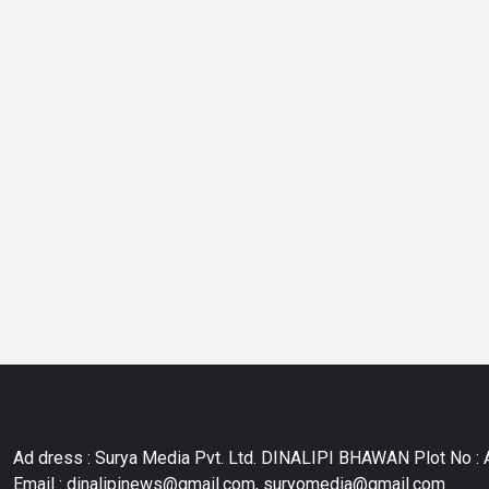
Ad dress : Surya Media Pvt. Ltd. DINALIPI BHAWAN Plot No : A
Email : dinalipinews@gmail.com, suryomedia@gmail.com