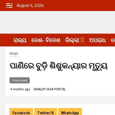
Skip
August 6, 2026
to
content
ରାଜ୍ୟ
ଦେଶ- ବିଦେଶ
ଜିଲ୍ଲା
ଅପରାଧ
ଖ
ରାଜ୍ୟ
ପାଣିରେ ବୁଡ଼ି ଶିଶୁକନ୍ୟାର ମୃତ୍ୟୁ
1 min read
9 months ago
DINALIPI ODIA PORTAL
Facebook
Twitter/X
WhatsApp