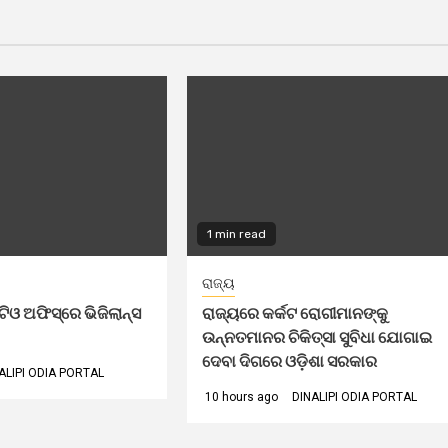
1 min read
ରାଜ୍ୟ
 ଅଫିସ୍‌ରେ ଭିଜିଲାନ୍ସ
ରାଜ୍ୟରେ କର୍କଟ ରୋଗୀମାନଙ୍କୁ
ଉନ୍ନତମାନର ଚିକିତ୍ସା ସୁବିଧା ଯୋଗାଇ
ଦେବା ଦିଗରେ ଓଡ଼ିଶା ସରକାର
ALIPI ODIA PORTAL
10 hours ago
DINALIPI ODIA PORTAL