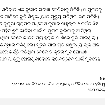
 ଶନିବାର ଏକ ଦୁଃଖଦ ଘଟଣା ଦେଖିବାକୁ ମିଳିଛି। ମାମୁଘରକୁ
ଣିରେ ବୁଡ଼ି ଶିଶୁକନ୍ୟାର ମୃତ୍ୟୁ ଘଟିଥିବା ଜଣାପଡ଼ିଛି।
ତ କୁରୁଡ଼ା ଗ୍ରାମର ସନ୍ତୋଷ କୁମାର ସାହୁଙ୍କ ୬ ବର୍ଷର ଝିଅ
କ ସହିତ ଛୁଟି କାଟିବା ପାଇଁ ମାମୁଘର ବୁଲିବାକୁ ଆସିଥିଲା।
ଇଥିବା ବେଳେ ଭାରସାମ୍ୟ ହରାଇ ପାଣିରେ ବୁଡ଼ି ଯାଇଥିଲା।
 ଉଦ୍ଧାର କରିଥିଲେ। ସୂଚନା ପାଇ ମୃତ ଶିଶୁକନ୍ୟାଙ୍କ ଅଜା
ାରେ ଭର୍ତ୍ତି କରିଥିବା ବେଳେ ଡାକ୍ତର ମୃତ ଘୋଷଣା
ମାମଲା ରୁଜୁ ହୋଇଥିବାବେଳେ ବ୍ୟବଚ୍ଛେଦ ପାଇଁ ମୃତଦେହ
Ne
ନୂଆପଡ଼ା ଉପନିର୍ବାଚନ ପାଇଁ ୩ ପ୍ରମୁଖ ରାଜନୈତିକ ଦଳର ହେଭିୱ
ନେତା ପ୍ରଚ