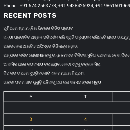
Phone : +91 674 2563778, +91 9438425924, +91 9861601969
RECENT POSTS
ପୁଣିଥରେ ଶ୍ରୀମନ୍ଦିର ଭିତରର ଭିଡିଓ ପ୍ରଘଟ
ବନ୍ୟା ପ୍ରଭାବିତ ଅଞ୍ଚଳ ପରିଦର୍ଶନ କରି ସ୍ଥିତି ଅନୁଧ୍ୟାନ କରିଛନ୍ତି ରାଜ୍ୟ ଉପମୁଖ୍
ରାଉରକେଲା ଆରଟିଓ ଅଫିସ୍‌ରେ ଭିଜିଲାନ୍ସ ଚଢ଼ାଉ
ରାଜ୍ୟରେ କର୍କଟ ରୋଗୀମାନଙ୍କୁ ଉନ୍ନତମାନର ଚିକିତ୍ସା ସୁବିଧା ଯୋଗାଇ ଦେବା ଦିଗ
ଆବାସିକ ଘରେ ବ୍ୟବସାୟ ଚଳାଇଥିବା କୋଠା ସବୁକୁ ତତ୍କାଳ ସିଲ୍‌
ବିଫଳତା ଉପରେ ସୁପ୍ରିମକୋର୍ଟ ଏକ ଗମ୍ଭୀର ଟିପ୍ପଣୀ
ଭଙ୍ଗା ଘରର ଛାତ ଭୁଶୁଡ଼ି ପଡ଼ିବାରୁ ଛଅ ଜଣ ସଦସ୍ୟଙ୍କର ମୃତ୍ୟୁ
M
T
3
4