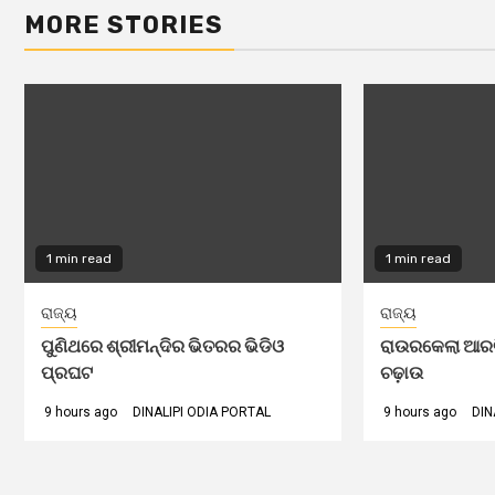
MORE STORIES
1 min read
1 min read
ରାଜ୍ୟ
ରାଜ୍ୟ
ପୁଣିଥରେ ଶ୍ରୀମନ୍ଦିର ଭିତରର ଭିଡିଓ
ରାଉରକେଲା ଆରଟିଓ
ପ୍ରଘଟ
ଚଢ଼ାଉ
9 hours ago
DINALIPI ODIA PORTAL
9 hours ago
DIN