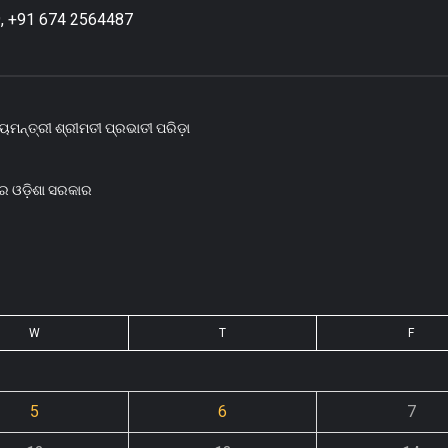
, +91 674 2564487
ୟମନ୍ତ୍ରୀ ଶ୍ରୀମତୀ ପ୍ରଭାତୀ ପରିଡ଼ା
ରେ ଓଡ଼ିଶା ସରକାର
W
T
F
5
6
7