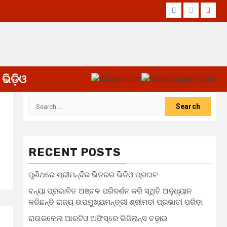
Facebook
Twitter
Yout
ଭିଡ଼ିଓ
Search
for:
RECENT POSTS
ପୁଣିଥରେ ଶ୍ରୀମନ୍ଦିର ଭିତରର ଭିଡିଓ ପ୍ରଘଟ
ବନ୍ୟା ପ୍ରଭାବିତ ଅଞ୍ଚଳ ପରିଦର୍ଶନ କରି ସ୍ଥିତି ଅନୁଧ୍ୟାନ
କରିଛନ୍ତି ରାଜ୍ୟ ଉପମୁଖ୍ୟମନ୍ତ୍ରୀ ଶ୍ରୀମତୀ ପ୍ରଭାତୀ ପରିଡ଼ା
ରାଉରକେଲା ଆରଟିଓ ଅଫିସ୍‌ରେ ଭିଜିଲାନ୍ସ ଚଢ଼ାଉ