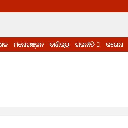
େଳ
ମନୋରଞ୍ଜନ
ବାଣିଜ୍ୟ
ରାଜନୀତି
କରୋନା