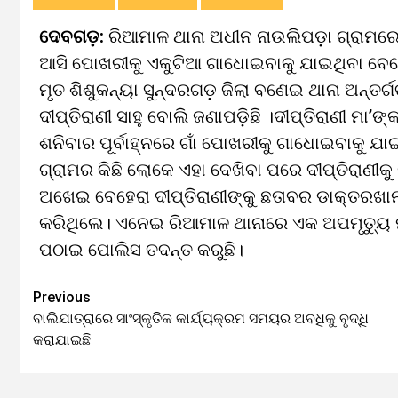
ଦେବଗଡ଼:
ରିଆମାଳ ଥାନା ଅଧୀନ ନାଉଲିପଡ଼ା ଗ୍ରାମରେ
ଆସି ପୋଖରୀକୁ ଏକୁଟିଆ ଗାଧୋଇବାକୁ ଯାଇଥିବା ବେଳେ ପା
ମୃତ ଶିଶୁକନ୍ୟା ସୁନ୍ଦରଗଡ଼ ଜିଲା ବଣେଇ ଥାନା ଅନ୍ତର୍ଗ
ଦୀପ୍ତିରାଣୀ ସାହୁ ବୋଲି ଜଣାପଡ଼ିଛି ।ଦୀପ୍ତିରାଣୀ ମା’ଙ୍
ଶନିବାର ପୂର୍ବାହ୍ନରେ ଗାଁ ପୋଖରୀକୁ ଗାଧୋଇବାକୁ ଯା
ଗ୍ରାମର କିଛି ଲୋକେ ଏହା ଦେଖିବା ପରେ ଦୀପ୍ତିରାଣୀକୁ
ଅଖେଇ ବେହେରା ଦୀପ୍ତିରାଣୀଙ୍କୁ ଛତାବର ଡାକ୍ତରଖାନ
କରିଥିଲେ। ଏନେଇ ରିଆମାଳ ଥାନାରେ ଏକ ଅପମୃତ୍ୟୁ 
ପଠାଇ ପୋଲିସ ତଦନ୍ତ କରୁଛି।
Previous
Continue
ବାଲିଯାତ୍ରାରେ ସାଂସ୍କୃତିକ କାର୍ଯ୍ୟକ୍ରମ ସମୟର ଅବଧିକୁ ବୃଦ୍ଧି
Reading
କରାଯାଇଛି